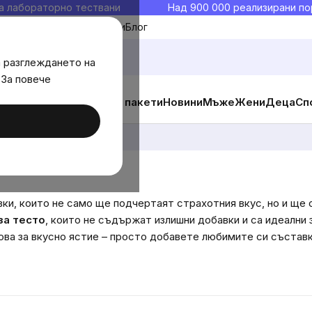
а лабораторно тествани
Над 900 000 реализирани по
Моите любими
Блог
а разглеждането на
 За повече
ични добавки
Изгодни пакети
Новини
Мъже
Жени
Деца
Сп
ки, които не само ще подчертаят страхотния вкус, но и ще 
за тесто
, които не съдържат излишни добавки и са идеални 
ова за вкусно ястие – просто добавете любимите си съставк