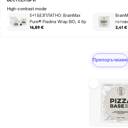
БЕСТСЕЛЪРИ
High-contrast mode
5+1 БЕЗПЛАТНО: BrainMax
BrainM
Pure® Piadina Wrap BIO, 4 бр
готов
Италия
16,89 €
2,41 €
Sidebar
Сортиране
Препоръчваме
на
продукти
List
of
products