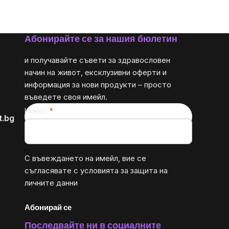
Абонирайте се за нашия бюлетин
и получавайте съвети за здравословен
начин на живот, ексклузивни оферти и
информация за нови продукти – просто
въведете своя имейл.
Имейл
t.bg
С въвеждането на имейл, вие се
съгласявате с
условията за защита на
личните данни
Абонирай се
Последвайте ни в социалните