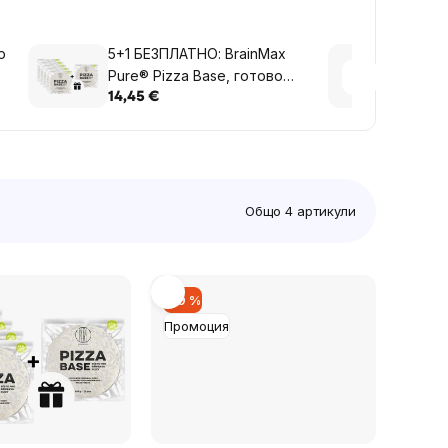
p
5+1 БЕЗПЛАТНО: BrainMax
Brain
Pure® Pizza Base, готово
Raspb
тесто за пица от Италия, 2
малин
14,45 €
6,49 
бр.
Общо
4
артикули
–19 %
Промоция