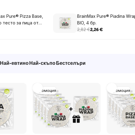
ax Pure® Pizza Base,
BrainMax Pure® Piadina Wra
о тесто за пица от
BIO, 4 бр.
, 2 бр.
2,82 €
2,26 €
Най-евтино
Най-скъпо
Бестселъри
Промоция
Промоция