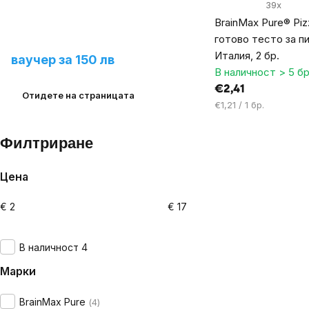
39x
BrainMax Pure® Piz
Предложете ни нов
готово тесто за п
продукт и спечелете
Италия, 2 бр.
ваучер за 150 лв
В наличност > 5 бр
€2,41
Отидете на страницата
Цена
€1,21 / 1 бр.
за
мярка:
Филтриране
Цена
€
2
€
17
Listing
controls
В наличност 4
Марки
BrainMax Pure
4