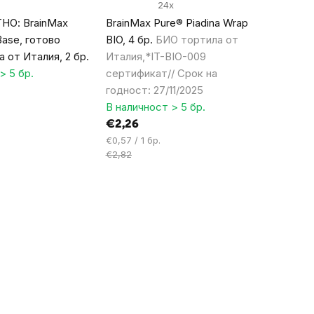
24x
НО: BrainMax
BrainMax Pure® Piadina Wrap
Base, готово
BIO, 4 бр.
БИО тортила от
а от Италия, 2 бр.
Италия,*IT-BIO-009
> 5 бр.
сертификат// Срок на
годност: 27/11/2025
В наличност > 5 бр.
€2,26
Цена
€0,57 / 1 бр.
за
€2,82
мярка: