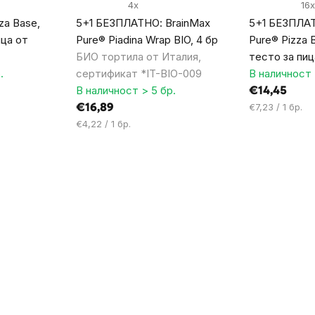
4x
16x
za Base,
5+1 БЕЗПЛАТНО: BrainMax
5+1 БЕЗПЛАТ
ица от
Pure® Piadina Wrap BIO, 4 бр
Pure® Pizza 
БИО тортила от Италия,
тесто за пиц
.
сертификат *IT-BIO-009
В наличност 
В наличност > 5 бр.
€14,45
Цена
€7,23 / 1 бр.
€16,89
за
Цена
€4,22 / 1 бр.
мярка:
за
мярка: