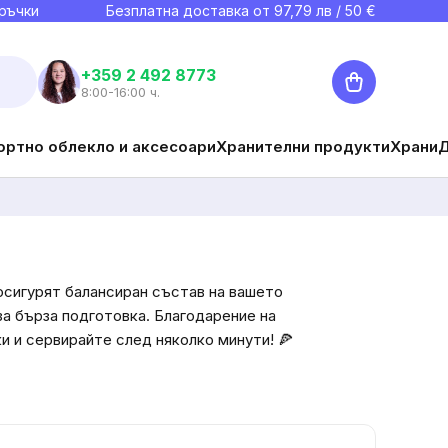
ръчки
Безплатна доставка от
97,79
лв / 50 €
Количка
+359 2 492 8773
8:00-16:00 ч.
ортно облекло и аксесоари
Хранителни продукти
Храни
осигурят балансиран състав на вашето
за бърза подготовка. Благодарение на
и и сервирайте след няколко минути! 🍕