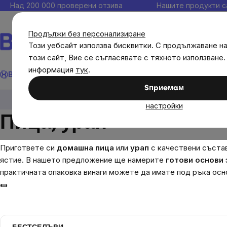
Прескочи
Над 200 000 проверени отзива
Нашите продукти с
към
съдържанието
Продължи без персонализиране
Този уебсайт използва бисквитки. С продължаване н
този сайт, Вие се съгласявате с тяхното използване.
Търсене
информация
тук
.
Brainmax
Имунитет
Акции
💪 WomenPower
Цели
Диет
Sпpиeмaм
Brainmax
BrainPure
Пица, урап
настройки
Пица, урап
Пригответе си
домашна пица
или
урап
с качествени състав
ястие. В нашето предложение ще намерите
готови основи 
практичната опаковка винаги можете да имате под ръка осн
🌯