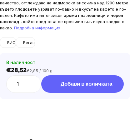
качество, отглеждано на надморска височина над 1200 метра,
където плодовете узряват по-бавно и вкусът на кафето е по-
пълен. Кафето има интензивен
аромат на лешници
и
черен
шоколад
, който след това се проявява във вкуса заедно с
какао.
Подробна информация
БИО
Веган
В наличност
€28,52
€2,85 / 100 g
Цена
за
Добави в количката
мярка: