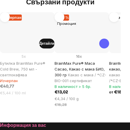
Свързани продукти
Изчерпан
–20 %
Още вар
Промоция
Детайли
5x
16x
Бутилка BrainMax Pure®
BrainMax Pure® Maca
BrainMax P
Cold Brew, 750 мл -
Cacao, Какао с мака БИО,
какао, BIO
светлокафява
300 гр
Какао с мака / *CZ-
какао с 2
Изчерпан
BIO-001 сертификат
/*CZ-BIO-0
В наличност > 5 бр.
В наличнос
€40,77
Цена
€13,02
€18,32
€5,44 / 100 ml
от
за
Цена
€4,34 / 100 g
мярка:
за
€16,28
мярка:
Footer
Информация за вас