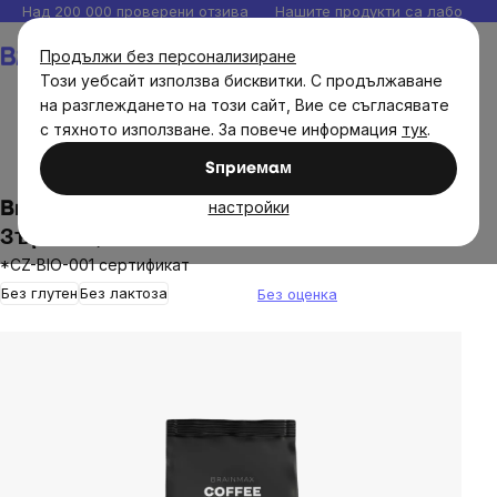
Прескочи
Над 200 000 проверени отзива
Нашите продукти са лаборато
към
Количка
Продължи без персонализиране
съдържанието
Този уебсайт използва бисквитки. С продължаване
на разглеждането на този сайт, Вие се съгласявате
с тяхното използване. За повече информация
тук
.
Хранителни продукти
Чай, кафе, какао
Кафе
Sпpиeмaм
настройки
BrainMax Coffee, Кафе Хондурас SHG BIO,
Зърнено, 1 кг
*CZ-BIO-001 сертификат
Без глутен
Без лактоза
Без оценка
The
average
product
rating
is
0,0
out
of
5