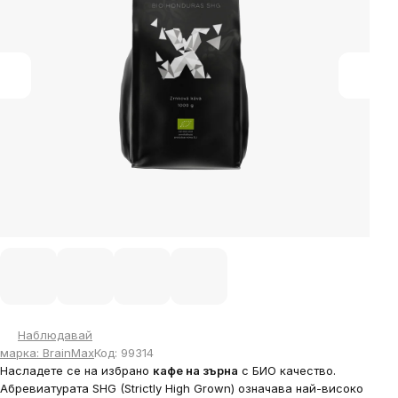
stars.
Наблюдавай
марка:
BrainMax
Код:
99314
Насладете се на избрано
кафе на зърна
с БИО качество.
Абревиатурата SHG (Strictly High Grown) означава най-високо