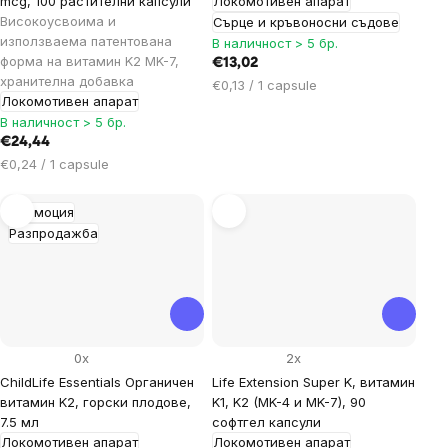
mcg, 100 растителни капсули
Локомотивен апарат
Високоусвоима и
Сърце и кръвоносни съдове
използваема патентована
В наличност > 5 бр.
форма на витамин K2 MK-7,
€13,02
хранителна добавка
Цена
€0,13 / 1 capsule
Локомотивен апарат
за
В наличност > 5 бр.
мярка:
€24,44
Цена
€0,24 / 1 capsule
за
мярка:
Промоция
Разпродажба
0x
2x
ChildLife Essentials Органичен
Life Extension Super K, витамин
витамин K2, горски плодове,
K1, K2 (MK-4 и MK-7), 90
7.5 мл
софтгел капсули
Локомотивен апарат
Локомотивен апарат