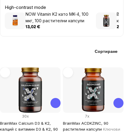
High-contrast mode
NOW Vitamin K2 като MK-4, 100
BrainMa
мкг, 100 растителни капсули
калций 
растите
13,02 €
22,81 €
Сортиране
List
of
products
30x
7x
BrainMax Calcium D3 & K2,
BrainMax ACDKZINC, 90
калций с витамин D3 & K2, 90
растителни капсули
Ключови