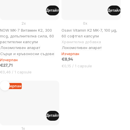
Детайл
Детайл
2x
0x
NOW MK-7 Витамин K2, 300
Osavi Vitamin K2 MK-7, 100 μg,
mcg, допълнителна сила, 60
60 софтгел капсули
растителни капсули
Хранителна добавка
Локомотивен апарат
Локомотивен апарат
Сърце и кръвоносни съдове
Изчерпан
Изчерпан
€8,94
Цена
€27,71
€0,15 / 1 capsule
за
Цена
€0,46 / 1 capsule
мярка:
за
мярка:
Изчерпан
Детайл
1x