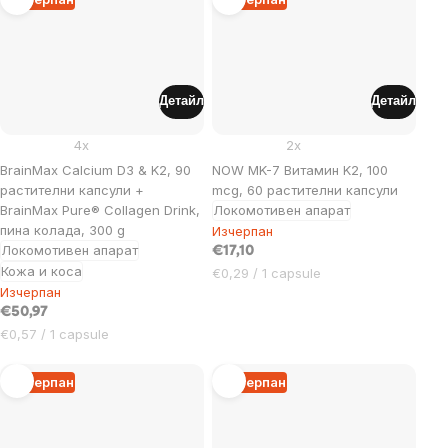
Детайл
Детайл
4x
2x
BrainMax Calcium D3 & K2, 90
NOW MK-7 Витамин K2, 100
растителни капсули +
mcg, 60 растителни капсули
BrainMax Pure® Collagen Drink,
Локомотивен апарат
пина колада, 300 g
Изчерпан
Локомотивен апарат
€17,10
Кожа и коса
Цена
€0,29 / 1 capsule
Изчерпан
за
мярка:
€50,97
Цена
€0,57 / 1 capsule
за
мярка:
Изчерпан
Изчерпан