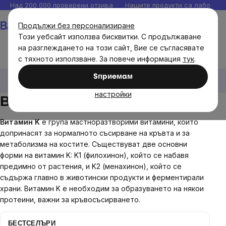
Прескочи
Над 200 000 проверени отзива
Нашите продукти са лаборато
към
Количка
Продължи без персонализиране
съдържанието
Този уебсайт използва бисквитки. С продължаване
на разглеждането на този сайт, Вие се съгласявате
с тяхното използване. За повече информация
тук
.
Диетични добавки
Витамини, антиоксиданти
Sпpиeмaм
Витамин К
настройки
Витамин К
Витамин K
е група мастноразтворими витамини, които
допринасят за нормалното съсирване на кръвта и за
метаболизма на костите. Съществуват две основни
форми на витамин K: K1 (филохинон), който се набавя
предимно от растения, и K2 (менахинон), който се
съдържа главно в животински продукти и ферментирали
храни. Витамин K е необходим за образуването на някои
протеини, важни за кръвосъсирването.
БЕСТСЕЛЪРИ