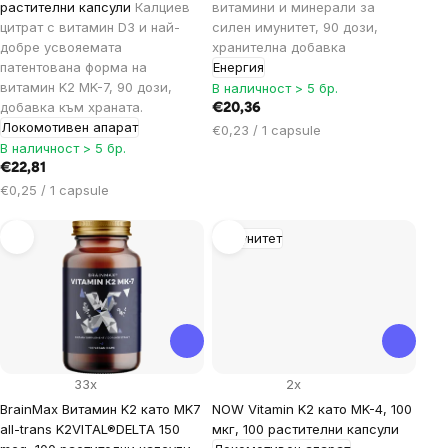
растителни капсули
Калциев
витамини и минерали за
цитрат с витамин D3 и най-
силен имунитет, 90 дози,
добре усвояемата
хранителна добавка
патентована форма на
Енергия
витамин K2 MK-7, 90 дози,
В наличност > 5 бр.
добавка към храната.
€20,36
Локомотивен апарат
Цена
€0,23 / 1 capsule
В наличност > 5 бр.
за
€22,81
мярка:
Цена
€0,25 / 1 capsule
за
мярка:
Имунитет
33x
2x
BrainMax Витамин K2 като MK7
NOW Vitamin K2 като MK-4, 100
all-trans K2VITAL®DELTA 150
мкг, 100 растителни капсули