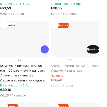
В наличност > 5 бр.
В наличност > 5 бр.
€21,59
€28,52
Цена
Цена
€287,87 / 100 ml
€0,32 / 1 capsule
за
за
мярка:
мярка:
Имунитет
Изчерпан
Детайли
2x
0x
NOW MK-7 Витамин K2, 100
Aroha Витамин D3+K2, 90 табл
мкг, 120 растителни капсули
Локомотивен апарат
Локомотивен апарат
Изчерпан
Сърце и кръвоносни съдове
€26,48
В наличност > 5 бр.
Цена
€0,29 / 1 tablet
за
€30,16
мярка:
Цена
€0,25 / 1 capsule
за
мярка:
Изчерпан
Изчерпан