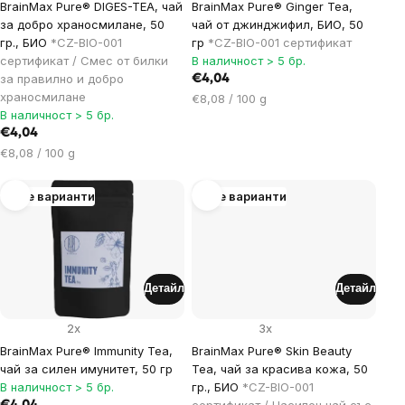
BrainMax Pure® DIGES-TEA, чай
BrainMax Pure® Ginger Tea,
за добро храносмилане, 50
чай от джинджифил, БИО, 50
гр., БИО
*CZ-BIO-001
гр
*CZ-BIO-001 сертификат
сертификат / Смес от билки
В наличност > 5 бр.
за правилно и добро
€4,04
храносмилане
Цена
€8,08 / 100 g
В наличност > 5 бр.
за
€4,04
мярка:
Цена
€8,08 / 100 g
за
мярка:
Още варианти
Още варианти
Детайл
Детайл
2x
3x
BrainMax Pure® Immunity Tea,
BrainMax Pure® Skin Beauty
чай за силен имунитет, 50 гр
Tea, чай за красива кожа, 50
В наличност > 5 бр.
гр., БИО
*CZ-BIO-001
сертификат / Насипен чай със