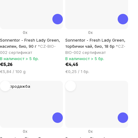
0x
0x
Sonnentor - Fresh Lady Green,
Sonnentor - Fresh Lady Green,
насипен, био, 90 г
*CZ-BIO-
торбички чай, био, 18 бр
*CZ-
002 сертификат
BIO-002 сертификат
В наличност > 5 бр.
В наличност > 5 бр.
€5,26
€4,45
Цена
Цена
€5,84 / 100 g
€0,25 / 1 бр.
за
за
мярка:
мярка:
Разпродажба
0x
0x