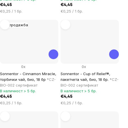
€4,45
€4,45
Цена
Цена
€0,25 / 1 бр.
€0,25 / 1 бр.
за
за
мярка:
мярка:
Разпродажба
0x
0x
Sonnentor - Cinnamon Miracle,
Sonnentor - Cup of Relief®,
торбички чай, био, 18 бр
*CZ-
пакетчета чай, био, 18 бр.
*CZ-
BIO-002 сертификат
BIO-002 сертификат
В наличност > 5 бр.
В наличност > 5 бр.
€4,45
€4,45
Цена
Цена
€0,25 / 1 бр.
€0,25 / 1 бр.
за
за
мярка:
мярка: