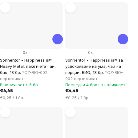
мярка:
мярка:
0x
0x
Sonnentor - Happiness is®
Sonnentor - Happiness is® за
Heavy Metal, пакетчета чай,
успокояване на ума, чай на
био, 18 бр.
*CZ-BIO-002
порции, БИО, 18 бр.
*CZ-BIO-
сертификат
002 сертификат
В наличност > 5 бр.
Последни 4 броя в наличност
€4,45
€4,45
Цена
Цена
€0,25 / 1 бр.
€0,25 / 1 бр.
за
за
мярка:
мярка: