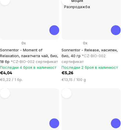
Промоция
Разпродажба
0x
0x
Sonnentor - Moment of
Sonnentor - Release, насипен,
Relaxation, пакетчета чай, био,
био, 40 гр
*CZ-BIO-002
18 бр
*CZ-BIO-002 сертификат
сертификат
Последни 4 броя в наличност
Последни 2 броя в наличност
€4,04
€5,26
Цена
Цена
€0,22 / 1 бр.
€13,15 / 100 g
за
за
мярка:
мярка: