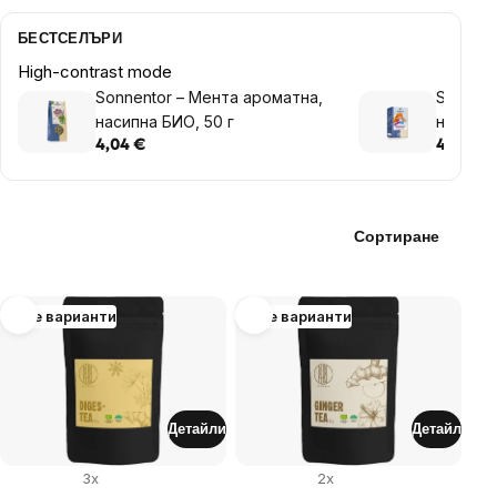
БЕСТСЕЛЪРИ
High-contrast mode
Sonnentor – Мента ароматна,
Sonnent
насипна БИО, 50 г
нарязан
4,04 €
4,04 €
Сортиране
List
Още варианти
Още варианти
of
products
Детайли
Детайл
3x
2x