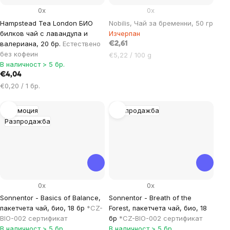
0x
0x
Hampstead Tea London БИО
Nobilis, Чай за бременни, 50 гр
билков чай с лавандула и
Изчерпан
валериана, 20 бр.
Естествено
€2,61
без кофеин
Цена
€5,22 / 100 g
В наличност > 5 бр.
за
€4,04
мярка:
Цена
€0,20 / 1 бр.
за
мярка:
Промоция
Разпродажба
Разпродажба
0x
0x
Sonnentor - Basics of Balance,
Sonnentor - Breath of the
пакетчета чай, био, 18 бр
*CZ-
Forest, пакетчета чай, био, 18
BIO-002 сертификат
бр
*CZ-BIO-002 сертификат
В наличност > 5 бр.
В наличност > 5 бр.