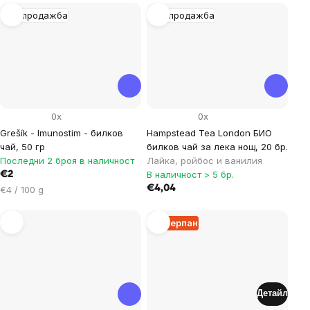
мярка:
Разпродажба
Разпродажба
0x
0x
Grešík - Imunostim - билков
Hampstead Tea London БИО
чай, 50 гр
билков чай за лека нощ, 20 бр.
Последни 2 броя в наличност
Лайка, ройбос и ванилия
В наличност > 5 бр.
€2
Цена
€4,04
€4 / 100 g
за
мярка:
Изчерпан
Детайл