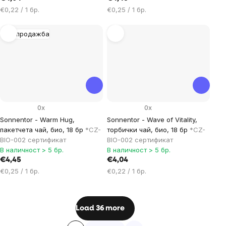
Цена
Цена
€0,22 / 1 бр.
€0,25 / 1 бр.
за
за
мярка:
мярка:
Разпродажба
0x
0x
Sonnentor - Warm Hug,
Sonnentor - Wave of Vitality,
пакетчета чай, био, 18 бр
*CZ-
торбички чай, био, 18 бр
*CZ-
BIO-002 сертификат
BIO-002 сертификат
В наличност > 5 бр.
В наличност > 5 бр.
€4,45
€4,04
Цена
Цена
€0,25 / 1 бр.
€0,22 / 1 бр.
за
за
мярка:
мярка:
Listing
Load 36 more
controls
Pagination