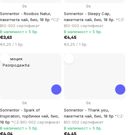
0x
0x
Sonnentor - Rooibos Natur,
Sonnentor - Sleepy Cap,
пакетчета чай, био, 18 бр
*CZ-
пакетчета чай, био, 18 бр.
*CZ-
BIO-002 сертификат
BIO-002 сертификат
В наличност > 5 бр.
В наличност > 5 бр.
€3,63
€4,45
Цена
Цена
€0,20 / 1 бр.
€0,25 / 1 бр.
за
за
мярка:
мярка:
Промоция
Разпродажба
0x
0x
Sonnentor - Spark of
Sonnentor - Thank you,
Inspiration, торбички чай, био,
пакетчета чай, био, 18 бр
*CZ-
18 бр
*CZ-BIO-002 сертификат
BIO-002 сертификат
В наличност > 5 бр.
В наличност > 5 бр.
€4,04
€4,45