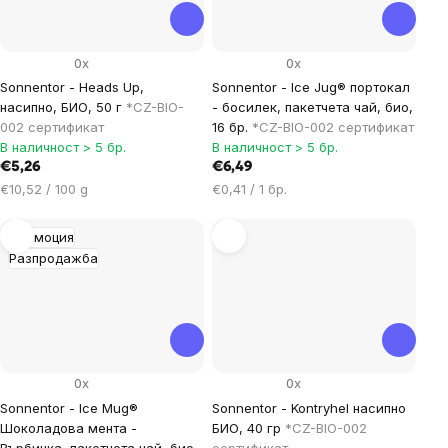
0x
0x
Sonnentor - Heads Up,
Sonnentor - Ice Jug® портокал
насипно, БИО, 50 г
*CZ-BIO-
- босилек, пакетчета чай, био,
002 сертификат
16 бр.
*CZ-BIO-002 сертификат
В наличност > 5 бр.
В наличност > 5 бр.
€5,26
€6,49
Цена
Цена
€10,52 / 100 g
€0,41 / 1 бр.
за
за
мярка:
мярка:
Промоция
Разпродажба
0x
0x
Sonnentor - Ice Mug®
Sonnentor - Kontryhel насипно
Шоколадова мента -
БИО, 40 гр
*CZ-BIO-002
Върбинка, пакетчета чай, био,
сертификат