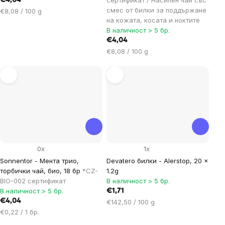
€4,04
смес от билки за поддържане
Цена
€8,08 / 100 g
на кожата, косата и ноктите
за
В наличност > 5 бр.
мярка:
€4,04
Цена
€8,08 / 100 g
за
мярка:
0x
1x
Sonnentor - Мента трио,
Devatero билки - Alerstop, 20 x
торбички чай, био, 18 бр
*CZ-
1.2g
BIO-002 сертификат
В наличност > 5 бр.
В наличност > 5 бр.
€1,71
€4,04
Цена
€142,50 / 100 g
Цена
за
€0,22 / 1 бр.
за
мярка: