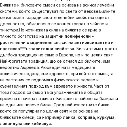
Билките и билковите смеси са основа на всички лечебни
системи, които съществуват по света от векове.
Билките
се използват заради своите лечебни свойства още от
древността, обикновено се концентрират в чайове и
тинктури.
Но истинската сила на билките се крие в
тяхното богатство на
защитни полифеноли
-
растителни съединения
със силни
антиоксидантни
и
противов
*
*
*ъзпалителни свойства.
Билките имат доста
дълбока традиция не само в Европа, но и по целия свят.
Най-богатата традиция, що се отнася до билките, има
вероятно Аюрведа. Аюрведичната медицина е
холистичен подход към здравето, при който с помощта
на растения се подпомага физическото здраве и
съзнателният подход към здравето и живота. Част от
този подход са също така упражненията и общата
промяна в начина на живот.
Билковите чайове са базирани
на една или повече билки. Сред най-известните билки,
които са популярни по целия свят и са основа на
билковите смеси, са например
лайка, коприва, куркума,
лавандула
или
хибискус.