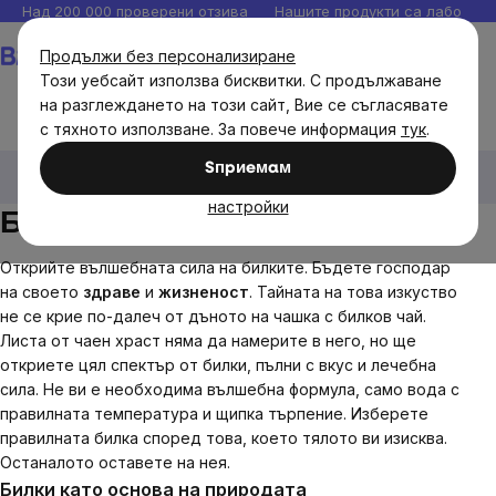
Прескочи
Над 200 000 проверени отзива
Нашите продукти са лаборато
към
Количка
Продължи без персонализиране
съдържанието
Този уебсайт използва бисквитки. С продължаване
на разглеждането на този сайт, Вие се съгласявате
с тяхното използване. За повече информация
тук
.
Хранителни продукти
Чай, кафе, какао
Билкови
Sпpиeмaм
чайове
настройки
Билкови чайове
Открийте вълшебната сила на билките. Бъдете господар
на своето
здраве
и
жизненост
. Тайната на това изкуство
не се крие по-далеч от дъното на чашка с билков чай.
Листа от чаен храст няма да намерите в него, но ще
откриете цял спектър от билки, пълни с вкус и лечебна
сила. Не ви е необходима вълшебна формула, само вода с
правилната температура и щипка търпение. Изберете
правилната билка според това, което тялото ви изисква.
Останалото оставете на нея.
Билки като основа на природата