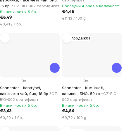
16 бр.
*CZ-BIO-002 сертификат
Последни 4 броя в наличност
В наличност > 5 бр.
€4,45
€6,49
Цена
€11,13 / 100 g
Цена
за
€0,41 / 1 бр.
за
мярка:
мярка:
Разпродажба
0x
0x
Sonnentor - Kontryhel,
Sonnentor - Kuc-kuc®,
пакетчета чай, био, 18 бр
*CZ-
насипен, БИО, 50 гр
*CZ-BIO-
BIO-002 сертификат
002 сертификат
В наличност > 5 бр.
В наличност > 5 бр.
€3,63
€4,86
Цена
Цена
€0,20 / 1 бр.
€9,72 / 100 g
за
за
мярка:
мярка: