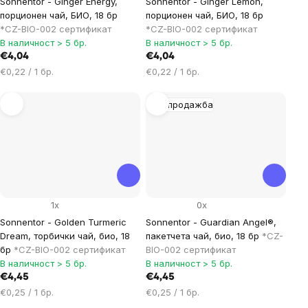
Sonnentor - Ginger Energy,
Sonnentor - Ginger Lemon,
порционен чай, БИО, 18 бр
порционен чай, БИО, 18 бр
*CZ-BIO-002 сертификат
*CZ-BIO-002 сертификат
В наличност > 5 бр.
В наличност > 5 бр.
€4,04
€4,04
Цена
Цена
€0,22 / 1 бр.
€0,22 / 1 бр.
за
за
мярка:
мярка:
Разпродажба
1x
0x
Sonnentor - Golden Turmeric
Sonnentor - Guardian Angel®,
Dream, торбички чай, био, 18
пакетчета чай, био, 18 бр
*CZ-
бр
*CZ-BIO-002 сертификат
BIO-002 сертификат
В наличност > 5 бр.
В наличност > 5 бр.
€4,45
€4,45
Цена
Цена
€0,25 / 1 бр.
€0,25 / 1 бр.
за
за