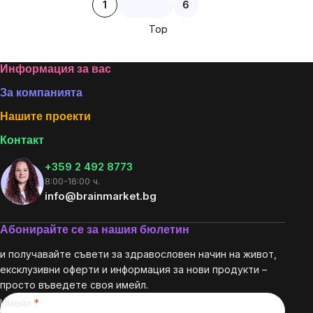
1
6
Top
Footer
Информация за вас
За компанията
Нашите проекти
Контакт
+359 2 492 8773
8:00-16:00 ч.
info@brainmarket.bg
Абонирайте се за нашия бюлетин
и получавайте съвети за здравословен начин на живот,
ексклузивни оферти и информация за нови продукти –
просто въведете своя имейл.
Имейл