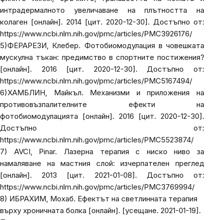
интрадермалното увеличаване на плътността на
колаген
[онлайн]. 2014 [цит. 2020-12-30]. Достъпно от:
https://www.ncbi.nlm.nih.gov/pmc/articles/PMC3926176/
5)
ФЕРАРЕЗИ, Клебер.
Фотобиомодулация в човешката
мускулна тъкан: предимство в спортните постижения?
[онлайн]. 2016 [цит. 2020-12-30]. Достъпно от:
https://www.ncbi.nlm.nih.gov/pmc/articles/PMC5167494/
6)
ХАМБЛИН, Майкъл.
Механизми и приложения на
противовъзпалителните ефекти на
фотобиомодулацията
[онлайн]. 2016 [цит. 2020-12-30].
Достъпно от:
https://www.ncbi.nlm.nih.gov/pmc/articles/PMC5523874/
7) AVCI, Pinar.
Лазерна терапия с ниско ниво за
намаляване на мастния слой: изчерпателен преглед
[онлайн]. 2013 [цит. 2021-01-08]. Достъпно от:
https://www.ncbi.nlm.nih.gov/pmc/articles/PMC3769994/
8) ИБРАХИМ, Мохаб.
Ефектът на светлинната терапия
върху хроничната болка
[онлайн]. [усещане. 2021-01-19].