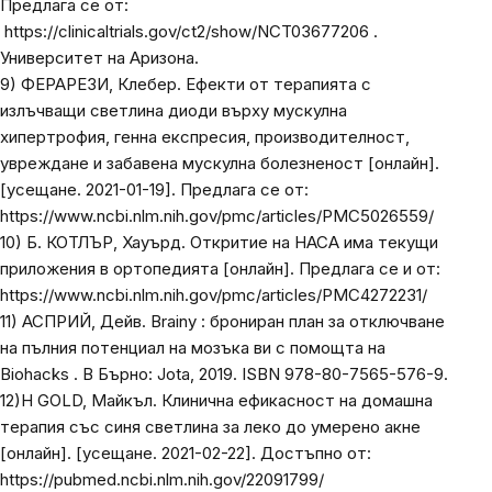
Предлага се от:
https://clinicaltrials.gov/ct2/show/NCT03677206
.
Университет на Аризона.
9) ФЕРАРЕЗИ, Клебер.
Ефекти от терапията с
излъчващи светлина диоди върху мускулна
хипертрофия, генна експресия, производителност,
увреждане и забавена мускулна болезненост
[онлайн].
[усещане. 2021-01-19]. Предлага се от:
https://www.ncbi.nlm.nih.gov/pmc/articles/PMC5026559/
10) Б. КОТЛЪР, Хауърд.
Откритие на НАСА има текущи
приложения в ортопедията
[онлайн]. Предлага се и от:
https://www.ncbi.nlm.nih.gov/pmc/articles/PMC4272231/
11)
АСПРИЙ, Дейв.
Brainy
: брониран план за отключване
на пълния потенциал на мозъка ви с помощта на
Biohacks
. В Бърно: Jota, 2019. ISBN 978-80-7565-576-9.
12)
H GOLD, Майкъл.
Клинична ефикасност на домашна
терапия със синя светлина за леко до умерено акне
[онлайн]. [усещане. 2021-02-22]. Достъпно от:
https://pubmed.ncbi.nlm.nih.gov/22091799/