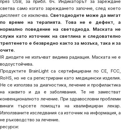
през USB, за прибл. 6ч. Индикаторът за зареждане
светва само когато зареждането започне, след което
дисплеят се изключва.
Светодиодите може да мигат
по време на терапията. Това не е дефект, а
нормално поведение на светодиода. Маската не
служи като източник на светлина и следователно
трептенето е безвредно както за мозъка, така и за
очите.
IR диодите не излъчват видима радиация. Маската не е
водоустойчива.
Продуктите BrainLight са
сертифицирани по CE, FCC,
RoHS, но не са регистрирани като медицински изделия.
Не се използва за диагностика, лечение и профилактика
на каквито и да е заболявания. Те не заместват
конвенционалното лечение. При здравословни проблеми
винаги търсете помощта на квалифициран лекар.
Използваните изследвания са източник на информация, а
не ръководство за лечение.
ресурси: