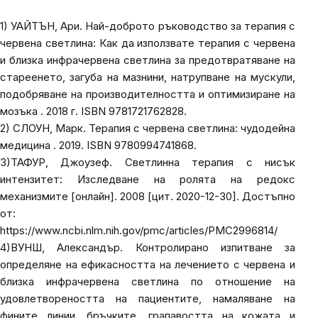
1) УАЙТЪН, Ари.
Най-доброто ръководство за терапия с
червена светлина: Как да използвате терапия с червена
и близка инфрачервена светлина за предотвратяване на
стареенето, загуба на мазнини, натрупване на мускули,
подобряване на производителността и оптимизиране на
мозъка
. 2018 г. ISBN 9781721762828.
2) СЛОУН, Марк.
Терапия с червена светлина: чудодейна
медицина
. 2019. ISBN 9780994741868.
3)
ТАФУР, Джоузеф.
Светлинна терапия с нисък
интензитет: Изследване на ролята на редокс
механизмите
[онлайн]. 2008 [цит. 2020-12-30]. Достъпно
от:
https://www.ncbi.nlm.nih.gov/pmc/articles/PMC2996814/
4)
ВУНШ, Александър.
Контролирано изпитване за
определяне на ефикасността на лечението с червена и
близка инфрачервена светлина по отношение на
удовлетвореността на пациентите, намаляване на
фините линии, бръчките, грапавостта на кожата и