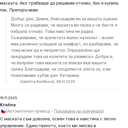
маската. Ако трябваше да решавам отново, бих я купила
пак. Препоръчвам.
Добър ден, Дияна, благодарим ви за вашата оценка.
Много се радваме, че маската ви пасва и че бихте я
избрала отново. Това наистина ни радва.
Съжаляваме, че крачетата малко натискат – всеки
има различно усещане за комфорт, но разбираме, че
това може да е неприятно. Определено ще
предадем това на колегите за размисъл. Добре е,
че въпреки това маската се вписва във вашата
грижа. Благодарим, че споделихте опита си, и ви
пожелаваме хубав ден. Катерина
Kateřina Bortlíková, 08.12.2025
16.11.2025
Kristina
(Автоматичен превод -
Показване на оригинала
)
С маската съм доволна, освен това е наистина с лесно
управление. Единственото, което ми липсва в