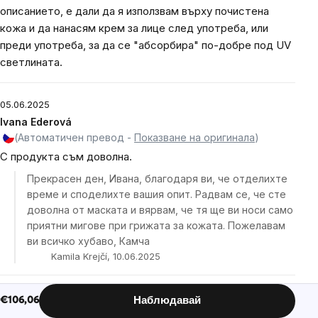
описанието, е дали да я използвам върху почистена
кожа и да нанасям крем за лице след употреба, или
преди употреба, за да се "абсорбира" по-добре под UV
светлината.
05.06.2025
Ivana Ederová
(Автоматичен превод -
Показване на оригинала
)
С продукта съм доволна.
Прекрасен ден, Ивана, благодаря ви, че отделихте
време и споделихте вашия опит. Радвам се, че сте
доволна от маската и вярвам, че тя ще ви носи само
приятни мигове при грижата за кожата. Пожелавам
ви всичко хубаво, Камча
Kamila Krejčí, 10.06.2025
17.05.2025
€106,06
Наблюдавай
Markéta
Цена за мярка: