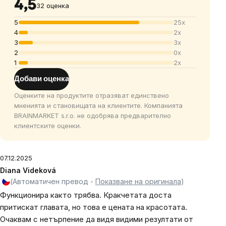
4,5
32 оценка
5
25x
4
2x
3
3x
2
0x
1
2x
Добави оценка
Оценките на продуктите отразяват единствено
мненията и становищата на клиентите. Компанията
BRAINMARKET s.r.o. не одобрява предварително
клиентските оценки.
07.12.2025
Diana Videková
(Автоматичен превод -
Показване на оригинала
)
Функционира както трябва. Кракчетата доста
притискат главата, но това е цената на красотата.
Очаквам с нетърпение да видя видими резултати от