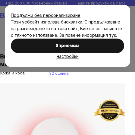
Прескочи
Над 200 000 проверени отзива
Нашите продукти са лаборато
към
Количка
Продължи без персонализиране
съдържанието
Този уебсайт използва бисквитки. С продължаване
на разглеждането на този сайт, Вие се съгласявате
с тяхното използване. За повече информация
тук
.
Дом
Терапия с червена светлина
Sпpиeмaм
настройки
BrainLight Antiage Mask, Лечебна LED
маска за лице
Кожа и коса
32 оценка