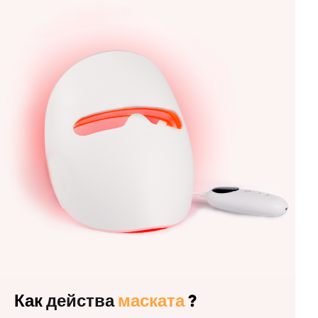
Как
действа
маската
?