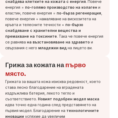
снабдява клетките на кожата с енергия
. Повече
енергия =
по-голямо производство на колаген
и
еластин, повече енергия =
по-бърза регенерация
,
повече енергия = намаляване на вискозитета на
кръвта и телесните течности =
по-бързо
снабдяване с хранителни вещества и
премахване на токсините
. Така че повече енергия
се равнява
на възстановяване на здравето
и
свързания с него
младежки вид
на лицето ви.
Грижа за кожата на
първо
място.
Грижата за вашата кожа изисква редовност, което
става лесно благодарение на вградената
издръжлива батерия, лекото тегло и
съответствието.
Новият подобрен модел маска
идва точно една година след представянето на
първия модел. Благодарение на
технологичните
иновации
успяхме да увеличим