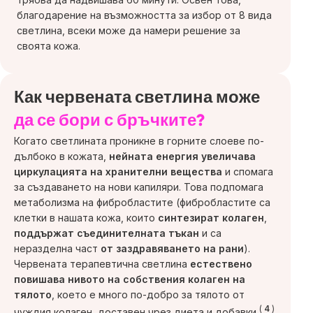
благодарение на възможността за избор от 8 вида
светлина, всеки може да намери решение за
своята кожа.
Как червената светлина може
да се бори с бръчките?
Когато светлината проникне в горните слоеве по-
дълбоко в кожата,
нейната енергия увеличава
циркулацията на хранителни вещества
и спомага
за създаването на нови капиляри. Това подпомага
метаболизма на фибробластите (фибробластите са
клетки в нашата кожа, които
синтезират колаген
,
поддържат съединителната тъкан
и са
неразделна част
от заздравяването на рани
).
Червената терапевтична светлина
естествено
повишава нивото на
собствения колаген на
тялото
, което е много по-добро за тялото от
(
4
)
чуждия колаген, доставен чрез диета и добавки
.