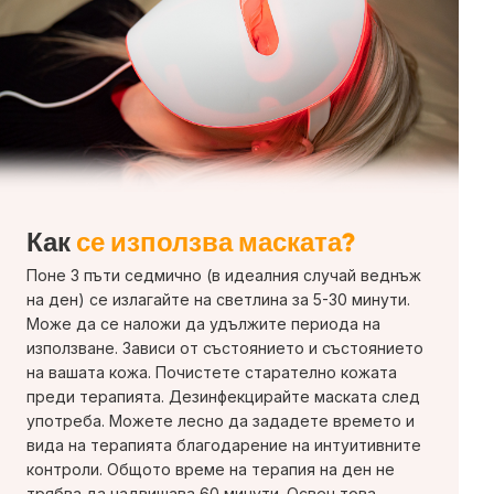
Как
се използва маската?
Поне 3 пъти седмично (в идеалния случай веднъж
на ден) се излагайте на светлина за 5-30 минути.
Може да се наложи да удължите периода на
използване. Зависи от състоянието и състоянието
на вашата кожа. Почистете старателно кожата
преди терапията. Дезинфекцирайте маската след
употреба. Можете лесно да зададете времето и
вида на терапията благодарение на интуитивните
контроли. Общото време на терапия на ден не
трябва да надвишава 60 минути. Освен това,