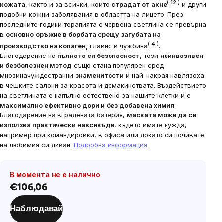
(
12
)
кожата
, както и за всички, които
страдат от акне
и други
подобни кожни заболявания в областта на лицето.
През
последните години терапията с червена светлина се превърна
в
основно
оръжие в борбата срещу загубата на
(
4
)
производство на колаген,
главно в чужбина
.
Благодарение на
пълната си безопасност,
този
неинвазивен
и безболезнен метод
също стана популярен сред
мнозина
чуждестранни
знаменитости
и най-накрая навлязоха
в чешките салони за красота и домакинствата. Въздействието
на светлината е напълно естествено за нашите клетки и е
максимално ефективно дори и
без добавена химия
.
Благодарение на вградената батерия,
маската може да се
използва практически навсякъде
, където имате нужда,
например при командировки, в офиса или докато си почивате
на любимия си диван.
Подробна информация
В момента не е налично
€106,06
Цена
за
Наблюдавай
мярка: