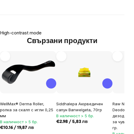
High-contrast mode
Свързани продукти
WellMax® Derma Roller,
Siddhalepa Аюрведичен
Raw Nature
ролка за скалп с игли 0,25
сапун Banwelgeta, 70гр
Deodorant,
мм
В наличност > 5 бр.
дезодорант
В наличност > 5 бр.
за чувстви
€2.98 / 5,83 лв
гр.
€10.16 / 19,87 лв
В наличнос