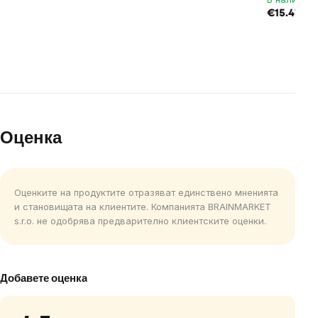
€15.47 / 3
Оценка
Оценките на продуктите отразяват единствено мненията
и становищата на клиентите. Компанията BRAINMARKET
s.r.o. не одобрява предварително клиентските оценки.
Добавете оценка