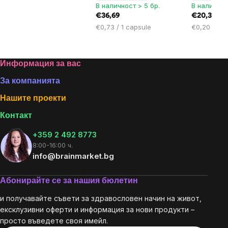
В наличност > 5 бр.
В наличнос
€36,69
€20,36
Цена
Цена
€0,73 / 1 capsule
€0,20 / 1 c
за
за
мярка:
мярка:
Footer
Информация за вас
За компанията
Нашите проекти
Контакт
+359 2 492 8773
8:00-16:00 ч.
info@brainmarket.bg
Абонирайте се за нашия бюлетин
и получавайте съвети за здравословен начин на живот,
ексклузивни оферти и информация за нови продукти –
просто въведете своя имейл.