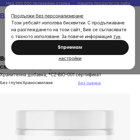
Прескочи
Над 200 000 проверени отзива
Нашите продукти са лаборато
към
Количка
Продължи без персонализиране
съдържанието
Този уебсайт използва бисквитки. С продължаване
на разглеждането на този сайт, Вие се съгласявате
с тяхното използване. За повече информация
тук
.
Brainmax
Brainmax хранителни добавки
Sпpиeмaм
настройки
BrainMax Prebiotic Complex, пребиотична
смес, БИО, 420 гр
Хранителна добавка, *CZ-BIO-001 сертификат
Без глутен
Храносмилане
Без оценка
The
average
product
rating
is
0,0
out
of
5