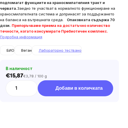
подпомагат функциите на храносмилателния тракт и
червата.
Заедно те участват в нормалното функциониране на
храносмилателната система и допринасят за поддържането
на баланса на вътрешната среда.
Опаковката съдържа 70
дози.
Препоръчваме приема на достатъчно количество
течности, когато консумирате Пребиотичен комплекс.
Подробна информация
БИО
Веган
Лабораторно тествано
В наличност
€15,87
€3,78 / 100 g
Цена
за
Добави в количката
мярка: