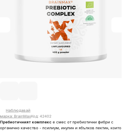
stars.
Наблюдавай
марка:
BrainMax
Код:
42402
Пребиотичният комплекс
е смес от пребиотични фибри с
органично качество - псилиум, инулин и ябълков пектин, които