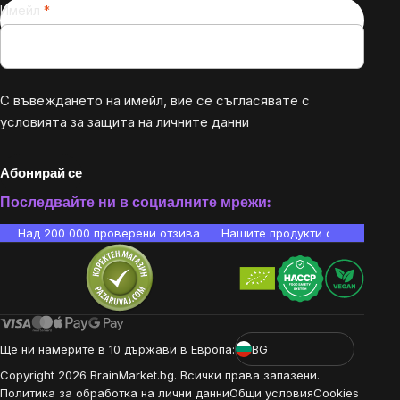
Имейл
С въвеждането на имейл, вие се съгласявате с
условията за защита на личните данни
Абонирай се
Последвайте ни в социалните мрежи:
Над 200 000 проверени отзива
Нашите продукти са лаборато
Ще ни намерите в 10 държави в Европа:
BG
Copyright
2026
BrainMarket.bg. Всички права запазени.
Политика за обработка на лични данни
Общи условия
Cookies