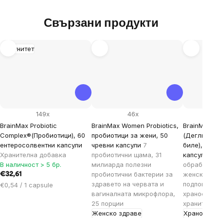
Свързани продукти
Имунитет
149x
46x
BrainMax Probiotic
BrainMax Women Probiotics,
BrainMax 
Complex®(Пробиотици), 60
пробиотици за жени, 50
(Деглицир
ентеросолвентни капсули
чревни капсули
7
биле), 100
Хранителна добавка
пробиотични щама, 31
капсули
Сп
В наличност > 5 бр.
милиарда полезни
обработен 
пробиотични бактерии за
женско би
€32,61
здравето на червата и
подпомага
Цена
€0,54 / 1 capsule
вагиналната микрофлора,
храносмил
за
25 порции
хранителн
мярка:
Женско здраве
Храносми