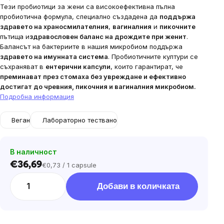
Тези пробиотици за жени са високоефективна пълна
пробиотична формула, специално създадена да
поддържа
здравето на храносмилателния
,
вагиналния
и
пикочните
пътища и
здравословен баланс на дрождите при женит
.
Балансът на бактериите в нашия микробиом поддържа
здравето на имунната система
.
Пробиотичните култури се
съхраняват в
ентерични капсули
, които
гарантират, че
преминават през стомаха без увреждане и ефективно
достигат до чревния, пикочния и вагиналния микробиом.
Подробна информация
Веган
Лабораторно тествано
В наличност
€36,69
€0,73 / 1 capsule
Цена
за
Добави в количката
мярка: