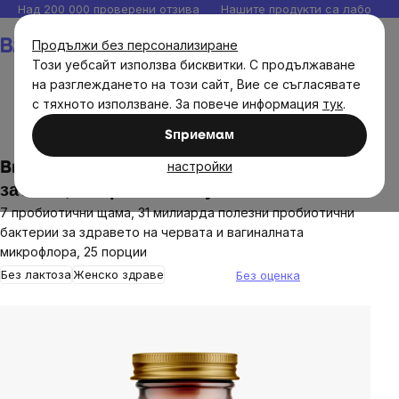
Прескочи
Над 200 000 проверени отзива
Нашите продукти са лаборато
към
Количка
Продължи без персонализиране
съдържанието
Този уебсайт използва бисквитки. С продължаване
на разглеждането на този сайт, Вие се съгласявате
с тяхното използване. За повече информация
тук
.
Brainmax
BrainWoman
Sпpиeмaм
настройки
BrainMax Women Probiotics, пробиотици
за жени, 50 чревни капсули
7 пробиотични щама, 31 милиарда полезни пробиотични
бактерии за здравето на червата и вагиналната
микрофлора, 25 порции
Без лактоза
Женско здраве
Без оценка
The
average
product
rating
is
0,0
out