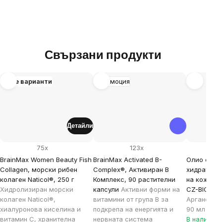
Свързани продукти
Още варианти
Промоция
Детайли
75x
123x
BrainMax Women Beauty Fish
BrainMax Activated B-
Олио от ар
Collagen, морски рибен
Complex®, Активиран B
хидратаци
колаген Naticol®, 250 г
Комплекс, 90 растителни
на кожата 
Хидролизиран морски
капсули
Активни форми на
CZ-BIO-00
колаген Naticol®,
витамини от група В за
Арганово 
хиалуронова киселина и
подкрепа на енергията и
90 мл
витамин C, хранителна
нервната система
В наличнос