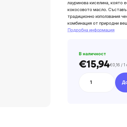
лауринова киселина, която 
is
кокосовото масло. Съставъ
0,0
традиционно използвания че
out
комбинация от природни ве
of
Подробна информация
5
stars.
В наличност
€15,94
€0,16 / 1
Цена
за
мярка:
Д