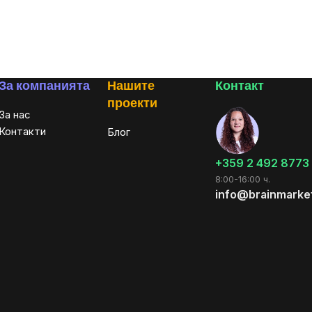
За компанията
Нашите
Контакт
проекти
За нас
Контакти
Блог
+359 2 492 8773
8:00-16:00 ч.
info@brainmarke