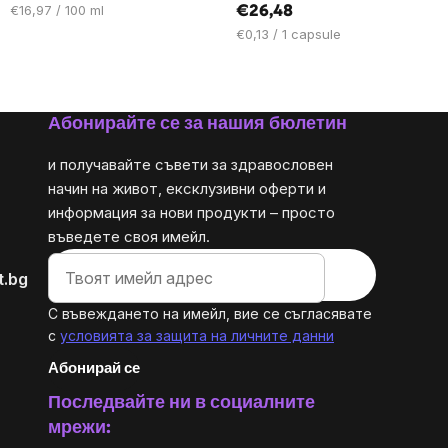
Цена
€16,97 / 100 ml
€26,48
за
Цена
€0,13 / 1 capsule
мярка:
за
мярка:
Абонирайте се за нашия бюлетин
и получавайте съвети за здравословен
начин на живот, ексклузивни оферти и
информация за нови продукти – просто
въведете своя имейл.
t.bg
С въвеждането на имейл, вие се съгласявате
с
условията за защита на личните данни
Абонирай се
Последвайте ни в социалните
мрежи: