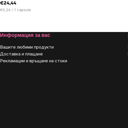
€24,44
Цена
€0,24 / 1 capsule
за
мярка:
Footer
Информация за вас
Вашите любими продукти
Доставка и плащане
Рекламации и връщане на стоки