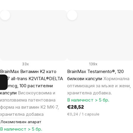
33x
139x
BrainMax Витамин K2 като
BrainMax Testamento®, 120
MK7 all-trans K2VITAL®DELTA
билкови капсули
Хормонална
150 mcg, 100 растителни
оптимизация за мъже и жени,
капсули
Високоусвоима и
хранителна добавка.
използваема патентована
В наличност > 5 бр.
форма на витамин K2 MK-7,
€28,52
хранителна добавка
Цена
€0,24 / 1 capsule
за
Локомотивен апарат
мярка:
В наличност > 5 бр.