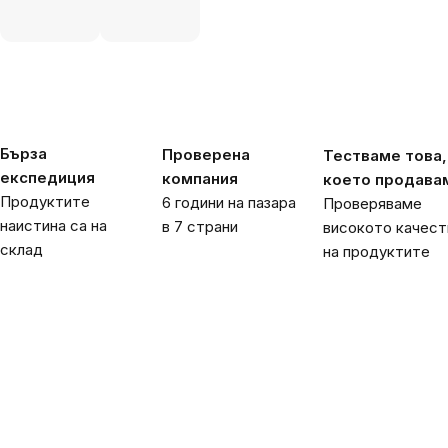
Бърза
Проверена
Тестваме това,
експедиция
компания
което продава
Продуктите
6 години на пазара
Проверяваме
наистина са на
в 7 страни
високото качест
склад
на продуктите