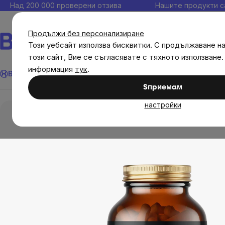
Прескочи
Над 200 000 проверени отзива
Нашите продукти с
към
съдържанието
Продължи без персонализиране
Този уебсайт използва бисквитки. С продължаване н
този сайт, Вие се съгласявате с тяхното използване.
Търсене
информация
тук
.
Brainmax
Имунитет
Акции
💪 WomenPower
Цели
Диет
Sпpиeмaм
Цели
Имунитет
BrainMax Enhanced Monol
настройки