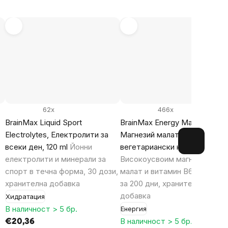
62x
466x
BrainMax Liquid Sport
BrainMax Energy Magnesium®
Electrolytes, Електролити за
Магнезий малат 1000 mg, 200
всеки ден, 120 ml
Йонни
вегетариански капсули
електролити и минерали за
Високоусвоим магнезиев
спорт в течна форма, 30 дози,
малат и витамин B6 P5P, зап
хранителна добавка
за 200 дни, хранителна
добавка
Хидратация
В наличност > 5 бр.
Енергия
В наличност > 5 бр.
€20,36