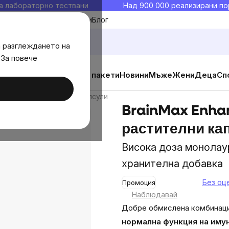
а лабораторно тествани
Над 900 000 реализирани по
Моите любими
Блог
а разглеждането на
 За повече
ични добавки
Изгодни пакети
Новини
Мъже
Жени
Деца
Сп
aurin, 100 растителни капсули
BrainMax Enhan
растителни ка
Висока доза монолаур
хранителна добавка
Без оц
Промоция
The
Наблюдавай
average
Добре обмислена комбинаци
product
нормална функция на иму
rating