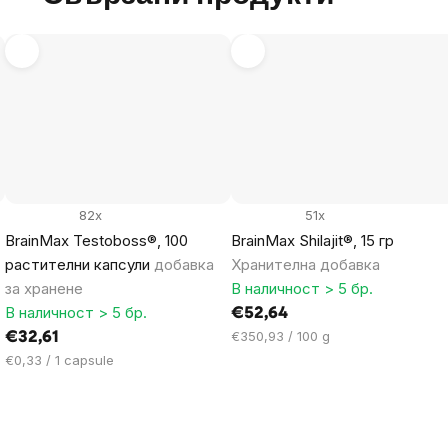
82x
51x
BrainMax Testoboss®, 100
BrainMax Shilajit®, 15 гр
растителни капсули
добавка
Хранителна добавка
за хранене
В наличност > 5 бр.
В наличност > 5 бр.
€52,64
Цена
€350,93 / 100 g
€32,61
за
Цена
€0,33 / 1 capsule
мярка:
за
мярка: