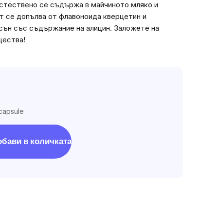
естествено се съдържа в майчиното мляко и
т се допълва от флавоноида кверцетин и
сън със съдържание на алицин. Заложете на
щества!
 capsule
обави в количката