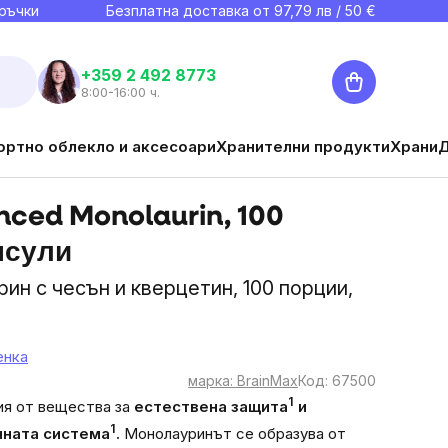
ръчки
Безплатна доставка от
97,79
лв / 50 €
Количка
+359 2 492 8773
8:00-16:00 ч.
ортно облекло и аксесоари
Хранителни продукти
Храни
ced Monolaurin, 100
псули
ин с чесън и кверцетин, 100 порции,
енка
марка:
BrainMax
Код:
67500
1
я от вещества за
естествена защита
и
1
нната система
.
Монолауринът се образува от