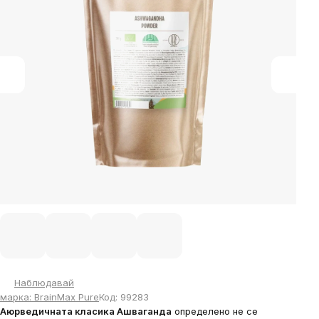
5
stars.
Наблюдавай
марка:
BrainMax Pure
Код:
99283
Аюрведичната класика Ашваганда
определено не се