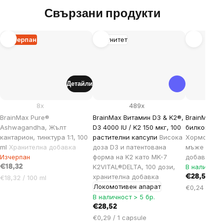
Свързани продукти
Изчерпан
Имунитет
Детайли
8x
489x
BrainMax Pure®
BrainMax Витамин D3 & K2®,
BrainMax T
Ashwagandha, Жълт
D3 4000 IU / K2 150 мкг, 100
билкови к
кантарион, тинктура 1:1, 100
растителни капсули
Висока
Хормоналн
ml
Хранителна добавка
доза D3 и патентована
мъже и же
Изчерпан
форма на K2 като MK-7
добавка.
K2VITAL®DELTA, 100 дози,
В наличнос
€18,32
хранителна добавка
Цена
€28,52
€18,32 / 100 ml
Локомотивен апарат
за
Цена
€0,24 / 1 c
мярка:
В наличност > 5 бр.
за
мярка:
€28,52
Цена
€0,29 / 1 capsule