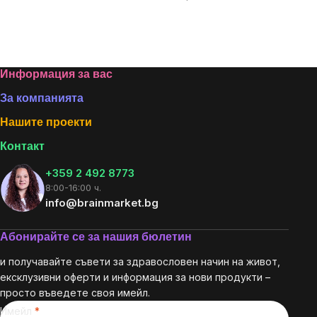
за
мярка:
Footer
Информация за вас
За компанията
Нашите проекти
Контакт
+359 2 492 8773
8:00-16:00 ч.
info@brainmarket.bg
Абонирайте се за нашия бюлетин
и получавайте съвети за здравословен начин на живот,
ексклузивни оферти и информация за нови продукти –
просто въведете своя имейл.
Имейл