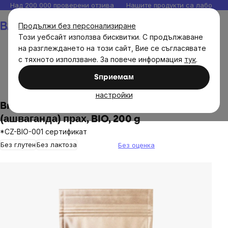
Прескочи
Над 200 000 проверени отзива
Нашите продукти са лаборато
към
Количка
Продължи без персонализиране
съдържанието
Този уебсайт използва бисквитки. С продължаване
на разглеждането на този сайт, Вие се съгласявате
с тяхното използване. За повече информация
тук
.
Brainmax
Brainmax хранителни добавки
Sпpиeмaм
Адаптогени
Ашваганда
настройки
BrainMax Pure® Ashwagandha
(ашваганда) прах, BIO, 200 g
*CZ-BIO-001 сертификат
Без глутен
Без лактоза
Без оценка
The
average
product
rating
is
0,0
out
of