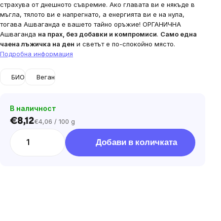
страхува от днешното съвремие. Ако главата ви е някъде в
мъгла, тялото ви е напрегнато, а енергията ви е на нула,
тогава Ашваганда е вашето тайно оръжие! ОРГАНИЧНА
Ашваганда
на прах, без добавки и компромиси
.
Само една
чаена лъжичка на ден
и светът е по-спокойно място.
Подробна информация
БИО
Веган
В наличност
€8,12
€4,06 / 100 g
Цена
за
Добави в количката
мярка: