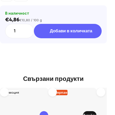
В наличност
€4,86
€10,80 / 100 g
Цена
за
Добави в количката
мярка:
Свързани продукти
Промоция
Изчерпан