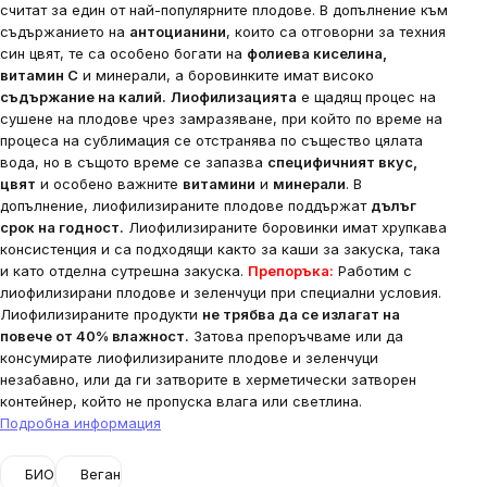
считат за един от най-популярните плодове. В допълнение към
съдържанието на
антоцианини
, които са отговорни за техния
син цвят, те са особено богати на
фолиева киселина,
витамин С
и минерали, а боровинките имат високо
съдържание на калий.
Лиофилизацията
е щадящ процес на
сушене на плодове чрез замразяване, при който по време на
процеса на сублимация се отстранява по същество цялата
вода, но в същото време се запазва
специфичният вкус,
цвят
и особено важните
витамини
и
минерали
. В
допълнение, лиофилизираните плодове поддържат
дълъг
срок на годност.
Лиофилизираните боровинки имат хрупкава
консистенция и са подходящи както за каши за закуска, така
и като отделна сутрешна закуска.
Препоръка:
Работим с
лиофилизирани плодове и зеленчуци при специални условия.
Лиофилизираните продукти
не трябва да се излагат на
повече от 40% влажност.
Затова препоръчваме или да
консумирате лиофилизираните плодове и зеленчуци
незабавно, или да ги затворите в херметически затворен
контейнер, който не пропуска влага или светлина.
Подробна информация
БИО
Веган