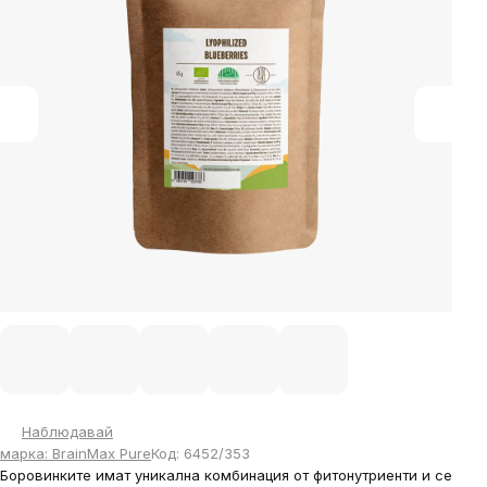
5
stars.
Наблюдавай
марка:
BrainMax Pure
Код:
6452/353
Боровинките имат уникална комбинация от фитонутриенти и се