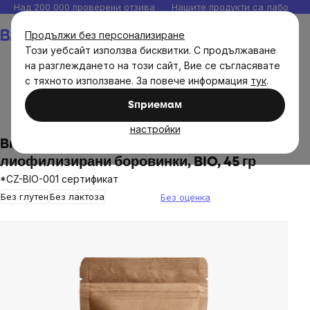
Прескочи
Над 200 000 проверени отзива
Нашите продукти са лаборато
към
Количка
Продължи без персонализиране
съдържанието
Този уебсайт използва бисквитки. С продължаване
на разглеждането на този сайт, Вие се съгласявате
с тяхното използване. За повече информация
тук
.
Brainmax
BrainPure
Сушени плодове
Sпpиeмaм
Лиофилизирани плодове и зеленчуци
настройки
BrainMax Pure® Lyophilized Blueberries,
лиофилизирани боровинки, BIO, 45 гр
*CZ-BIO-001 сертификат
Без глутен
Без лактоза
Без оценка
The
average
product
rating
is
0,0
out
of