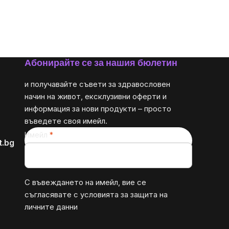
за
мярка:
Абонирайте се за нашия бюлетин
и получавайте съвети за здравословен
начин на живот, ексклузивни оферти и
информация за нови продукти – просто
въведете своя имейл.
Имейл
t.bg
С въвеждането на имейл, вие се
съгласявате с
условията за защита на
личните данни