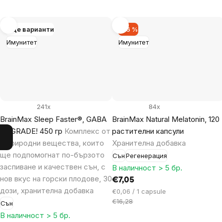
Още варианти
–56 %
Имунитет
Имунитет
241x
84x
BrainMax Sleep Faster®, GABA
BrainMax Natural Melatonin, 120
UPGRADE! 450 гр
Комплекс от
растителни капсули
8 природни вещества, които
Хранителна добавка
ще подпомогнат по-бързото
Сън
Регенерация
заспиване и качествен сън, с
В наличност > 5 бр.
нов вкус на горски плодове, 30
€7,05
дози, хранителна добавка
Цена
€0,06 / 1 capsule
за
€16,28
Сън
мярка:
В наличност > 5 бр.