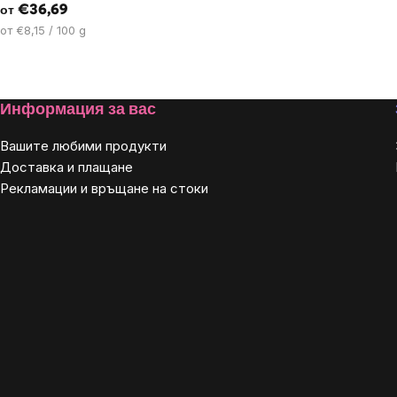
€36,69
от
Цена
от €8,15 / 100 g
за
мярка:
Footer
Информация за вас
Вашите любими продукти
Доставка и плащане
Рекламации и връщане на стоки