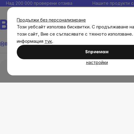
Прескочи
Над 200 000 проверени отзива
Нашите продукти с
към
съдържанието
Продължи без персонализиране
Този уебсайт използва бисквитки. С продължаване н
този сайт, Вие се съгласявате с тяхното използване.
Търсене
информация
тук
.
Brainmax
Имунитет
Акции
💪 WomenPower
Цели
Диет
Sпpиeмaм
Brainmax
BrainMarket Очила блокиращи 40% о
настройки