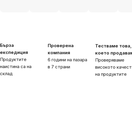
Бърза
Проверена
Тестваме това,
експедиция
компания
което продава
Продуктите
6 години на пазара
Проверяваме
наистина са на
в 7 страни
високото качест
склад
на продуктите