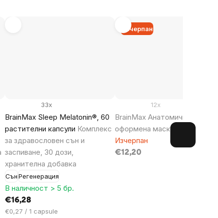
Изчерпан
33x
12x
BrainMax Sleep Melatonin®, 60
BrainMax Анатомично
растителни капсули
Комплекс
оформена маска за сън DAR
за здравословен сън и
Изчерпан
а
заспиване, 30 дози,
€12,20
хранителна добавка
Сън
Регенерация
В наличност > 5 бр.
€16,28
Цена
€0,27 / 1 capsule