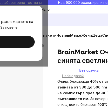
а лабораторно тествани
Над 900 000 реализирани по
Моите любими
Блог
а разглеждането на
 За повече
ични добавки
Изгодни пакети
Новини
Мъже
Жени
Деца
Сп
т синята светлина, WHITE
BrainMarket О
синята светли
Без оценка
The
Наблюдавай
average
Очила, блокиращи
40%
от с
product
вълната от 380 до 500 nm
rating
на компютъра през деня
.
is
състоянието им.
За вечерн
0,0
очила, които блокират
100%
out