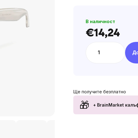
of
5
В наличност
stars.
€14,24
Цена
за
мярка:
Д
Ще получите безплатно
+ BrainMarket калъ