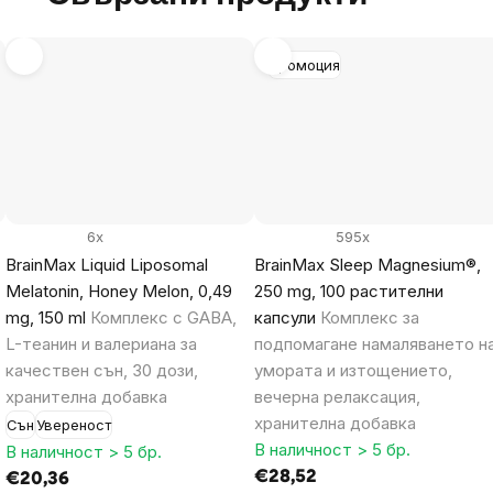
Промоция
6x
595x
BrainMax Liquid Liposomal
BrainMax Sleep Magnesium®,
Melatonin, Honey Melon, 0,49
250 mg, 100 растителни
mg, 150 ml
Комплекс с GABA,
капсули
Комплекс за
L-теанин и валериана за
подпомагане намаляването н
качествен сън, 30 дози,
умората и изтощението,
хранителна добавка
вечерна релаксация,
хранителна добавка
Сън
Увереност
В наличност > 5 бр.
В наличност > 5 бр.
€28,52
€20,36