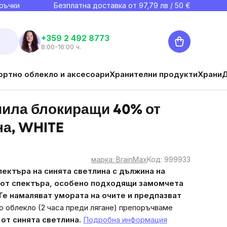
ръчки
Безплатна доставка от
97,79
лв / 50 €
Количка
+359 2 492 8773
8:00-16:00 ч.
ортно облекло и аксесоари
Хранителни продукти
Храни
чила блокиращи 40% от
на, WHITE
марка:
BrainMax
Код:
999933
пектъра на синята светлина
с дължина на
 от спектъра, особено подходящи
за
момчета
Те намаляват умората на очите и предпазват
о облекло (2 часа преди лягане) препоръчваме
 от синята светлина.
Подробна информация