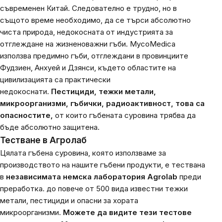
съвременен Китай. Следователно е трудно, но в
същото време необходимо, да се търси абсолютно
чиста природа, недокосната от индустрията за
отглеждане на жизненоважни гъби. MycoMedica
използва предимно гъби, отглеждани в провинциите
Фудзиен, Анхуей и Дзянси, където областите на
цивилизацията са практически
недокоснати.
Пестициди, тежки метали,
микроорганизми, гъбички, радиоактивност, това са
опасностите,
от които гъбената суровина трябва да
бъде абсолютно защитена.
Тестване в Агролаб
Цялата гъбена суровина, която използваме за
производството на нашите гъбени продукти, е тествана
в
независимата немска лаборатория Agrolab
преди
преработка.
до повече от 500 вида известни тежки
метали, пестициди и опасни за хората
микроорганизми.
Можете да видите тези тестове