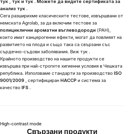
тук
,
тук
и
тук
.
Можете да видите сертификата за
анализ
тук
.
Сега разширихме класическите тестове, извършвани от
немската Agrolab, за да включим тестове за
полициклични ароматни въглеводороди
(PAH),
които имат канцерогенни ефекти, могат да повлияят на
развитието на плода и също така са свързани със
сърдечно-съдови заболявания. Виж
тук
.
Крайното производство на нашите продукти се
извършва при най-строгите хигиенни условия в Чешката
република. Използваме стандарти за производство
ISO
9001/2009
, сертифициран
HACCP
и система за
качество
IFS
.
High-contrast mode
Свързани продукти