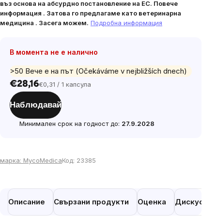
въз основа на абсурдно постановление на ЕС. Повече
информация
. Затова го предлагаме като
ветеринарна
медицина
. Засега можем.
Подробна информация
В момента не е налично
>50 Вече е на път (Očekáváme v nejbližších dnech)
€28,16
€0,31 / 1 капсула
Цена
за
Наблюдавай
мярка:
Минимален срок на годност до:
27.9.2028
марка:
MycoMedica
Код:
23385
Описание
Свързани продукти
Оценка
Дискусия