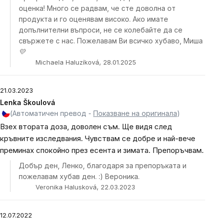
оценка! Много се радвам, че сте доволна от
продукта и го оценявам високо. Ако имате
допълнителни въпроси, не се колебайте да се
свържете с нас. Пожелавам Ви всичко хубаво, Миша
💛
Michaela Haluzíková, 28.01.2025
21.03.2023
Lenka Škoulová
(Автоматичен превод -
Показване на оригинала
)
Взех втората доза, доволен съм. Ще видя след
кръвните изследвания. Чувствам се добре и най-вече
преминах спокойно през есента и зимата. Препоръчвам.
Добър ден, Ленко, благодаря за препоръката и
пожелавам хубав ден. :) Вероника.
Veronika Halusková, 22.03.2023
12.07.2022