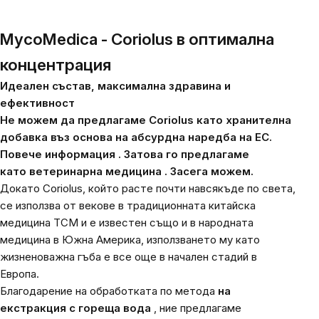
MycoMedica - Coriolus в оптимална
концентрация
Идеален състав, максимална здравина и
ефективност
Не можем да предлагаме Coriolus като хранителна
добавка въз основа на абсурдна наредба на ЕС.
Повече
информация
. Затова го предлагаме
като
ветеринарна медицина
. Засега можем.
Докато Coriolus, който расте почти навсякъде по света,
се използва от векове в традиционната китайска
медицина TCM и е известен също и в народната
медицина в Южна Америка, използването му като
жизненоважна гъба е все още в начален стадий в
Европа.
Благодарение на обработката по метода
на
екстракция с гореща вода
,
ние предлагаме