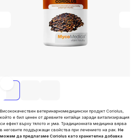
Висококачествен ветеринарномедицински продукт Coriolus,
който е бил ценен от древните китайци заради витализиращия
си ефект върху тялото и ума. Традиционната медицина вярва
в неговите поддържащи свойства при лечението на рак.
Не
можем да предлагаме Coriolus като хранителна добавка