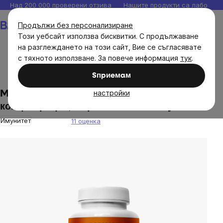
Прескочи
Над 200 000 проверени отзива
Нашите продукти са лаборато
към
Количка
Продължи без персонализиране
съдържанието
Този уебсайт използва бисквитки. С продължаване
на разглеждането на този сайт, Вие се съгласявате
с тяхното използване. За повече информация
тук
.
Дом
Sпpиeмaм
настройки
MycoMedica - Coriolus в оптимална
концентрация, 90 растителни капсули
Имунитет
11 оценка