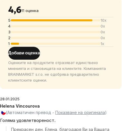
4,6
11 оценка
5
10x
4
0x
3
0x
2
0x
1
1x
Добави оценка
Оценките на продуктите отразяват единствено
мненията и становищата на клиентите. Компанията
BRAINMARKET s.r.o. не одобрява предварително
клиентските оценки.
28.01.2025
Helena Vincourova
(Автоматичен превод -
Показване на оригинала
)
Голяма удовлетвореност.
Прекрасен ден, Елена, благодаря Ви за Вашата