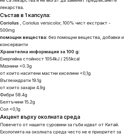
не са лекарства и не могат да заменят предписаните
лекарства.
Състав в 1 капсула:
Coriolus
,
Coriolus versicolor,
100% чист екстракт -
500mg
помощни вещества:
без помощни вещества, добавки и
консерванти
Хранителна информация за 100 g:
Енергийна стойност 1054kJ / 255kcal
Мазнини <0.3g
от които наситени мастни киселини <0,1g
Въглехидрати 19.1g
от които захари 4.9g
Фибри 58.4g
Белтъчини 15.2g
Сол <0,1g
Акцент върху околната среда
Повечето от нашите суровини за гъби идват от Китай.
Екологията на околната среда често не е приоритет за