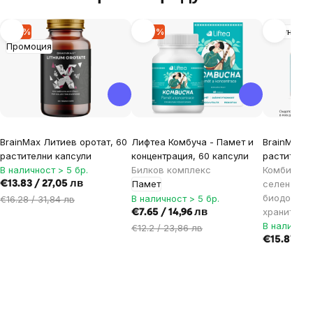
-15 %
-37 %
Имунитет
Промоция
BrainMax Литиев оротат, 60
Лифтеа Комбуча - Памет и
BrainMax Z
растителни капсули
концентрация, 60 капсули
растителн
В наличност > 5 бр.
Билков комплекс
Комбинация
Памет
селен и к
€13.83 / 27,05 лв
биодостъп
В наличност > 5 бр.
€16.28 / 31,84 лв
хранителн
€7.65 / 14,96 лв
В наличнос
€12.2 / 23,86 лв
€15.87 / 3