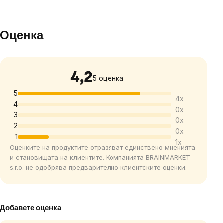
Оценка
4,2
The
5 оценка
average
5
4x
product
4
0x
rating
3
0x
is
2
0x
1
4,2
1x
Оценките на продуктите отразяват единствено мненията
out
и становищата на клиентите. Компанията BRAINMARKET
of
s.r.o. не одобрява предварително клиентските оценки.
5
stars.
Добавете оценка