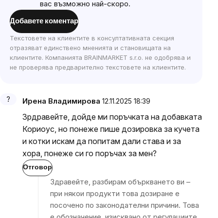
вас възможно най-скоро.
Добавете коментар
Текстовете на клиентите в консултативната секция
отразяват единствено мненията и становищата на
клиентите. Компанията BRAINMARKET s.r.o. не одобрява и
не проверява предварително текстовете на клиентите.
Ирена Владимирова
12.11.2025 18:39
Зрдравейте, дойде ми поръчката на добавката
Кориоус, но понеже пише дозировка за кучета
и котки искам да попитам дали става и за
хора, понеже си го поръчах за мен?
Отговор
Здравейте, разбирам объркването ви –
при някои продукти това дозиране е
посочено по законодателни причини. Това
е обозначение, изисквано от регулациите.