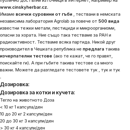
публично достъпни източници в Интернет, например на
www.cinskyherbar.cz.
Имаме
всички суровини от гъби
, тествани в немската
независима лаборатория Agrolab за повече от
500 вида
известни тежки метали, пестициди и микроорганизми,
опасни за хората. Ние също така тестваме за PAH и
радиоактивност. Тестваме всяка партида.
Никой друг
производител в Чешката република не
предлага
такива
изчерпателни тестове
(ако те кажат, че го правят,
поискайте ги). А при гъбите такива тестове са много
важни. Можете да разгледате тестовете
тук
,
тук
и
тук
.
Дозировка:
Дозировка за котки и кучета:
Тегло на животното Доза
< 10 кг 1 капсула/ден
10 до 20 кг 2 капсули/ден
20 до 30 кг 3 капсули/ден
> 30 кг 4 капсули/ден