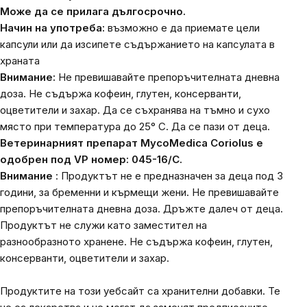
Може да се прилага дългосрочно.
Начин на употреба:
възможно е да приемате цели
капсули или да изсипете съдържанието на капсулата в
храната
Внимание:
Не превишавайте препоръчителната дневна
доза. Не съдържа кофеин, глутен, консерванти,
оцветители и захар. Да се ​​съхранява на тъмно и сухо
място при температура до 25° С. Да се ​​пази от деца.
Ветеринарният препарат MycoMedica Coriolus е
одобрен
под VP номер: 045-16/C.
Внимание
: Продуктът не е предназначен за деца под 3
години, за бременни и кърмещи жени. Не превишавайте
препоръчителната дневна доза. Дръжте далеч от деца.
Продуктът не служи като заместител на
разнообразното хранене. Не съдържа кофеин, глутен,
консерванти, оцветители и захар.
Продуктите на този уебсайт са хранителни добавки. Те