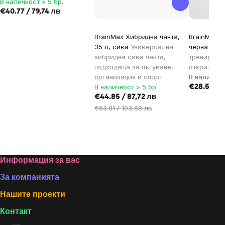
В наличност > 5 бр.
€40.77 / 79,74 лв
BrainMax Хибридна чанта,
BrainMax С
35 л, сива
Универсална
черна
Рани
хибридна сива чанта,
тренировки
подходяща за пътуване,
открито
организация и спорт
В наличнос
В наличност > 5 бр.
€28.52 / 
€44.85 / 87,72 лв
€53.01 / 103,68 лв
Footer
Информация за вас
За компанията
Нашите проекти
Контакт