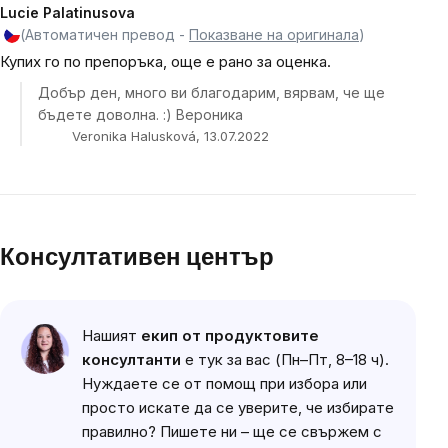
Lucie Palatinusova
(Автоматичен превод -
Показване на оригинала
)
Купих го по препоръка, още е рано за оценка.
Добър ден, много ви благодарим, вярвам, че ще
бъдете доволна. :) Вероника
Veronika Halusková, 13.07.2022
List
of
ratings
Консултативен център
List
Нашият
екип от продуктовите
of
консултанти
е тук за вас (Пн–Пт, 8–18 ч).
discussions
Нуждаете се от помощ при избора или
просто искате да се уверите, че избирате
правилно? Пишете ни – ще се свържем с