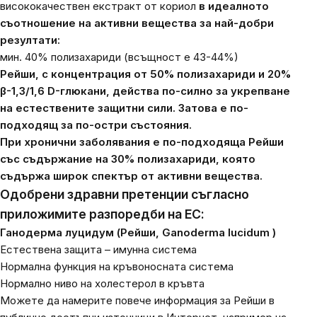
висококачествен екстракт от кориол
в идеалното
съотношение на активни вещества за най-добри
резултати:
мин. 40% полизахариди
(всъщност е 43-44%)
Рейши, с концентрация от 50% полизахариди и 20%
β-1,3/1,6 D-глюкани, действа по-силно за укрепване
на естествените защитни сили. Затова е по-
подходящ за по-остри състояния.
При хронични заболявания е по-подходяща Рейши
със съдържание на 30% полизахариди, която
съдържа широк спектър от активни вещества.
Одобрени здравни претенции съгласно
приложимите разпоредби на ЕС:
Ганодерма луцидум (Рейши,
Ganoderma lucidum
)
Естествена защита – имунна система
Нормална функция на кръвоносната система
Нормално ниво на холестерол в кръвта
Можете да намерите повече информация за Рейши в