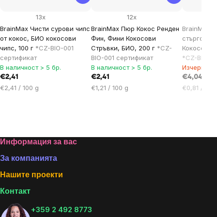
13x
12x
BrainMax Чисти сурови чипс
BrainMax Пюр Кокос Ренден
BrainMax 
от кокос, БИО кокосови
Фин, Фини Кокосови
стърготин
чипс, 100 г
*CZ-BIO-001
Стръвки, БИО, 200 г
*CZ-
Кокосови с
сертификат
BIO-001 сертификат
*CZ-BIO-0
В наличност > 5 бр.
В наличност > 5 бр.
Изчерпан
€2,41
€2,41
€4,04
Цена
Цена
Цена
€2,41 / 100 g
€1,21 / 100 g
€0,81 / 100
за
за
за
мярка:
мярка:
мярка:
Footer
Информация за вас
За компанията
Нашите проекти
Контакт
+359 2 492 8773