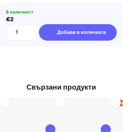
В наличност
€2
Цена
за
Добави в количката
мярка:
Свързани продукти
Изчерпа