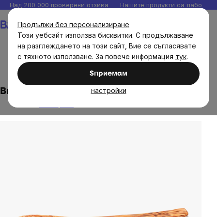
Прескочи
Над 200 000 проверени отзива
Нашите продукти са лаборато
към
Количка
Продължи без персонализиране
съдържанието
Този уебсайт използва бисквитки. С продължаване
на разглеждането на този сайт, Вие се съгласявате
с тяхното използване. За повече информация
тук
.
Brainmax
Zero waste
Sпpиeмaм
настройки
BrainMax кокосова лъжица - лека
Без оценка
The
average
product
rating
is
0,0
out
of
5
stars.