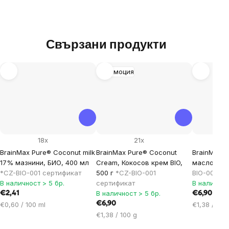
Свързани продукти
Промоция
18x
21x
BrainMax Pure® Coconut milk
BrainMax Pure® Coconut
BrainMax 
17% мазнини, БИО, 400 мл
Cream, Кокосов крем BIO,
масло БИО
*CZ-BIO-001 сертификат
500 г
*CZ-BIO-001
BIO-001 се
В наличност > 5 бр.
сертификат
В наличнос
В наличност > 5 бр.
€2,41
€6,90
Цена
€6,90
Цена
€0,60 / 100 ml
€1,38 / 100
за
Цена
за
€1,38 / 100 g
мярка:
за
мярка: