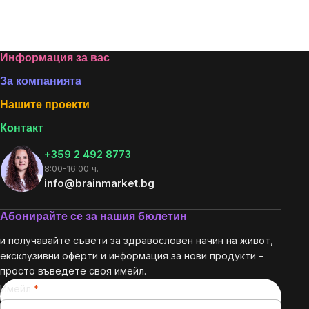
мярка:
Footer
Информация за вас
За компанията
Нашите проекти
Контакт
+359 2 492 8773
8:00-16:00 ч.
info@brainmarket.bg
Абонирайте се за нашия бюлетин
и получавайте съвети за здравословен начин на живот,
ексклузивни оферти и информация за нови продукти –
просто въведете своя имейл.
Имейл