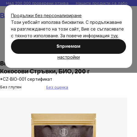
Прескочи
Над 200 000 проверени отзива
Нашите продукти са лаборато
към
Количка
Продължи без персонализиране
съдържанието
Този уебсайт използва бисквитки. С продължаване
на разглеждането на този сайт, Вие се съгласявате
с тяхното използване. За повече информация
тук
.
Brainmax
BrainPure
Сушени плодове
Ядки и
Sпpиeмaм
семена
настройки
BrainMax Пюр Кокос Ренден Фин, Фини
Кокосови Стръвки, БИО, 200 г
*CZ-BIO-001 сертификат
Без глутен
Без оценка
The
average
product
rating
is
0,0
out
of