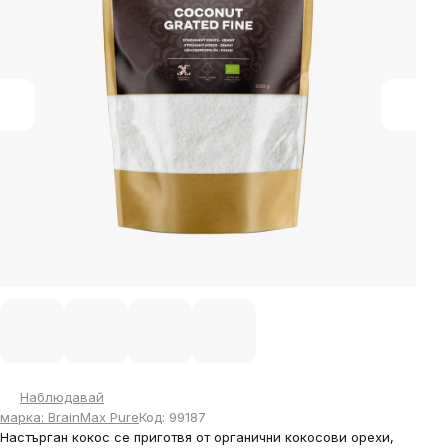
5
stars.
Наблюдавай
марка:
BrainMax Pure
Код:
99187
Настърган кокос се приготвя от органични кокосови орехи,