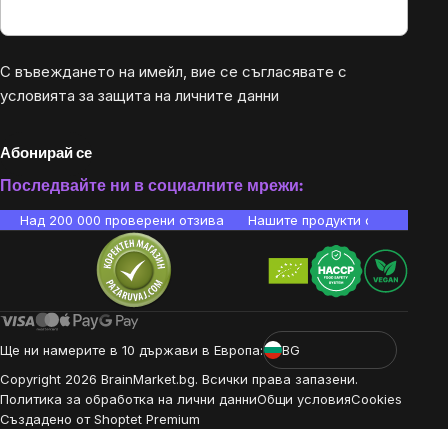
С въвеждането на имейл, вие се съгласявате с
условията за защита на личните данни
Абонирай се
Последвайте ни в социалните мрежи:
Над 200 000 проверени отзива
Нашите продукти са лаборато
Ще ни намерите в 10 държави в Европа:
BG
Copyright
2026
BrainMarket.bg. Всички права запазени.
Политика за обработка на лични данни
Общи условия
Cookies
Създадено от Shoptet Premium