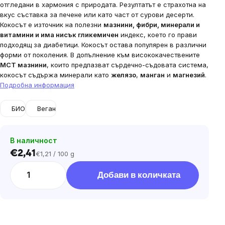
отгледани в хармония с природата. Резултатът е страхотна на
вкус съставка за печене или като част от сурови десерти.
Кокосът е източник на полезни
мазнини, фибри, минерали и
витамини и има нисък гликемичен
индекс, което го прави
подходящ за диабетици.
Кокосът остава популярен в различни
форми от поколения. В допълнение към висококачествените
MCT мазнини
, които предпазват сърдечно-съдовата система,
кокосът съдържа минерали като
желязо
,
манган
и
магнезий
.
Подробна информация
БИО
Веган
В наличност
€2,41
€1,21 / 100 g
Цена
за
Добави в количката
мярка: