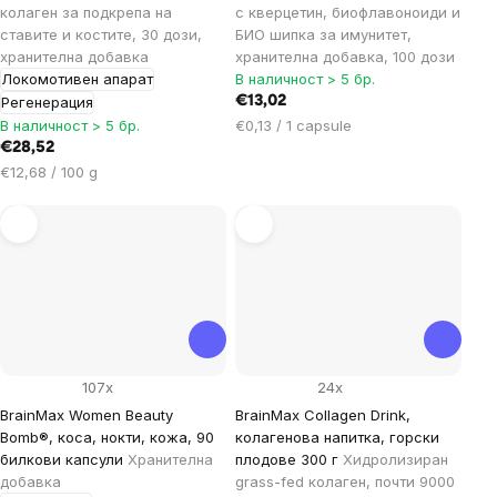
колаген за подкрепа на
с кверцетин, биофлавоноиди и
ставите и костите, 30 дози,
БИО шипка за имунитет,
хранителна добавка
хранителна добавка, 100 дози
Локомотивен апарат
В наличност > 5 бр.
Регенерация
€13,02
Цена
В наличност > 5 бр.
€0,13 / 1 capsule
за
€28,52
мярка:
Цена
€12,68 / 100 g
за
мярка:
107x
24x
BrainMax Women Beauty
BrainMax Collagen Drink,
Bomb®, коса, нокти, кожа, 90
колагенова напитка, горски
билкови капсули
Хранителна
плодове 300 г
Хидролизиран
добавка
grass-fed колаген, почти 9000