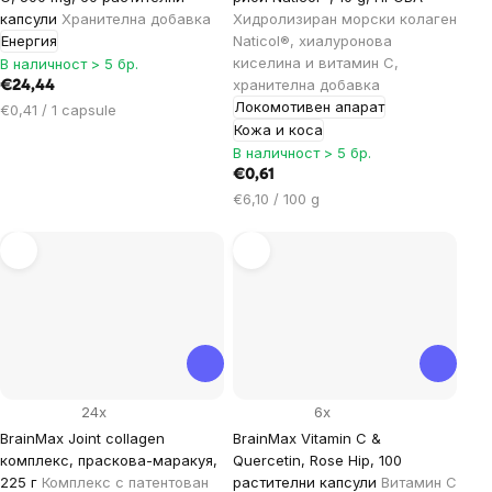
капсули
Хранителна добавка
Хидролизиран морски колаген
Енергия
Naticol®, хиалуронова
киселина и витамин С,
В наличност > 5 бр.
хранителна добавка
€24,44
Локомотивен апарат
Цена
€0,41 / 1 capsule
Кожа и коса
за
мярка:
В наличност > 5 бр.
€0,61
Цена
€6,10 / 100 g
за
мярка:
24x
6x
BrainMax Joint collagen
BrainMax Vitamin C &
комплекс, праскова-маракуя,
Quercetin, Rose Hip, 100
225 г
Комплекс с патентован
растителни капсули
Витамин C