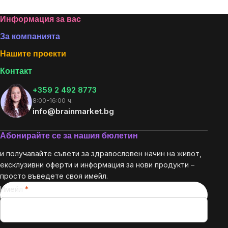
Listing
controls
Footer
Информация за вас
За компанията
Нашите проекти
Контакт
+359 2 492 8773
8:00-16:00 ч.
info@brainmarket.bg
Абонирайте се за нашия бюлетин
и получавайте съвети за здравословен начин на живот,
ексклузивни оферти и информация за нови продукти –
просто въведете своя имейл.
Имейл