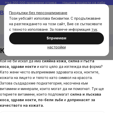
Прескочи
Над 200 000 проверени отзива
Нашите продукти са лаборато
към
Количка
Продължи без персонализиране
съдържанието
Този уебсайт използва бисквитки. С продължаване
на разглеждането на този сайт, Вие се съгласявате
с тяхното използване. За повече информация
тук
.
Brainmax
Brainmax хранителни добавки
Женско
Sпpиeмaм
здраве
Кожа, коса, нокти
настройки
Кожа, коса, нокти
Кой не би искал да има
сияйна кожа, силна
и
гъста
коса, здрави нокти
и като цяло да изглежда във форма?
Като жени често възприемаме здравата коса, ноктите,
кожата на лицето и тялото като символ на красота.
Затова създадохме подкатегория, насочена към
витамини и минерали, които могат да ни помогнат. Тук ще
откриете витамини, които подпомагат
силна и лъскава
коса, здрави нокти, по-бели зъби
и
допринасят за
качеството на кожата.