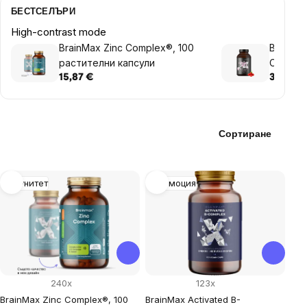
БЕСТСЕЛЪРИ
High-contrast mode
BrainMax Zinc Complex®, 100
BrainMa
растителни капсули
Collage
колаген 
15,87 €
36,69 €
Сортиране
List
Имунитет
Промоция
of
products
240x
123x
BrainMax Zinc Complex®, 100
BrainMax Activated B-