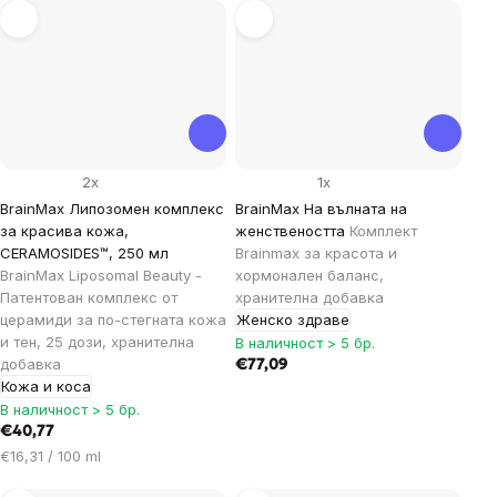
2x
1x
BrainMax Липозомен комплекс
BrainMax На вълната на
за красива кожа,
женствеността
Комплект
CERAMOSIDES™, 250 мл
Brainmax за красота и
BrainMax Liposomal Beauty -
хормонален баланс,
Патентован комплекс от
хранителна добавка
церамиди за по-стегната кожа
Женско здраве
и тен, 25 дози, хранителна
В наличност > 5 бр.
добавка
€77,09
Кожа и коса
В наличност > 5 бр.
€40,77
Цена
€16,31 / 100 ml
за