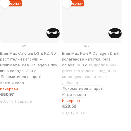
мярка:
Изчерпан
Изчерпан
Детайл
Детайл
4x
14x
BrainMax Calcium D3 & K2, 90
BrainMax Pure® Collagen Drink,
растителни капсули +
колагенова напитка, piña
BrainMax Pure® Collagen Drink,
colada, 300 g
Хидролизиран
пина колада, 300 g
grass-fed колаген, над 9000
Локомотивен апарат
мг на доза, хранителна
добавка
Кожа и коса
Локомотивен апарат
Изчерпан
Кожа и коса
€50,97
Изчерпан
Цена
€0,57 / 1 capsule
за
€28,52
мярка:
Цена
€9,51 / 100 g
за
мярка: