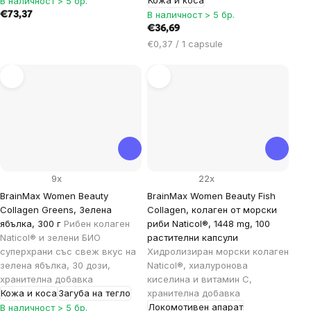
Кожа и коса
В наличност > 5 бр.
В наличност > 5 бр.
€73,37
€36,69
Цена
€0,37 / 1 capsule
за
мярка:
9x
22x
BrainMax Women Beauty
BrainMax Women Beauty Fish
Collagen Greens, Зелена
Collagen, колаген от морски
ябълка, 300 г
Рибен колаген
риби Naticol®, 1448 mg, 100
Naticol® и зелени БИО
растителни капсули
суперхрани със свеж вкус на
Хидролизиран морски колаген
зелена ябълка, 30 дози,
Naticol®, хиалуронова
хранителна добавка
киселина и витамин С,
Кожа и коса
Загуба на тегло
хранителна добавка
Локомотивен апарат
В наличност > 5 бр.