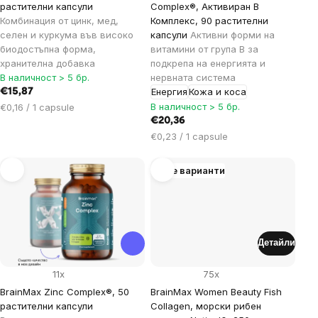
растителни капсули
Complex®, Активиран B
Комбинация от цинк, мед,
Комплекс, 90 растителни
селен и куркума във високо
капсули
Активни форми на
биодостъпна форма,
витамини от група В за
хранителна добавка
подкрепа на енергията и
В наличност > 5 бр.
нервната система
Енергия
Кожа и коса
€15,87
Цена
В наличност > 5 бр.
€0,16 / 1 capsule
за
€20,36
мярка:
Цена
€0,23 / 1 capsule
за
мярка:
Още варианти
Детайли
11x
75x
BrainMax Zinc Complex®, 50
BrainMax Women Beauty Fish
растителни капсули
Collagen, морски рибен