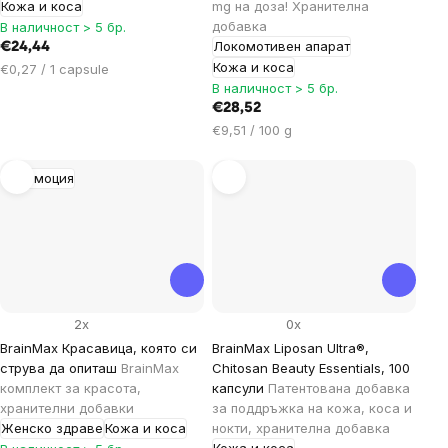
Кожа и коса
mg на доза! Хранителна
добавка
В наличност > 5 бр.
Локомотивен апарат
€24,44
Кожа и коса
Цена
€0,27 / 1 capsule
за
В наличност > 5 бр.
мярка:
€28,52
Цена
€9,51 / 100 g
за
мярка:
Промоция
2x
0x
BrainMax Красавица, която си
BrainMax Liposan Ultra®,
струва да опиташ
BrainMax
Chitosan Beauty Essentials, 100
комплект за красота,
капсули
Патентована добавка
хранителни добавки
за поддръжка на кожа, коса и
Женско здраве
Кожа и коса
нокти, хранителна добавка