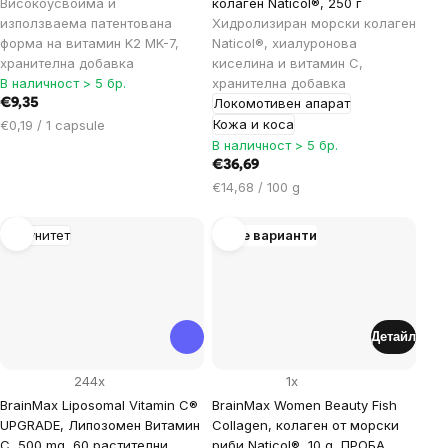
Високоусвоима и
колаген Naticol®, 250 г
използваема патентована
Хидролизиран морски колаген
форма на витамин K2 MK-7,
Naticol®, хиалуронова
хранителна добавка
киселина и витамин C,
В наличност > 5 бр.
хранителна добавка
Локомотивен апарат
€9,35
Цена
Кожа и коса
€0,19 / 1 capsule
за
В наличност > 5 бр.
мярка:
€36,69
Цена
€14,68 / 100 g
за
мярка:
Имунитет
Още варианти
Детайл
244x
1x
BrainMax Liposomal Vitamin C®
BrainMax Women Beauty Fish
UPGRADE, Липозомен Витамин
Collagen, колаген от морски
C, 500 mg, 60 растителни
риби Naticol®, 10 g, ПРОБА