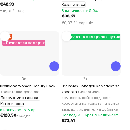
Кожа и коса
€48,93
Цена
В наличност > 5 бр.
€16,31 / 100 g
за
€36,69
мярка:
Цена
€0,37 / 1 capsule
за
мярка:
–9 %
Безплатна подаръчна кутия
+ Безплатен подарък
3x
2x
BrainMax Women Beauty Pack
BrainMax Коледен комплект за
Хранителна добавка
красота
Синергичен
Локомотивен апарат
комплекс, който подкрепя
красотата на жената на всяка
Кожа и коса
възраст, хранителна добавка
В наличност > 5 бр.
Последни 3 броя в наличност
€128,50
€142,66
€73,41