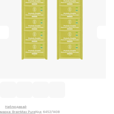
of
5
stars.
Наблюдавай
марка:
BrainMax Pure
Код:
6452/1408