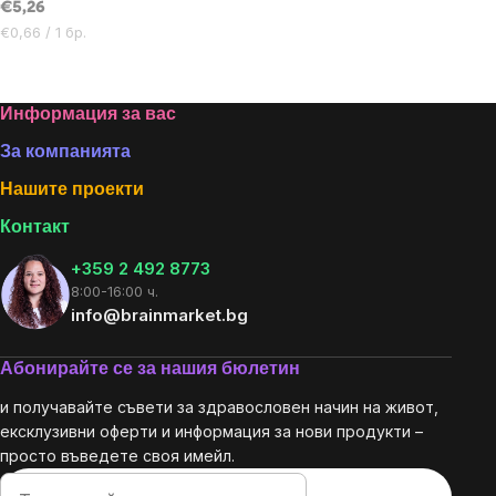
€5,26
за
за
Цена
мярка:
мярка:
€0,66 / 1 бр.
за
мярка:
Footer
Информация за вас
За компанията
Нашите проекти
Контакт
+359 2 492 8773
8:00-16:00 ч.
info@brainmarket.bg
Абонирайте се за нашия бюлетин
и получавайте съвети за здравословен начин на живот,
ексклузивни оферти и информация за нови продукти –
просто въведете своя имейл.