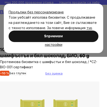
Прескочи
Над 200 000 проверени отзива
Нашите продукти са лаборато
към
Количка
Продължи без персонализиране
съдържанието
Този уебсайт използва бисквитки. С продължаване
на разглеждането на този сайт, Вие се съгласявате
с тяхното използване. За повече информация
тук
.
Хранителни продукти
Сладки и солени закуски
Sпpиeмaм
Пръчици и бисквитки
настройки
10 x BrainMax Pure® Protein Cookie -
шамфъстък и бял шоколад, БИО, 60 g
Протеинова бисквитка с шамфъстък и бял шоколад / *CZ-
BIO-001 сертификат
–10 %
Без глутен
Без оценка
The
average
product
rating
is
0,0
out