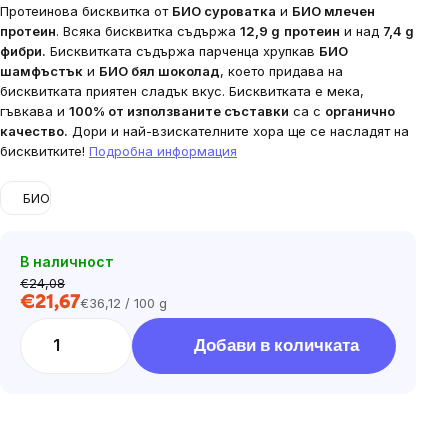
Протеинова бисквитка от
БИО суроватка
и
БИО млечен
протеин
. Всяка бисквитка съдържа
12,9 g
протеин
и над
7,4 g
фибри.
Бисквитката съдържа парченца хрупкав
БИО
шамфъстък
и
БИО бял шоколад
, което придава на
бисквитката приятен сладък вкус.
Бисквитката е мека,
гъвкава и
100% от използваните съставки
са с
органично
качество.
Дори и най-взискателните хора ще се насладят на
бисквитките!
Подробна информация
БИО
В наличност
€24,08
€21,67
€36,12 / 100 g
Цена
за
Добави в количката
мярка: