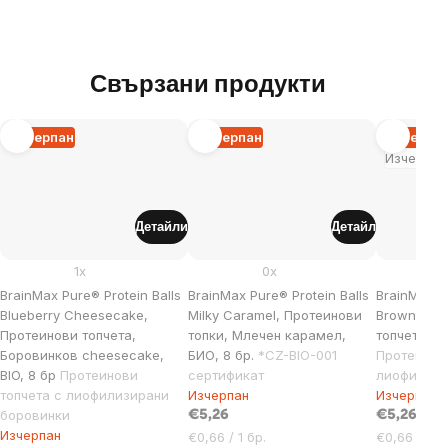
Свързани продукти
Изчерпан
Изчерпан
Изчерпа
Изчерпан
Детайли
Детайл
1x
0x
BrainMax Pure® Protein Balls
BrainMax Pure® Protein Balls
BrainMax Pu
Blueberry Cheesecake,
Milky Caramel, Протеинови
Brownie, 
Протеинови топчета,
топки, Млечен карамел,
топчета, Б
Боровинков cheesecake,
БИО, 8 бр.
*CZ-BIO-001
Протеинови
BIO, 8 бр
Протеинови
сертификат
лиофилизи
топчета с лиофилизирани
Изчерпан
Изчерпан
боровинки
€5,26
€5,26
Изчерпан
Цена
Цена
€0,66 / 1 бр.
€0,66 / 1 бр