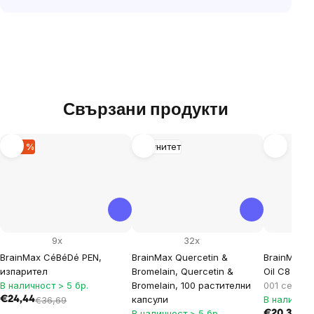
Свързани продукти
–33 %
Имунитет
9x
32x
BrainMax CéBéDé PEN,
BrainMax Quercetin &
BrainMax P
изпарител
Bromelain, Quercetin &
Oil C8 BIO
В наличност > 5 бр.
Bromelain, 100 растителни
001 серти
капсули
В наличнос
€24,44
€36,69
В наличност > 5 бр.
€20,36