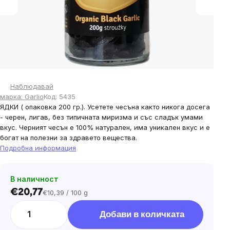
Наблюдавай
марка:
Garlio
Код:
5435
ЯДКИ
(
опаковка 200 гр.). Усетете чесъна както никога досега
- черен, лигав, без типичната миризма и със сладък умами
вкус. Черният чесън е 100% натурален, има уникален вкус и е
богат на полезни за здравето вещества.
Подробна информация
В наличност
€20,77
€10,39 / 100 g
Цена
за
Добави в количката
мярка: