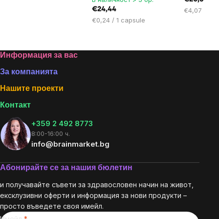
€24,44
Цена
€4,07 / 100
Цена
за
€0,24 / 1 capsule
за
мярка:
мярка:
Footer
Информация за вас
За компанията
Нашите проекти
Контакт
+359 2 492 8773
8:00-16:00 ч.
info@brainmarket.bg
Абонирайте се за нашия бюлетин
и получавайте съвети за здравословен начин на живот,
ексклузивни оферти и информация за нови продукти –
просто въведете своя имейл.
Имейл