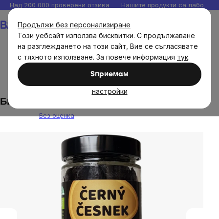
Прескочи
Над 200 000 проверени отзива
Нашите продукти са лаборато
към
Количка
Продължи без персонализиране
съдържанието
Този уебсайт използва бисквитки. С продължаване
на разглеждането на този сайт, Вие се съгласявате
с тяхното използване. За повече информация
тук
.
Хранителни продукти
Сушени плодове
Сушени
Sпpиeмaм
плодове и зеленчуци
настройки
Био черен чесън 200гр скл
Без оценка
The
average
product
rating
is
0,0
out
of
5
stars.