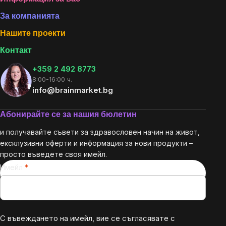
Footer
За компанията
Нашите проекти
Контакт
+359 2 492 8773
8:00-16:00 ч.
info@brainmarket.bg
Абонирайте се за нашия бюлетин
и получавайте съвети за здравословен начин на живот,
ексклузивни оферти и информация за нови продукти –
просто въведете своя имейл.
Имейл
С въвеждането на имейл, вие се съгласявате с