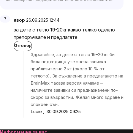
явор
26.09.2025 12:44
за дете с тегло 19-20кг какво тежко одеяло
препоръчвате и предлагате
Отговор
Здравейте, за дете с тегло 19–20 кг би
била подходяща утежнена завивка
приблизително 2 кг (около 10 % от
теглото). За съжаление в предлагането на
BrainMax такава версия нямаме –
наличните завивки са предназначени по-
скоро за възрастни. Желая много здраве и
спокоен сън.
Lucie
30.09.2025 09:25
Информация за вас