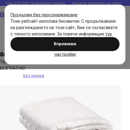
Прескочи
Над 200 000 проверени отзива
Нашите продукти са лаборато
към
Количка
Продължи без персонализиране
съдържанието
Този уебсайт използва бисквитки. С продължаване
на разглеждането на този сайт, Вие се съгласявате
с тяхното използване. За повече информация
тук
.
Brainmax
Sпpиeмaм
настройки
BrainMax Тежко одеяло, различно тегло
Тежко одеяло с висококачествен памучен калъф
БЕЗПЛАТНО!
Без оценка
The
average
product
rating
is
0,0
out
of
5