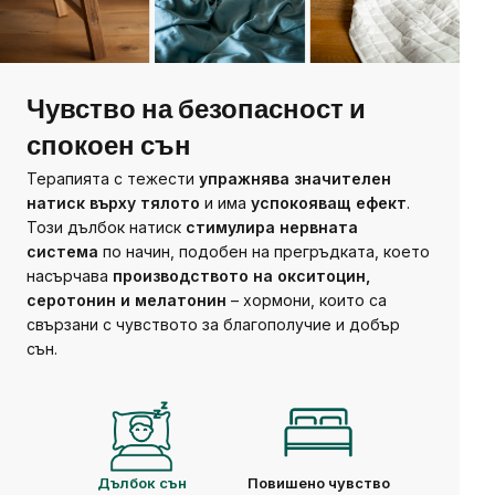
Чувство на безопасност и
спокоен сън
Терапията с тежести
упражнява значителен
натиск върху тялото
и има
успокояващ ефект
.
Този дълбок натиск
стимулира нервната
система
по начин, подобен на прегръдката, което
насърчава
производството на окситоцин,
серотонин и мелатонин
– хормони, които са
свързани с чувството за благополучие и добър
сън.
Дълбок сън
Повишено чувство