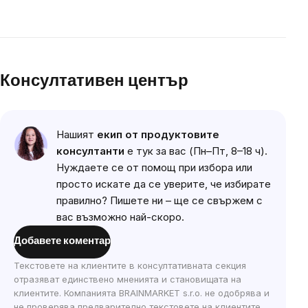
Консултативен център
List
Нашият
екип от продуктовите
of
консултанти
е тук за вас (Пн–Пт, 8–18 ч).
discussions
Нуждаете се от помощ при избора или
просто искате да се уверите, че избирате
правилно? Пишете ни – ще се свържем с
вас възможно най-скоро.
Добавете коментар
Текстовете на клиентите в консултативната секция
отразяват единствено мненията и становищата на
клиентите. Компанията BRAINMARKET s.r.o. не одобрява и
не проверява предварително текстовете на клиентите.