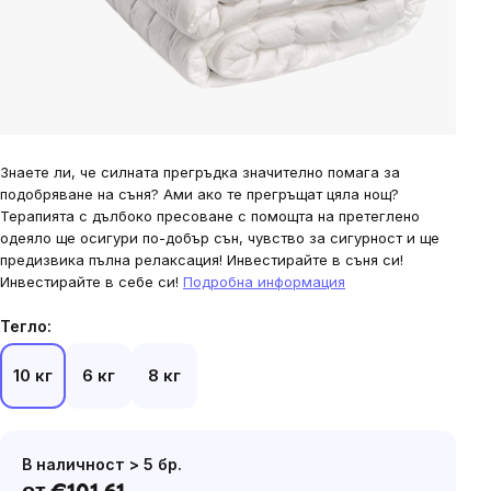
stars.
Знаете ли, че силната прегръдка значително помага за
подобряване на съня? Ами ако те прегръщат цяла нощ?
Терапията с дълбоко пресоване с помощта на претеглено
одеяло ще осигури по-добър сън, чувство за сигурност и ще
предизвика пълна релаксация! Инвестирайте в съня си!
Инвестирайте в себе си!
Подробна информация
Тегло:
10 кг
6 кг
8 кг
В наличност > 5 бр.