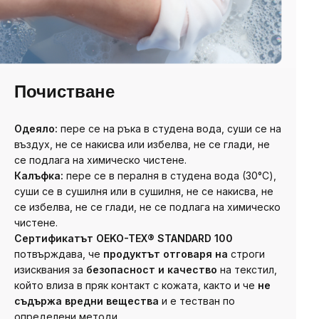
Почистване
Одеяло:
пере се на ръка в студена вода, суши се на
въздух, не се накисва или избелва, не се глади, не
се подлага на химическо чистене.
Калъфка:
пере се в пералня в студена вода (30°C),
суши се в сушилня или в сушилня, не се накисва, не
се избелва, не се глади, не се подлага на химическо
чистене.
Сертификатът OEKO-TEX® STANDARD 100
потвърждава, че
продуктът отговаря на
строги
изисквания за
безопасност и качество
на текстил
,
който влиза в пряк контакт с кожата, както и че
не
съдържа вредни вещества
и е тестван по
определени методи.