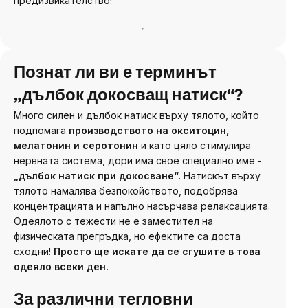
предизвикателство!
Познат ли ви е терминът
„дълбок докосващ натиск“?
Много силен и дълбок натиск върху тялото, който
подпомага
производството на окситоцин,
мелатонин и серотонин
и като цяло стимулира
нервната система, дори има свое специално име -
„дълбок натиск при докосване“
. Натискът върху
тялото намалява безпокойството, подобрява
концентрацията и напълно насърчава релаксацията.
Одеялото с тежести не е заместител на
физическата прегръдка, но ефектите са доста
сходни!
Просто ще искате да се сгушите в това
одеяло всеки ден.
За различни тегловни