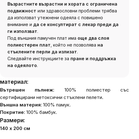
Възрастните възрастни и хората с ограничена
подвижност
или здравословни проблеми трябва
да използват утежнени одеяла с повишено
внимание и
да се консултират с лекар преди да
ги използват
.
Под външния памучен плат има
още два слоя
полиестерен плат
, който не позволява
на
стъклените перли да излизат
.
Следвайте инструкциите за
пране и поддръжка
на одеялото
.
материал:
Вътрешен пълнеж:
100% полиестер със
сертифицирани нетоксични стъклени пелети.
Външна материя:
100% памук.
Покритие:
100% бамбук.
Размери:
140 х 200 см