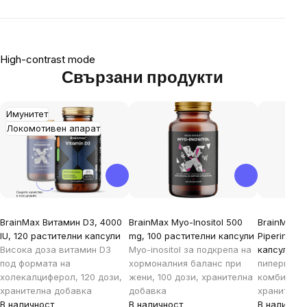
High-contrast mode
Свързани продукти
Имунитет
Локомотивен апарат
BrainMax Витамин D3, 4000
BrainMax Myo-Inositol 500
BrainMax C
IU, 120 растителни капсули
mg, 100 растителни капсули
Piperine, 
Висока доза витамин D3
Myo-inositol за подкрепа на
капсули
БИ
под формата на
хормоналния баланс при
пиперин в 
холекалциферол, 120 дози,
жени, 100 дози, хранителна
комбинация
хранителна добавка
добавка
хранителн
В наличност
В наличност
В наличнос