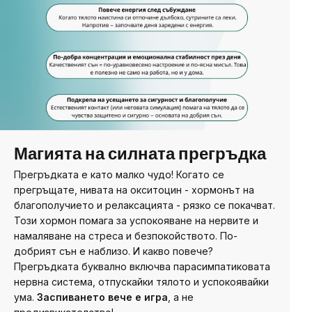
Магията на силната прегръдка
Прегръдката е като малко чудо! Когато се
прегръщате, нивата на окситоцин - хормонът на
благополучието и релаксацията - рязко се покачват.
Този хормон помага за успокояване на нервите и
намаляване на стреса и безпокойството. По-
добрият сън е наблизо. И какво повече?
Прегръдката буквално включва парасимпатиковата
нервна система, отпускайки тялото и успокоявайки
ума.
Заспиването вече е игра
, а не