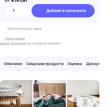
от
€101,61
Цена
за
Добави в количката
мярка:
Безплатна доставка
Наблюдавай
марка:
BrainMax
Код:
изберете вариант
Описание
Свързани продукти
Оценка
Дискусия