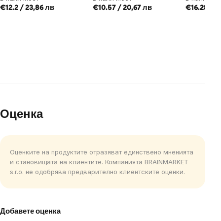
€12.2 / 23,86 лв
€10.57 / 20,67 лв
€16.28 / 3
Оценка
Оценките на продуктите отразяват единствено мненията
и становищата на клиентите. Компанията BRAINMARKET
s.r.o. не одобрява предварително клиентските оценки.
Добавете оценка