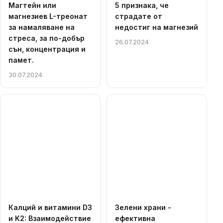
Магтейн или
5 признака, че
магнезиев L-треонат
страдате от
за намаляване на
недостиг на магнезий
стреса, за по-добър
26.07.2024
сън, концентрация и
памет.
30.07.2024
Калций и витамини D3
Зелени храни -
и K2: Взаимодействие
ефективна