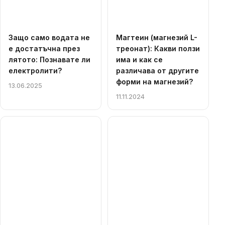
Защо само водата не
Магтеин (магнезий L-
е достатъчна през
треонат): Какви ползи
лятото: Познавате ли
има и как се
електролити?
различава от другите
форми на магнезий?
13.06.2025
11.11.2024