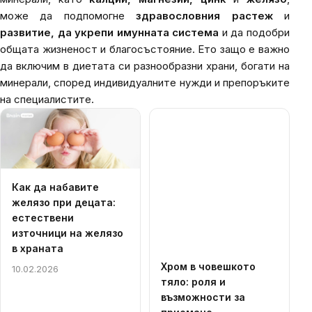
може да подпомогне
здравословния растеж
и
развитие, да укрепи имунната система
и да подобри
общата жизненост и благосъстояние. Ето защо е важно
да включим в диетата си разнообразни храни, богати на
минерали, според индивидуалните нужди и препоръките
на специалистите.
List
of
articles
Как да набавите
желязо при децата:
естествени
източници на желязо
в храната
Хром в човешкото
10.02.2026
тяло: роля и
възможности за