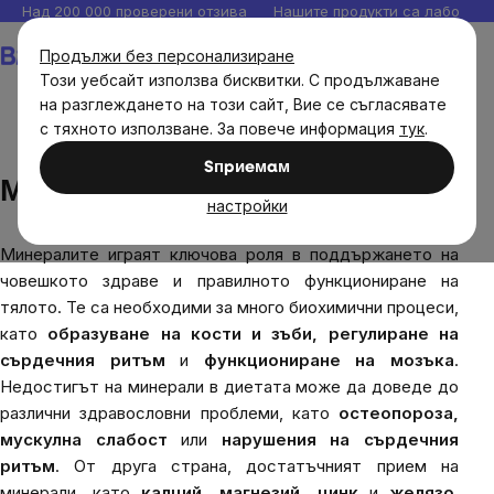
Прескочи
Над 200 000 проверени отзива
Нашите продукти са лаборато
към
Количка
Продължи без персонализиране
съдържанието
Този уебсайт използва бисквитки. С продължаване
на разглеждането на този сайт, Вие се съгласявате
с тяхното използване. За повече информация
тук
.
Блог
Минерали
Sпpиeмaм
Минерали
настройки
Минералите играят ключова роля в поддържането на
човешкото здраве и правилното функциониране на
тялото. Те са необходими за много биохимични процеси,
като
образуване на кости и зъби, регулиране на
сърдечния ритъм
и
функциониране на мозъка
.
Недостигът на минерали в диетата може да доведе до
различни здравословни проблеми, като
остеопороза,
мускулна слабост
или
нарушения на сърдечния
ритъм
. От друга страна, достатъчният прием на
минерали, като
калций, магнезий, цинк
и
желязо
,