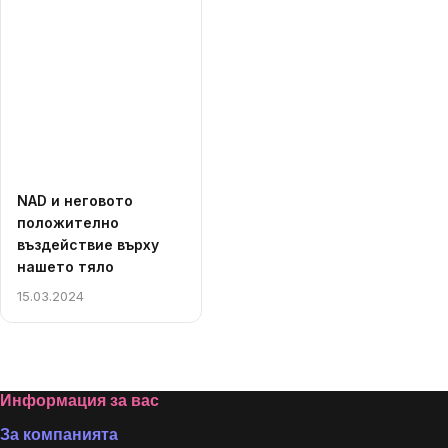
NAD и неговото
положително
въздействие върху
нашето тяло
15.03.2024
Listing
controls
Footer
Информация за вас
За компанията