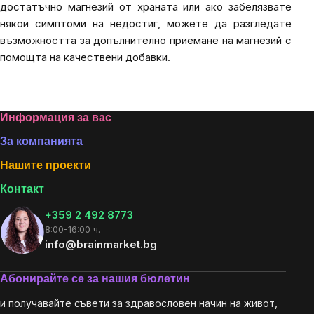
достатъчно магнезий от храната или ако забелязвате
някои симптоми на недостиг, можете да разгледате
възможността за допълнително приемане на магнезий с
помощта на качествени
добавки.
Footer
Информация за вас
За компанията
Нашите проекти
Контакт
+359 2 492 8773
8:00-16:00 ч.
info@brainmarket.bg
Абонирайте се за нашия бюлетин
и получавайте съвети за здравословен начин на живот,