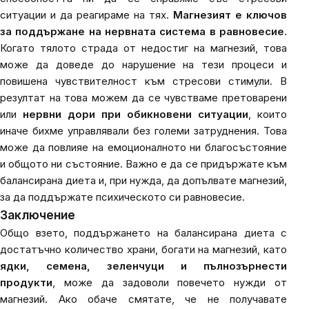
ситуации и да реагираме на тях.
Магнезият е ключов
за поддържане на нервната система в равновесие.
Когато тялото страда от недостиг на магнезий, това
може да доведе до нарушение на тези процеси и
повишена чувствителност към стресови стимули. В
резултат на това можем да се чувстваме претоварени
или
нервни дори при обикновени ситуации
, които
иначе бихме управлявали без големи затруднения. Това
може да повлияе на емоционалното ни благосъстояние
и общото ни състояние. Важно е да се придържате към
балансирана диета и, при нужда, да допълвате магнезий,
за да поддържате психическото си равновесие.
Заключение
Общо взето, поддържането на балансирана диета с
достатъчно количество храни, богати на магнезий, като
ядки, семена, зеленчуци и пълнозърнести
продукти
, може да задоволи повечето нужди от
магнезий. Ако обаче смятате, че не получавате