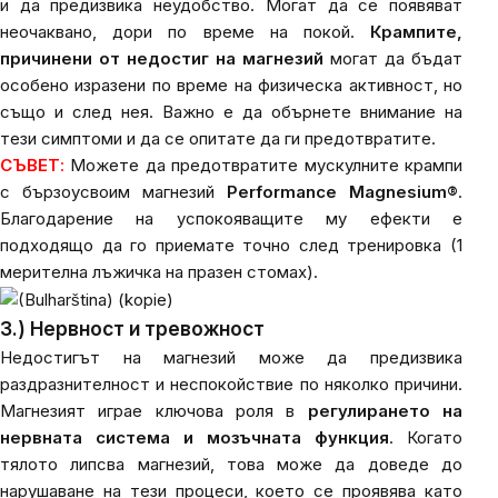
и да предизвика неудобство. Могат да се появяват
неочаквано, дори по време на покой.
Крампите,
причинени от недостиг на магнезий
могат да бъдат
особено изразени по време на физическа активност, но
също и след нея. Важно е да обърнете внимание на
тези симптоми и да се опитате да ги предотвратите.
СЪВЕТ
:
Можете да предотвратите мускулните крампи
с бързоусвоим магнезий
Performance Magnesium®
.
Благодарение на успокояващите му ефекти е
подходящо да го приемате точно след тренировка (1
мерителна лъжичка на празен стомах).
3.) Нервност и тревожност
Недостигът на магнезий може да предизвика
раздразнителност и неспокойствие по няколко причини.
Магнезият играе ключова роля в
регулирането на
нервната система и мозъчната функция
. Когато
тялото липсва магнезий, това може да доведе до
нарушаване на тези процеси, което се проявява като