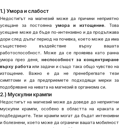
1.) Умора и слабост
Недостигът на магнезий може да причини неприятно
усещане за постоянна
умора и изтощение
. Това
усещане може да бъде по-интензивно и да продължава
дори след дълъг период на почивка, което може да има
съществено въздействие върху вашата
работоспособност. Може да се проявява като ранна
умора през деня,
неспособност за концентриране
върху работа
или задачи и също така общо чувство на
изтощение.
Важно е да не пренебрегвате тези
симптоми и да предприемете подходящи мерки за
подобряване на нивата на магнезий в организма си.
2.) Мускулни крампи
Недостигът на магнезий може да доведе до неприятни
мускулни крампи, особено в областта на краката и
подбедриците. Тези крампи могат да бъдат интензивни
и болезнени, което може да ограничи вашата мобилност