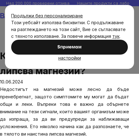
Прескочи
Над 200 000 проверени отзива
Нашите продукти са лаборато
към
Количка
Продължи без персонализиране
съдържанието
Този уебсайт използва бисквитки. С продължаване
на разглеждането на този сайт, Вие се съгласявате
с тяхното използване. За повече информация
тук
.
Блог
Как да разбера дали ми липсва магнезий?
Sпpиeмaм
Как да разбера дали ми
настройки
липсва магнезий?
10.06.2024
Недостигът на магнезий може лесно да бъде
пренебрегнат, защото симптомите му могат да бъдат
общи и леки. Въпреки това е важно да обърнете
внимание на тези сигнали, които вашият организъм може
да изпраща, за да ви предупреди за наближаващи
усложнения. Ето няколко начина как да разпознаете, че
в тялото ви наистина липсва магнезий.