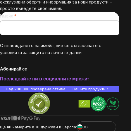
ексклузивни оферти и информация за нови продукти –
просто въведете своя имейл.
Имейл
С въвеждането на имейл, вие се съгласявате с
условията за защита на личните данни
Абонирай се
Последвайте ни в социалните мрежи:
Над 200 000 проверени отзива
Нашите продукти са лаборато
Ще ни намерите в 10 държави в Европа:
BG