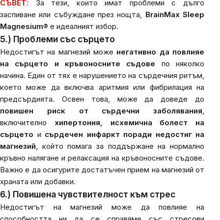
СЪВЕТ
:
За тези, които
имат проблеми с
дълго
заспиване или събуждане през нощта,
B
rainMax Sleep
Magnesium®
е идеалният избор.
5.) Проблеми със сърцето
Недостигът на магнезий може
негативно да повлияе
на сърцето и кръвоносните съдове
по няколко
начина. Един от тях е нарушението на сърдечния ритъм,
което може да включва аритмия или фибрилация на
предсърдията. Освен това, може да доведе до
повишен риск от сърдечни заболявания
,
включително
хипертония, исхемична болест на
сърцето
и
сърдечен инфаркт поради недостиг на
магнезий
, който помага за поддържане на нормално
кръвно налягане и релаксация на кръвоносните съдове.
Важно е да осигурите достатъчен прием на магнезий от
храната или
добавки
.
6.) Повишена чувствителност към стрес
Недостигът на магнезий може да повлияе на
способността ни да се справяме със стресови