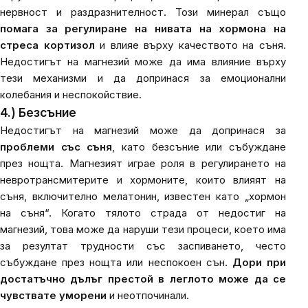
нервност и раздразнителност. Този минерал също
помага за регулиране на нивата на хормона на
стреса кортизол
и влияе върху качеството на съня.
Недостигът на магнезий може да има влияние върху
тези механизми и да допринася за емоционални
колебания и неспокойствие.
4.) Безсъние
Недостигът на магнезий може да допринася за
проблеми със съня
, като безсъние или събуждане
през нощта. Магнезият играе роля в регулирането на
невротрансмитерите и хормоните, които влияят на
съня, включително мелатонин, известен като „хормон
на съня“. Когато тялото страда от недостиг на
магнезий, това може да наруши тези процеси, което има
за резултат трудности със заспиването, често
събуждане през нощта или неспокоен сън.
Дори при
достатъчно дълъг престой в леглото може да се
чувствате уморени
и неотпочинали.