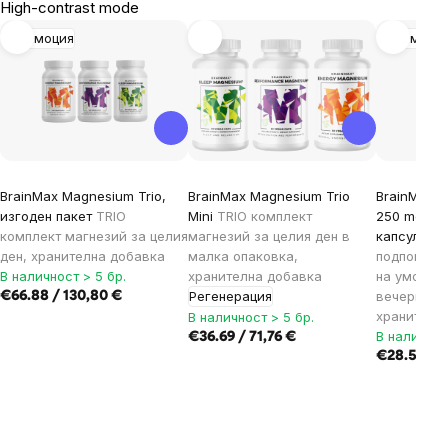
High-contrast mode
Промоция
Промоци
BrainMax Magnesium Trio,
BrainMax Magnesium Trio
BrainMax S
изгоден пакет
TRIO
Mini
TRIO комплект
250 mg, 10
комплект магнезий за целия
магнезий за целия ден в
капсули
Ко
ден, хранителна добавка
малка опаковка,
подпомага
В наличност > 5 бр.
хранителна добавка
на умората
Регенерация
вечерна р
€66.88 / 130,80 €
хранителн
В наличност > 5 бр.
В наличнос
€36.69 / 71,76 €
€28.52 / 