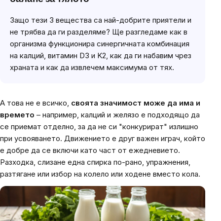
Защо тези 3 вещества са най-добрите приятели и
не трябва да ги разделяме? Ще разгледаме как в
организма функционира синергичната комбинация
на калций, витамин D3 и K2, как да ги набавим чрез
храната и как да извлечем максимума от тях.
А това не е всичко,
своята значимост може да има и
времето
– например, калций и желязо е подходящо да
се приемат отделно, за да не си "конкурират" излишно
при усвояването. Движението е друг важен играч, който
е добре да се включи като част от ежедневието.
Разходка, слизане една спирка по-рано, упражнения,
разтягане или избор на колело или ходене вместо кола.