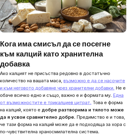
Кога има смисъл да се посегне
към калций като хранителна
добавка
Ако калцият не присъства редовно в достатъчно
количество на вашата маса,
възможно е да се насочите
и към неговото добавяне чрез хранителни добавки.
Не е
обаче всичко едно и също, важно е и формата му.
Една
от възможностите е трикалциев цитрат.
Това е форма
на калций, която е
добре разтворима и тялото може
да я усвои сравнително добре
. Предимство е и това,
че тази форма на калций може да е подходяща за хора с
по-чувствителна храносмилателна система.