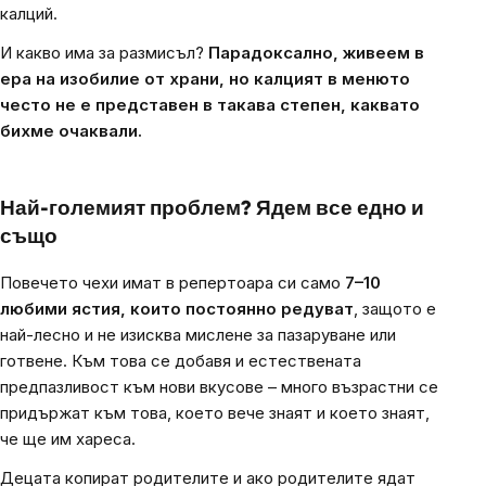
калций.
И какво има за размисъл?
Парадоксално, живеем в
ера на изобилие от храни, но калцият в менюто
често не е представен в такава степен, каквато
бихме очаквали.
Най-големият проблем? Ядем все едно и
също
Повечето чехи имат в репертоара си само
7–10
любими ястия, които постоянно редуват
, защото е
най-лесно и не изисква мислене за пазаруване или
готвене. Към това се добавя и естествената
предпазливост към нови вкусове – много възрастни се
придържат към това, което вече знаят и което знаят,
че ще им хареса.
Децата копират родителите и ако родителите ядат