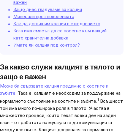
важен
Защо днес гладуваме за калций
Минерали през поколенията
Как да допълним калция в ежедневието
Кога има смисъл да се посегне към калций
като хранителна добавка
Имате ли калция под контрол?
За какво служи калцият в тялото и
защо е важен
Може би свързвате калция предимно с костите и
зъбите.
Така е, калцият е необходим за поддържане на
1
нормалното състояние на костите и зъбите.
Всъщност
той има много по-широка роля в тялото. Участва в
множество процеси, които текат всеки ден на заден
план – от работата на мускулите до комуникацията
между клетките. Калцият допринася за нормалното