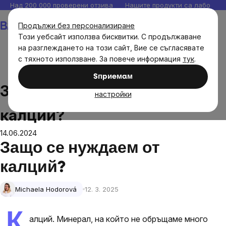
Прескочи
Над 200 000 проверени отзива
Нашите продукти са лаборато
към
Количка
Продължи без персонализиране
съдържанието
Този уебсайт използва бисквитки. С продължаване
на разглеждането на този сайт, Вие се съгласявате
с тяхното използване. За повече информация
тук
.
Блог
Защо се нуждаем от калций?
Sпpиeмaм
Защо се нуждаем от
настройки
калций?
14.06.2024
Защо се нуждаем от
калций?
Michaela Hodorová
12. 3. 2025
К
алций. Минерал, на който не обръщаме много