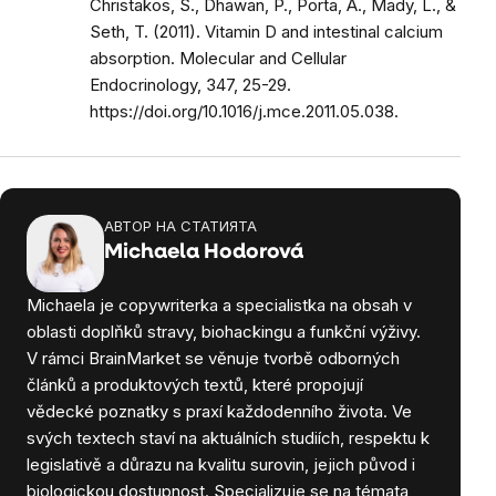
Christakos, S., Dhawan, P., Porta, A., Mady, L., &
Seth, T. (2011). Vitamin D and intestinal calcium
absorption. Molecular and Cellular
Endocrinology, 347, 25-29.
https://doi.org/10.1016/j.mce.2011.05.038.
АВТОР НА СТАТИЯТА
Michaela Hodorová
Michaela je copywriterka a specialistka na obsah v
oblasti doplňků stravy, biohackingu a funkční výživy.
V rámci BrainMarket se věnuje tvorbě odborných
článků a produktových textů, které propojují
vědecké poznatky s praxí každodenního života. Ve
svých textech staví na aktuálních studiích, respektu k
legislativě a důrazu na kvalitu surovin, jejich původ i
biologickou dostupnost. Specializuje se na témata