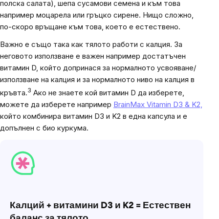
полска салата), шепа сусамови семена и към това
например моцарела или гръцко сирене. Нищо сложно,
по-скоро връщане към това, което е естествено.
Важно е също така как тялото работи с калция. За
неговото използване е важен например достатъчен
витамин D, който допринася за нормалното усвояване/
използване на калция и за нормалното ниво на калция в
3
кръвта.
Ако не знаете кой витамин D да изберете,
можете да изберете например
BrainMax Vitamin D3 & K2,
който комбинира витамин D3 и K2 в една капсула и е
допълнен с био куркума.
Калций + витамини D3 и K2 = Естествен
баланс за тялото