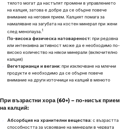
тялото могат да настъпят промени в управлението
на калция, затова е добре да се обърне повече
внимание на неговия прием. Калцият помага за
намаляване на загубата на костен минерал при жени
1
след менопауза.
По-висока физическа натовареност:
при редовна
или интензивна активност може да е необходимо по-
високо количество на някои минерали (включително
калция)
Вегетарианци и вегани:
при изключване на млечни
продукти е необходимо да се обърне повече
внимание на други източници на калций в менюто
При възрастни хора (60+) – по-нисък прием
на калций:
Абсорбция на хранителни вещества:
с възрастта
способността за усвояване на минерали в червата