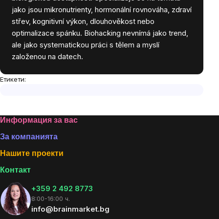
jako jsou mikronutrienty, hormonální rovnováha, zdraví
střev, kognitivní výkon, dlouhověkost nebo
optimalizace spánku. Biohacking nevnímá jako trend,
ale jako systematickou práci s tělem a myslí
založenou na datech.
Етикети:
Footer
Информация за вас
За компанията
Нашите проекти
Контакт
+359 2 492 8773
8:00-16:00 ч.
info@brainmarket.bg