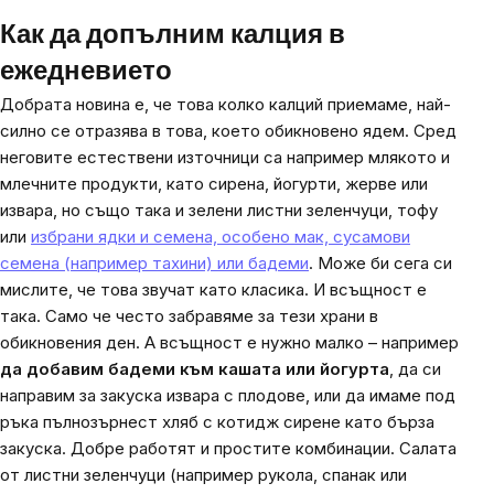
Как да допълним калция в
ежедневието
Добрата новина е, че това колко калций приемаме, най-
силно се отразява в това, което обикновено ядем. Сред
неговите естествени източници са например млякото и
млечните продукти, като сирена, йогурти, жерве или
извара, но също така и зелени листни зеленчуци, тофу
или
избрани ядки и семена, особено мак, сусамови
семена (например тахини) или бадеми
. Може би сега си
мислите, че това звучат като класика. И всъщност е
така. Само че често забравяме за тези храни в
обикновения ден. А всъщност е нужно малко – например
да добавим бадеми към кашата или йогурта
, да си
направим за закуска извара с плодове, или да имаме под
ръка пълнозърнест хляб с котидж сирене като бърза
закуска. Добре работят и простите комбинации. Салата
от листни зеленчуци (например рукола, спанак или