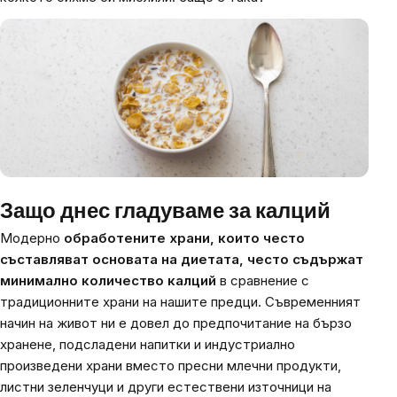
Защо днес гладуваме за калций
Модерно
обработените храни, които често
съставляват основата на диетата, често съдържат
минимално количество калций
в сравнение с
традиционните храни на нашите предци. Съвременният
начин на живот ни е довел до предпочитание на бързо
хранене, подсладени напитки и индустриално
произведени храни вместо пресни млечни продукти,
листни зеленчуци и други естествени източници на