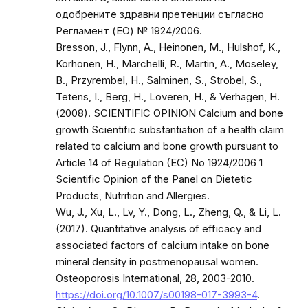
одобрените здравни претенции съгласно
Регламент (ЕО) № 1924/2006.
Bresson, J., Flynn, A., Heinonen, M., Hulshof, K.,
Korhonen, H., Marchelli, R., Martin, A., Moseley,
B., Przyrembel, H., Salminen, S., Strobel, S.,
Tetens, I., Berg, H., Loveren, H., & Verhagen, H.
(2008). SCIENTIFIC OPINION Calcium and bone
growth Scientific substantiation of a health claim
related to calcium and bone growth pursuant to
Article 14 of Regulation (EC) No 1924/2006 1
Scientific Opinion of the Panel on Dietetic
Products, Nutrition and Allergies.
Wu, J., Xu, L., Lv, Y., Dong, L., Zheng, Q., & Li, L.
(2017). Quantitative analysis of efficacy and
associated factors of calcium intake on bone
mineral density in postmenopausal women.
Osteoporosis International, 28, 2003-2010.
https://doi.org/10.1007/s00198-017-3993-4
.