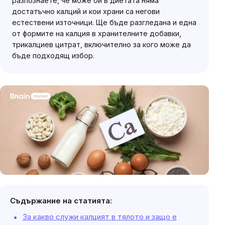
разпознаете, че може би в диетата няма
достатъчно калций и кои храни са негови
естествени източници. Ще бъде разгледана и една
от формите на калция в хранителните добавки,
трикалциев цитрат, включително за кого може да
бъде подходящ избор.
Съдържание на статията:
За какво служи калцият в тялото и защо е