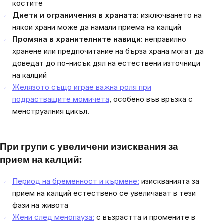
костите
Диети и ограничения в храната:
изключването на
някои храни може да намали приема на калций
Промяна в хранителните навици:
неправилно
хранене или предпочитание на бърза храна могат да
доведат до по-нисък дял на естествени източници
на калций
Желязото също играе важна роля при
подрастващите момичета
, особено във връзка с
менструалния цикъл.
При групи с увеличени изисквания за
прием на калций:
Период на бременност и кърмене:
изискванията за
прием на калций естествено се увеличават в тези
фази на живота
Жени след менопауза:
с възрастта и промените в