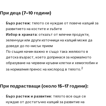
При деца (7–10 години)
Бърз растеж:
тялото се нуждае от повече калций за
развитието на костите и зъбите
Избор в храната:
отказът от млечни продукти,
зеленчуци или други източници на калций може да
доведе до по-нисък прием
По същия начин важно е също така желязото в
детска възраст, което допринася за нормалното
образуване на червени кръвни клетки и хемоглобин и
2
за нормалния пренос на кислород в тялото.
При подрастващи (около 15–17 години):
Бърз растеж и развитие:
тялото все още се
нуждае от достатъчно калций за развитие на