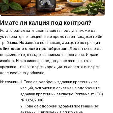
Имате ли калция под контрол?
Когато разгледате своята диета под лупа, може да
установите, че калцият не е представен така, както би
трябвало. Не защото не е важен, а защото по принцип
обикновено е леко пренебрегван
. Достатъчно е да
се замислите, откъде го приемате през деня. И дали
изобщо. И ако липсва, е редно да се запълни тази
празнина – било то чрез корекция на диетата или чрез
целенасочено добавяне.
Източници:
1. Това са одобрени здравни претенции за
калций, включени в списъка на одобрените
здравни претенции съгласно Регламент (ЕО)
№ 1924/2006.
2. Това са одобрени здравни претенции за
витамин D, включени в списъка на