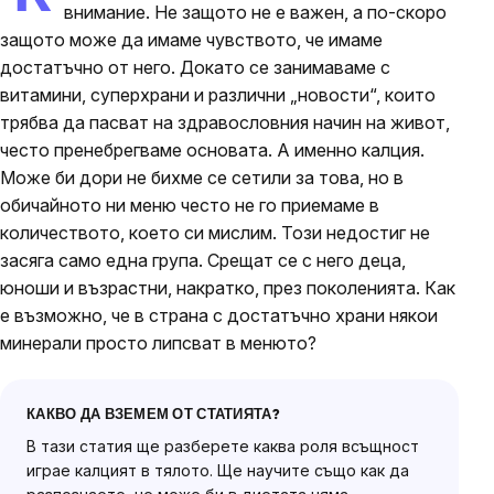
внимание. Не защото не е важен, а по-скоро
защото може да имаме чувството, че имаме
достатъчно от него. Докато се занимаваме с
витамини, суперхрани и различни „новости“, които
трябва да пасват на здравословния начин на живот,
често пренебрегваме основата. А именно калция.
Може би дори не бихме се сетили за това, но в
обичайното ни меню често не го приемаме в
количеството, което си мислим. Този недостиг не
засяга само една група. Срещат се с него деца,
юноши и възрастни, накратко, през поколенията. Как
е възможно, че в страна с достатъчно храни някои
минерали просто липсват в менюто?
КАКВО ДА ВЗЕМЕМ ОТ СТАТИЯТА?
В тази статия ще разберете каква роля всъщност
играе калцият в тялото. Ще научите също как да