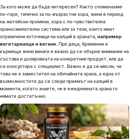
За кого може да бъде интересен? Както споменахме
по-горе, типично за по-възрастни хора, жени в период
на житейски промени, хора с по-чувствителна
храносмилателна система или за тези, които имат
ограничени източници на калций в храната,
например
вегетарианци и вегани
. При деца, бременни и
кърмещи жени винаги е важно да се обърне внимание на
състава и дозировката на конкретния продукт, или да
се консултира с специалист. Важно е да се мисли, че
това не е заместител на обичайната храна, а една от
възможностите да се следи приемът на калций в
моменти, когато знаете, че в ежедневната храна го
нямате достатъчно.