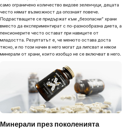
само ограничено количество видове зеленчуци, децата
често нямат възможност да опознаят повече.
Подрастващите се придържат към „безопасни“ храни
вместо да експериментират с по-разнообразна диета, а
пенсионерите често остават при навиците от
младостта. Резултатът е, че менюто остава доста
тясно, и по този начин в него могат да липсват и някои
минерали от храни, които изобщо не се включват в него.
Минерали през поколенията