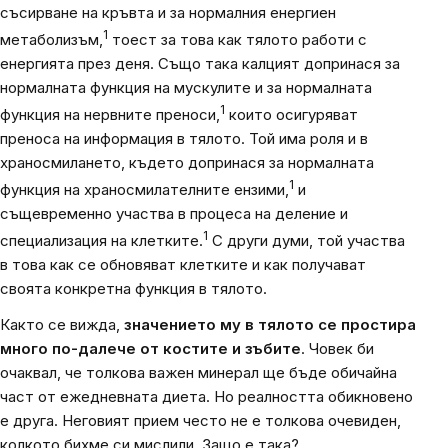
съсирване на кръвта и за нормалния енергиен
1
метаболизъм,
тоест за това как тялото работи с
енергията през деня. Също така калцият допринася за
нормалната функция на мускулите и за нормалната
1
функция на нервните преноси,
които осигуряват
преноса на информация в тялото. Той има роля и в
храносмилането, където допринася за нормалната
1
функция на храносмилателните ензими,
и
същевременно участва в процеса на деление и
1
специализация на клетките.
С други думи, той участва
в това как се обновяват клетките и как получават
своята конкретна функция в тялото.
Както се вижда,
значението му в тялото се простира
много по-далече от костите и зъбите
. Човек би
очаквал, че толкова важен минерал ще бъде обичайна
част от ежедневната диета. Но реалността обикновено
е друга. Неговият прием често не е толкова очевиден,
колкото бихме си мислили. Защо е така?