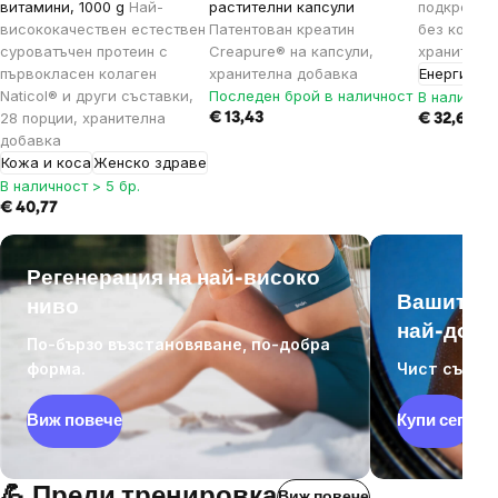
витамини, 1000 g
Най-
растителни капсули
подкрепа 
висококачествен естествен
Патентован креатин
без кофеин
суроватъчен протеин с
Creapure® на капсули,
хранителн
първокласен колаген
хранителна добавка
Енергия
Naticol® и други съставки,
Последен брой в наличност
В наличнос
28 порции, хранителна
€ 13,43
€ 32,61
добавка
Кожа и коса
Женско здраве
В наличност > 5 бр.
€ 40,77
Регенерация на най-високо
Вашите м
ниво
най-добр
По-бързо възстановяване, по-добра
форма.
Чист състав
Виж повече
Купи сега
💪 Преди тренировка
Виж повече