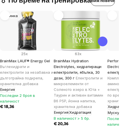
💧 По време на тренировка
Виж повече
новинка
25x
63x
BrainMax LAUF® Energy Gel
BrainMax Hydration
Performan
Въглехидрати и
Electrolytes, хидратиращи
Electrolyte
електролити за незабавна и
електролити, ябълка, 30
електролит
дълготрайна подкрепа,
дози, 300 г
Електролити и
Комплекс о
хранителна добавка
микроелементи от
аминокисе
Енергия
Соленото езеро в Юта +
електроли
Таурин и активен витамин
по време н
Последни 2 броя в
B6 P5P, йонна напитка,
хранителн
наличност
хранителна добавка
Хидратаци
€ 18,36
Енергия
Хидратация
Мускулно 
В наличност > 5 бр.
Последни 
€ 20,36
наличност