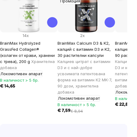
Промоция
14x
2x
BrainMax Hydrolyzed
BrainMax Calcium D3 & K2,
BrainMax C
GrassFed Collagen®
калций с витамин D3 и K2,
калций с в
(колаген от крави, хранени
30 растителни капсули
90 растите
с трева), 200 g
Хранителна
Калциев цитрат с витамин
Калциев ц
добавка
D3 и с най-добре
D3 и най-
Локомотивен апарат
усвоимата патентована
патентова
форма на витамин K2 MK-7,
витамин K2
В наличност > 5 бр.
90 дози, хранителна
добавка къ
€ 14,65
добавка
Локомотив
Локомотивен апарат
В наличнос
В наличност > 5 бр.
€ 22,81
€ 7,59
€
8,94