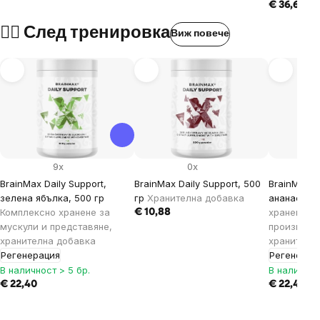
€ 36,69
💆‍♂️ След тренировка
Виж повече
9x
0x
BrainMax Daily Support,
BrainMax Daily Support, 500
BrainMax Da
зелена ябълка, 500 гр
гр
Хранителна добавка
ананас, 50
Комплексно хранене за
хранене за
€ 10,88
мускули и представяне,
производи
хранителна добавка
хранителн
Регенерация
Регенерац
В наличност > 5 бр.
В наличнос
€ 22,40
€ 22,40