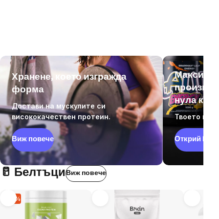
Максима
Хранене, което изгражда
производ
форма
нула ком
Достави на мускулите си
висококачествен протеин.
Твоето гори
Виж повече
Открий LAU
🥛 Белтъци
Виж повече
–15%