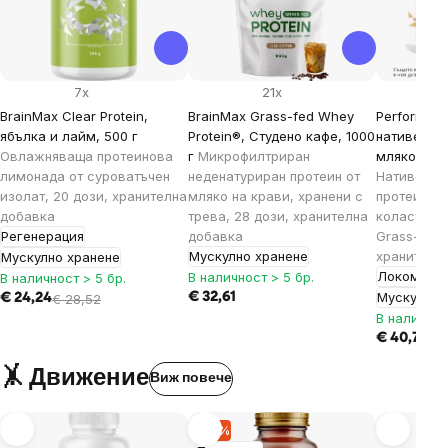
7x
21x
BrainMax Clear Protein,
BrainMax Grass-fed Whey
Performanc
ябълка и лайм, 500 г
Protein®, Студено кафе, 1000
нативен пр
Овлажняваща протеинова
г
Микрофилтриран
мляко, ван
лимонада от суроватъчен
неденатуриран протеин от
Нативен с
изолат, 20 дози, хранителна
мляко на крави, хранени с
протеин с
добавка
трева, 28 дози, хранителна
коластра 
Регенерация
добавка
Grass-fed 
Мускулно хранене
хранителн
Мускулно хранене
Локомотив
В наличност > 5 бр.
В наличност > 5 бр.
Мускулно 
€ 32,61
€ 24,24
€
28,52
В наличнос
€ 40,77
🤸 Движение
Виж повече
–15%