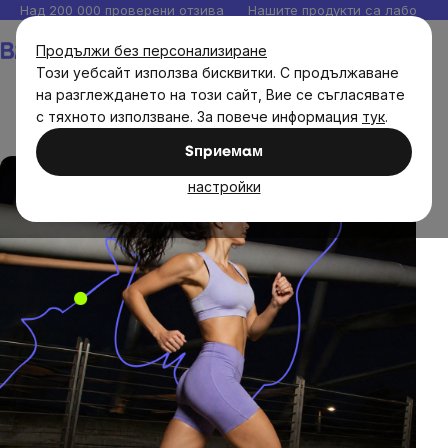
Прескочи
Над 200 000 проверени отзива
Нашите продукти са лаборато
към
Количка
Продължи без персонализиране
съдържанието
Този уебсайт използва бисквитки. С продължаване
на разглеждането на този сайт, Вие се съгласявате
с тяхното използване. За повече информация
тук
.
Чрез спорта към здравето
Sпpиeмaм
настройки