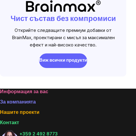
Чист състав без компромиси
Открийте следващите премиум добавки от
BrainMax, проектирани с мисъл за максимален
ефект и най-високо качество.
Виж всички продукти
Footer
Информация за вас
За компанията
Нашите проекти
Контакт
+359 2 492 8773