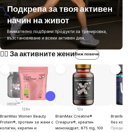
Подкрепа за твоя активен
начин на живот
Внимателно подбрани продукти за тренировка,
възстановяване и всеки активен ден.
🏃‍♀️ За активните жени
Виж повече
129x
12x
BrainMax Women Beauty
BrainMax Creatine®
BrainMax L
Protein®, протеин за жени с
Creapure®, креатин
без кофеин
колаген, кератин и
монохидрат, 875 mg, 100
Преди тре