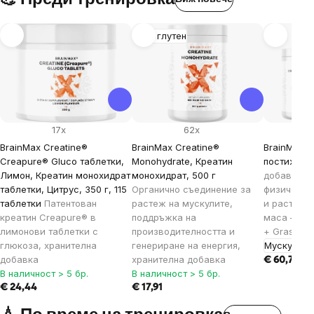
Без глутен
17x
62x
BrainMax Creatine®
BrainMax Creatine®
BrainMax 
Creapure® Gluco таблетки,
Monohydrate, Креатин
постижени
Лимон, Креатин монохидрат
монохидрат, 500 г
добавки з
таблетки, Цитрус, 350 г, 115
Органично съединение за
физическа
таблетки
Патентован
растеж на мускулите,
и растежа
креатин Creapure® в
поддръжка на
маса – Cre
лимонови таблетки с
производителността и
+ Grass-fe
глюкоза, хранителна
генериране на енергия,
Мускулно 
добавка
хранителна добавка
€ 60,76
В наличност > 5 бр.
В наличност > 5 бр.
€ 24,44
€ 17,91