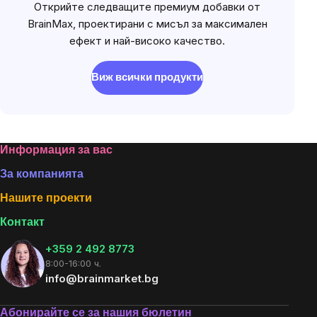
Открийте следващите премиум добавки от
BrainMax, проектирани с мисъл за максимален
ефект и най-високо качество.
Виж всички продукти
Footer
Информация за вас
За компанията
Нашите проекти
Контакт
+359 2 492 8773
8:00-16:00 ч.
info@brainmarket.bg
Абонирайте се за нашия бюлетин