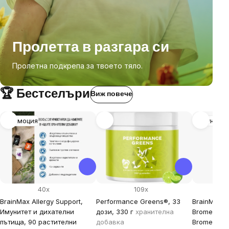
Пролетта в разгара си
Пролетна подкрепа за твоето тяло.
🏆 Бестселъри
Виж повече
Промоция
Имунитет
40x
109x
BrainMax Allergy Support,
Performance Greens®, 33
BrainMax Q
Имунитет и дихателни
дози, 330 г
хранителна
Bromelain,
пътища, 90 растителни
добавка
Bromelain,