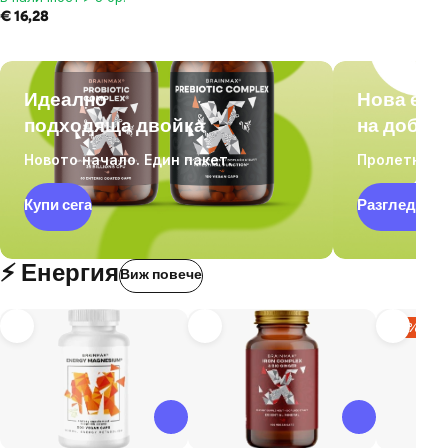
€ 16,28
Идеално
Нова ене
подходяща двойка
на добра
Новото начало. Един пакет.
Пролетна о
Купи сега
Разгледай о
⚡ Енергия
Виж повече
–18%