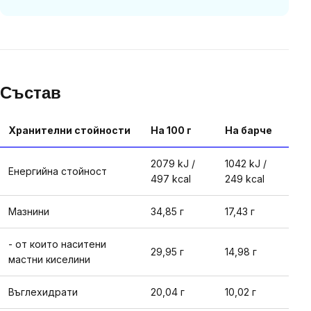
Състав
Хранителни стойности
На 100 г
На барче
2079 kJ /
1042 kJ /
Енергийна стойност
497 kcal
249 kcal
Мазнини
34,85 г
17,43 г
- от които наситени
29,95 г
14,98 г
мастни киселини
Въглехидрати
20,04 г
10,02 г