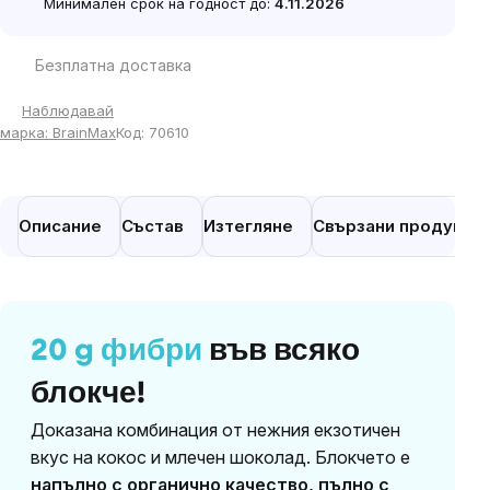
Минимален срок на годност до:
4.11.2026
Безплатна доставка
Наблюдавай
марка:
BrainMax
Код:
70610
Описание
Състав
Изтегляне
Свързани продукти
20 g фибри
във всяко
блокче!
Доказана комбинация от нежния екзотичен
вкус на кокос и млечен шоколад. Блокчето е
напълно с органично качество, пълно с