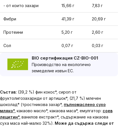
- от които захари
15,66 г
7,83 г
Фибри
41,39 г
20,69 г
Протеини
5,20 г
2,60 г
Сол
0,07 г
0,03 г
BIO сертификация CZ-BIO-001
Производство на екологично
земеделие извън ЕС.
Състав:
(39,2 %) фин кокос*, сироп от
фруктолигозахариди от артишок*, (21,7 %) млечен
шоколад* (тростникова захар*,
пълномаслено сухо
мляко*,
какаово масло*, какаова маса*, емулгатор:
соев
лецитин*,
ванилов екстракт*, съдържание на какаова
суха маса най-малко 32%).
Може да съдържа следи от