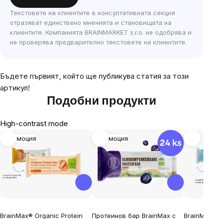
Текстовете на клиентите в консултативната секция
отразяват единствено мненията и становищата на
клиентите. Компанията BRAINMARKET s.r.o. не одобрява и
не проверява предварително текстовете на клиентите.
Бъдете първият, който ще публикува статия за този
артикул!
Подобни продукти
High-contrast mode
Промоция
Промоция
BrainMax® Organic Protein
Протеинов бар BrainMax с
BrainMax P