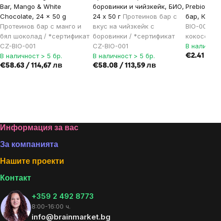
Bar, Mango & White
боровинки и чийзкейк, БИО,
Prebiotic B
Chocolate, 24 x 50 g
24 x 50 г
Протеинов бар с
бар, Кокос
Протеинов бар с манго и
вкус на чийзкейк с
BIO-001 се
бял шоколад / *сертификат
боровинки / *сертификат
кокосова 
CZ-BIO-001
CZ-BIO-001
В наличнос
В наличност > 5 бр.
В наличност > 5 бр.
€2.41 / 4,
€58.63 / 114,67 лв
€58.08 / 113,59 лв
Footer
Информация за вас
За компанията
Нашите проекти
Контакт
+359 2 492 8773
8:00-16:00 ч.
info@brainmarket.bg