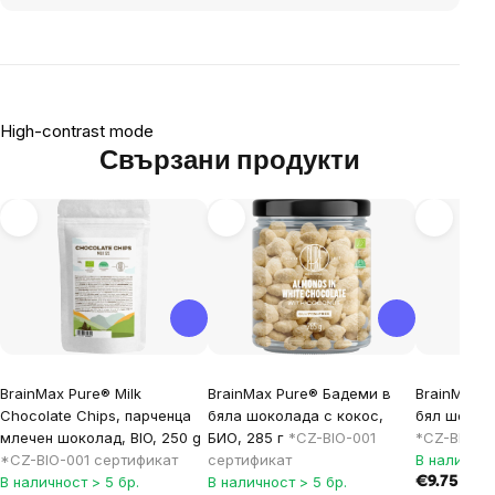
High-contrast mode
Свързани продукти
BrainMax Pure® Milk
BrainMax Pure® Бадеми в
BrainMax Ч
Chocolate Chips, парченца
бяла шоколада с кокос,
бял шокола
млечен шоколад, BIO, 250 g
БИО, 285 г
*CZ-BIO-001
*CZ-BIO-0
*CZ-BIO-001 сертификат
сертификат
В наличнос
В наличност > 5 бр.
В наличност > 5 бр.
€9.75 / 19