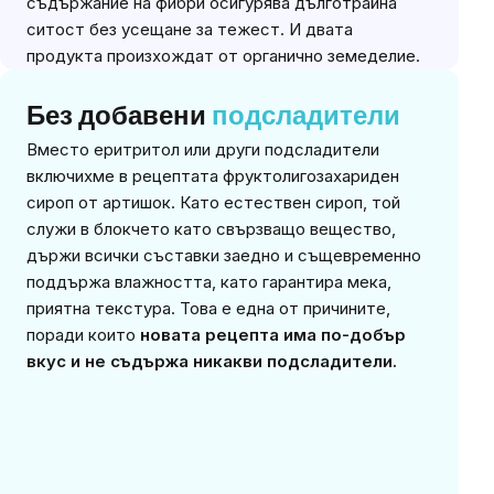
съдържание на фибри осигурява дълготрайна
ситост без усещане за тежест. И двата
продукта произхождат от органично земеделие.
Без добавени
подсладители
Вместо еритритол или други подсладители
включихме в рецептата фруктолигозахариден
сироп от артишок. Като естествен сироп, той
служи в блокчето като свързващо вещество,
държи всички съставки заедно и същевременно
поддържа влажността, като гарантира мека,
приятна текстура. Това е една от причините,
поради които
новата рецепта има по-добър
вкус и не съдържа никакви подсладители.