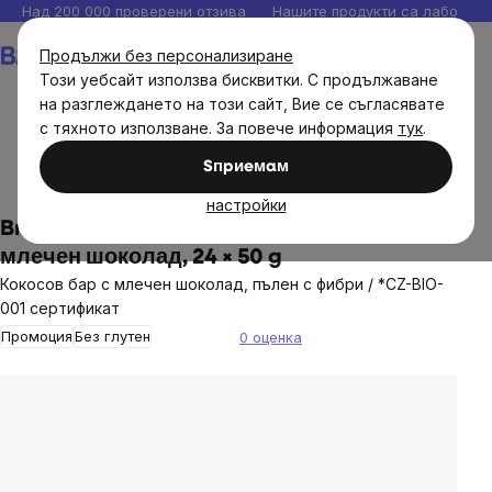
Прескочи
Над 200 000 проверени отзива
Нашите продукти са лаборато
към
Количка
Продължи без персонализиране
съдържанието
Този уебсайт използва бисквитки. С продължаване
на разглеждането на този сайт, Вие се съгласявате
с тяхното използване. За повече информация
тук
.
Хранителни продукти
Сладки и солени закуски
Sпpиeмaм
Пръчици и бисквитки
настройки
BrainMax® Organic Prebiotic Bar, Кокос и
млечен шоколад, 24 × 50 g
Кокосов бар с млечен шоколад, пълен с фибри / *CZ-BIO-
001 сертификат
Промоция
Без глутен
0 оценка