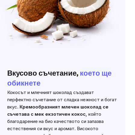
Вкусово съчетание,
което ще
обикнете
Кокосът и млечният шоколад създават
перфектно съчетание от сладка нежност и богат
вкус.
Кремообразният млечен шоколад се
съчетава с мек екзотичен кокос,
който
благодарение на био качеството си запазва
естествения си вкус и аромат. Високото