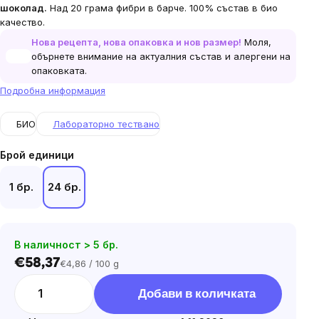
шоколад.
Над 20 грама фибри в барче. 100% състав в био
качество.
Нова рецепта, нова опаковка и нов размер!
Моля,
обърнете внимание на актуалния състав и алергени на
опаковката.
Подробна информация
БИО
Лабораторно тествано
Брой единици
1 бр.
24 бр.
В наличност > 5 бр.
€58,37
€4,86 / 100 g
Цена
за
Добави в количката
мярка: