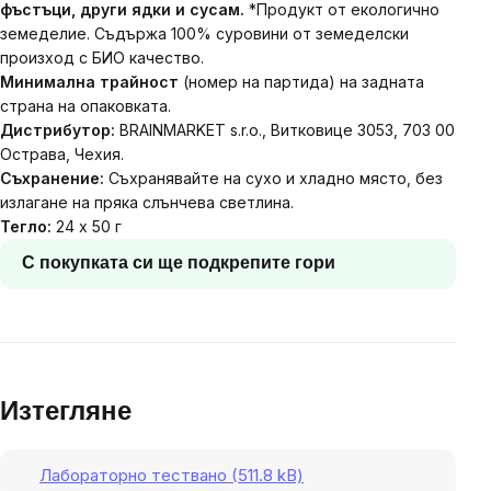
фъстъци, други ядки и сусам.
*Продукт от екологично
земеделие. Съдържа 100% суровини от земеделски
произход с БИО качество.
Минимална трайност
(номер на партида) на задната
страна на опаковката.
Дистрибутор:
BRAINMARKET s.r.o., Витковице 3053, 703 00
Острава, Чехия.
Съхранение:
Съхранявайте на сухо и хладно място, без
излагане на пряка слънчева светлина.
Тегло:
24 x 50 г
С покупката си ще подкрепите гори
Изтегляне
Лабораторно тествано (511.8 kB)