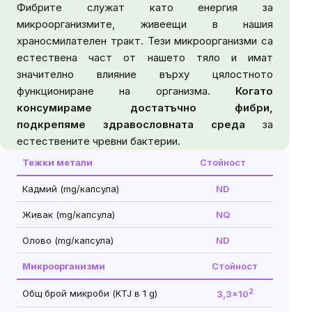
Фибрите служат като енергия за
микроорганизмите, живеещи в нашия
храносмилателен тракт. Тези микроорганизми са
естествена част от нашето тяло и имат
значително влияние върху цялостното
функциониране на организма.
Когато
консумираме достатъчно фибри,
подкрепяме здравословната среда
за
естествените чревни бактерии.
Тежки метали
Стойност
Кадмий (mg/капсула)
ND
Живак (mg/капсула)
NQ
Олово (mg/капсула)
ND
Микроорганизми
Стойност
2
Общ брой микроби (KTJ в 1 g)
3,3x10