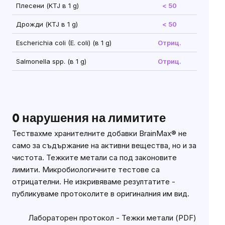
Плесени (KTJ в 1 g)
< 50
Дрожди (KTJ в 1 g)
< 50
Escherichia coli (E. coli) (в 1 g)
Отриц.
Salmonella spp. (в 1 g)
Отриц.
0 нарушения на лимитите
Тествахме хранителните добавки BrainMax® не
само за съдържание на активни вещества, но и за
чистота. Тежките метали са под законовите
лимити. Микробиологичните тестове са
отрицателни. Не изкривяваме резултатите -
публикуваме протоколите в оригиналния им вид.
Лабораторен протокол - Тежки метали (PDF)