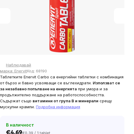
5
stars.
Наблюдавай
марка:
Enervit
Код:
68190
Таблетките Enervit Carbo са енергийни таблетки с комбинация
от бързо и бавно усвояващи се въглехидрати.
Използват се
за незабавно попълване на енергията
при умора и за
продължително поддържане на работоспособността.
Съдържат също
витамини от група В и минерали
срещу
мускулни крампи.
Подробна информация
В наличност
€4,69
€0,39 / 1 tablet