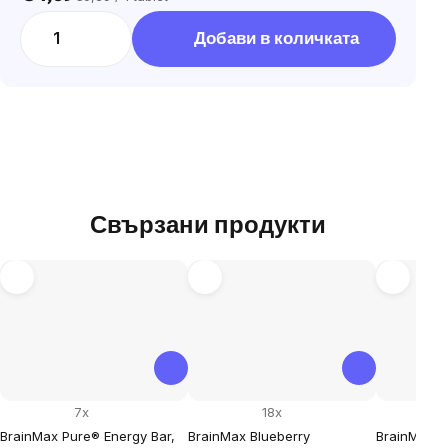
Цена
за
Добави в количката
мярка:
Свързани продукти
7x
18x
BrainMax Pure® Energy Bar,
BrainMax Blueberry
BrainMax® 