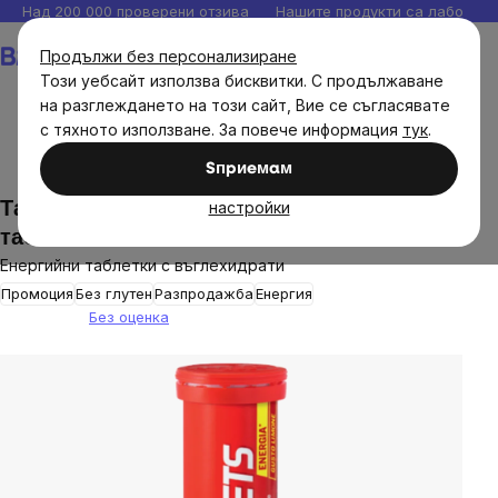
Прескочи
Над 200 000 проверени отзива
Нашите продукти са лаборато
към
Количка
Продължи без персонализиране
съдържанието
Този уебсайт използва бисквитки. С продължаване
на разглеждането на този сайт, Вие се съгласявате
с тяхното използване. За повече информация
тук
.
Диетични добавки
Спортно хранене
Sпpиeмaм
настройки
Таблетки Enervit Carbo, лимон, 12
таблетки
Енергийни таблетки с въглехидрати
Промоция
Без глутен
Разпродажба
Енергия
Без оценка
The
average
product
rating
is
0,0
out
of