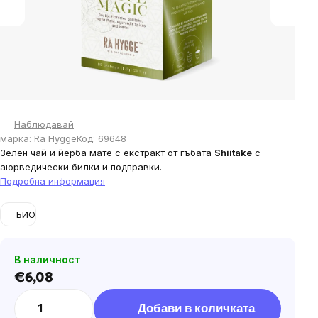
Наблюдавай
марка:
Ra Hygge
Код:
69648
Зелен чай и йерба мате с екстракт от гъбата
Shiitake
с
аюрведически билки и подправки.
Подробна информация
БИО
В наличност
€6,08
Цена
за
Добави в количката
мярка: