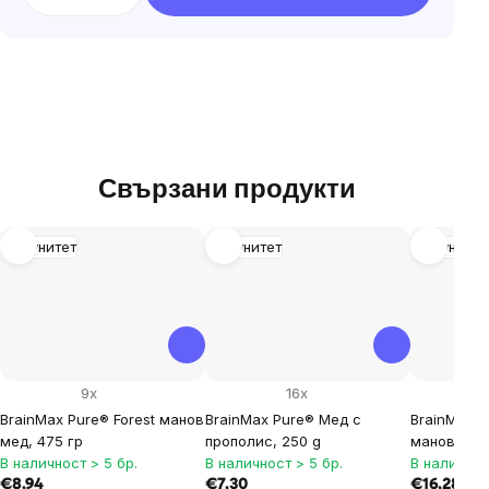
Свързани продукти
Имунитет
Имунитет
Имунитет
9x
16x
BrainMax Pure® Forest манов
BrainMax Pure® Мед с
BrainMax P
мед, 475 гр
прополис, 250 g
манов мед,
В наличност > 5 бр.
В наличност > 5 бр.
В наличнос
€8,94
€7,30
€16,28