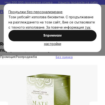
Прескочи
Над 200 000 проверени отзива
Нашите продукти са лаборато
към
Количка
Продължи без персонализиране
съдържанието
Този уебсайт използва бисквитки. С продължаване
на разглеждането на този сайт, Вие се съгласявате
с тяхното използване. За повече информация
тук
.
Хранителни продукти
Йерба Мате
Sпpиeмaм
настройки
Ra Hygge Йерба Мате Магия с Шийтаке,
порционно, БИО, 16 бр.
Промоция
Разпродажба
Без оценка
The
average
product
rating
is
0,0
out
of
5
stars.