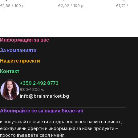
Цена
Цена
Цена
€1,88 / 100 g
€2,92 / 100 g
€1,71 / 100 
за
за
за
мярка:
мярка:
мярка:
Footer
Информация за вас
За компанията
Нашите проекти
Контакт
+359 2 492 8773
8:00-16:00 ч.
info@brainmarket.bg
Абонирайте се за нашия бюлетин
и получавайте съвети за здравословен начин на живот,
ексклузивни оферти и информация за нови продукти –
просто въведете своя имейл.