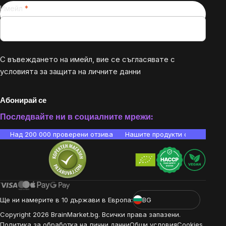
Имейл
С въвеждането на имейл, вие се съгласявате с
условията за защита на личните данни
Абонирай се
Последвайте ни в социалните мрежи:
Над 200 000 проверени отзива
Нашите продукти са лаборато
Ще ни намерите в 10 държави в Европа:
BG
Copyright
2026
BrainMarket.bg. Всички права запазени.
Политика за обработка на лични данни
Общи условия
Cookies