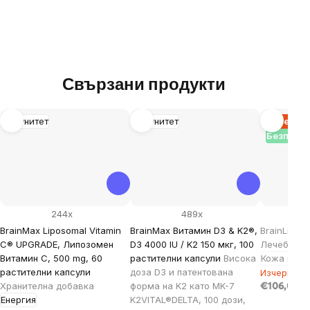
Свързани продукти
Имунитет
Имунитет
Изчерпа
Безплатн
244x
489x
BrainMax Liposomal Vitamin
BrainMax Витамин D3 & K2®,
BrainLight 
C® UPGRADE, Липозомен
D3 4000 IU / K2 150 мкг, 100
Лечебна L
Витамин C, 500 mg, 60
растителни капсули
Висока
Кожа и ко
растителни капсули
доза D3 и патентована
Изчерпан
Хранителна добавка
форма на K2 като MK-7
€106,06
Енергия
K2VITAL®DELTA, 100 дози,