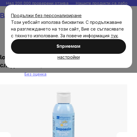
Прескочи
Над 200 000 проверени отзива
Нашите продукти са лаборато
към
Количка
Продължи без персонализиране
съдържанието
Този уебсайт използва бисквитки. С продължаване
на разглеждането на този сайт, Вие се съгласявате
с тяхното използване. За повече информация
тук
.
Естествена козметика
Sпpиeмaм
настройки
laSaponarie - Успокояващ лосион за тяло
след тен БИО, 150 мл
Без оценка
The
average
product
rating
is
0,0
out
of
5
stars.