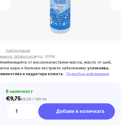
Наблюдавай
марка:
laSaponaria
Код:
39198
Комбинацията от висококачествени масла, масло от ший,
алое вера и билкови екстракти забележимо
успокоява,
омекотява и хидратира кожата.
Подробна информация
В наличност
€9,75
€6,50 / 100 ml
Цена
за
Добави в количката
мярка: