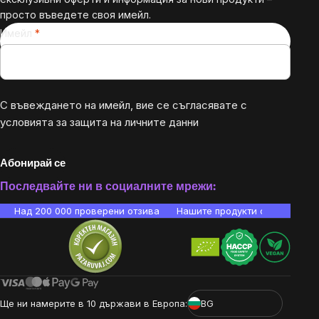
просто въведете своя имейл.
Имейл
С въвеждането на имейл, вие се съгласявате с
условията за защита на личните данни
Абонирай се
Последвайте ни в социалните мрежи:
Над 200 000 проверени отзива
Нашите продукти са лаборато
Ще ни намерите в 10 държави в Европа:
BG