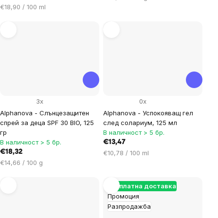
Цена
за
€18,90 / 100 ml
за
мярка:
мярка:
3x
0x
Alphanova - Слънцезащитен
Alphanova - Успокояващ гел
спрей за деца SPF 30 BIO, 125
след солариум, 125 мл
гр
В наличност > 5 бр.
В наличност > 5 бр.
€13,47
€18,32
Цена
€10,78 / 100 ml
Цена
за
€14,66 / 100 g
за
мярка:
мярка:
Безплатна доставка
Промоция
Разпродажба