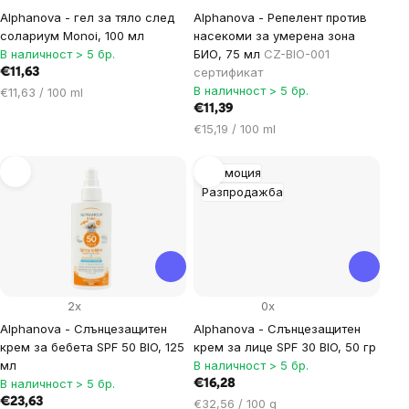
Alphanova - гел за тяло след
Alphanova - Репелент против
солариум Monoi, 100 мл
насекоми за умерена зона
В наличност > 5 бр.
БИО, 75 мл
CZ-BIO-001
сертификат
€11,63
В наличност > 5 бр.
Цена
€11,63 / 100 ml
за
€11,39
мярка:
Цена
€15,19 / 100 ml
за
мярка:
Промоция
Разпродажба
2x
0x
Alphanova - Слънцезащитен
Alphanova - Слънцезащитен
крем за бебета SPF 50 BIO, 125
крем за лице SPF 30 BIO, 50 гр
мл
В наличност > 5 бр.
В наличност > 5 бр.
€16,28
€23,63
Цена
€32,56 / 100 g