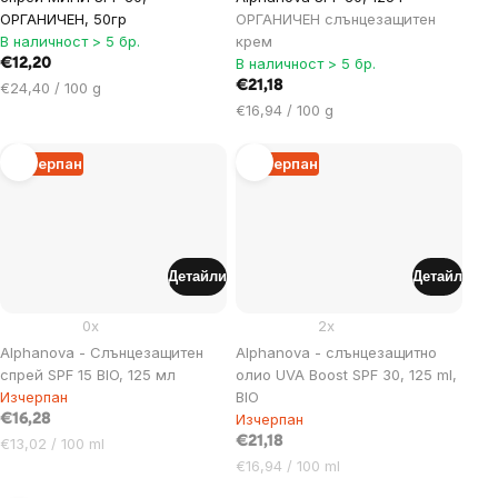
ОРГАНИЧЕН, 50гр
ОРГАНИЧЕН слънцезащитен
В наличност > 5 бр.
крем
В наличност > 5 бр.
€12,20
Цена
€21,18
€24,40 / 100 g
за
Цена
€16,94 / 100 g
мярка:
за
мярка:
Изчерпан
Изчерпан
Детайли
Детайл
0x
2x
Alphanova - Слънцезащитен
Alphanova - слънцезащитно
спрей SPF 15 BIO, 125 мл
олио UVA Boost SPF 30, 125 ml,
Изчерпан
BIO
Изчерпан
€16,28
Цена
€21,18
€13,02 / 100 ml
за
Цена
€16,94 / 100 ml
мярка:
за