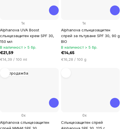
1x
1x
Alphanova UVA Boost
Alphanova слънцезащитен
слънцезащитен крем SPF 30,
спрей за пътуване SPF 30, 90 g
150 мл
BIO
В наличност > 5 бр.
В наличност > 5 бр.
€21,59
€14,65
Цена
Цена
€14,39 / 100 ml
€16,28 / 100 g
за
за
мярка:
мярка:
Разпродажба
0x
0x
Alphanova слънцезащитен
Слънцезащитен спрей
спрей МИНИ SPF 30,
Alphanova SPF 30, 125 г