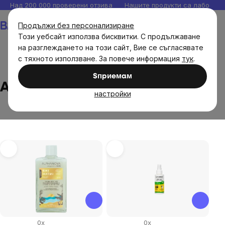
Прескочи
Над 200 000 проверени отзива
Нашите продукти са лаборато
към
Количка
Продължи без персонализиране
съдържанието
Този уебсайт използва бисквитки. С продължаване
на разглеждането на този сайт, Вие се съгласявате
с тяхното използване. За повече информация
тук
.
Brands
Alphanova
Sпpиeмaм
Alphanova
настройки
List
of
products
0x
0x