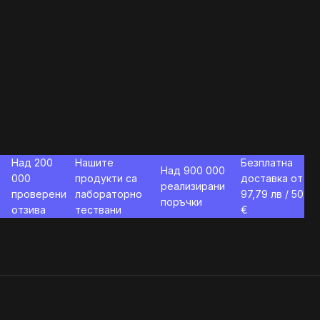
Над 200
Нашите
Безплатна
Над 900 000
000
продукти са
доставка от
реализирани
проверени
лабораторно
97,79
лв / 50
поръчки
отзива
тествани
€