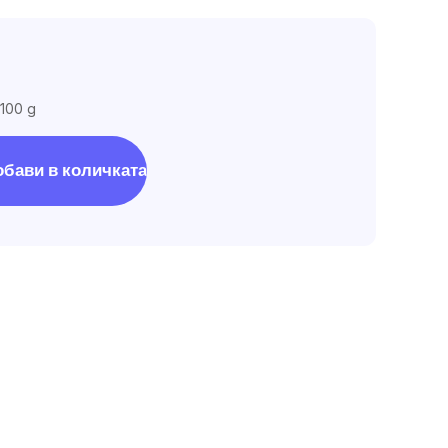
 100 g
обави в количката