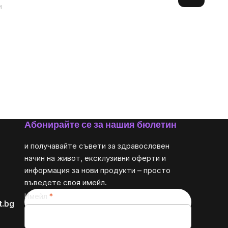
и
Абонирайте се за нашия бюлетин
и получавайте съвети за здравословен
начин на живот, ексклузивни оферти и
информация за нови продукти – просто
въведете своя имейл.
Имейл
t.bg