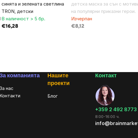
синята и зелената светлина
детска маска за сън с мотив
а
TRON, детски
на популярни приказни герои.
0
В наличност > 5 бр.
Изчерпан
€16,28
€8,12
За компанията
Нашите
Контакт
проекти
За нас
Контакти
Блог
+359 2 492 8773
8:00-16:00 ч.
info@brainmarke