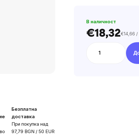
of
5
В наличност
stars.
€18,32
€14,66 /
Цена
за
мярка:
Д
Безплатна
ме
доставка
При покупка над
во
97,79 BGN / 50 EUR