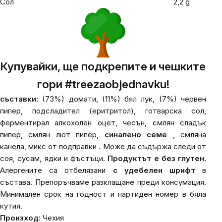
Сол
2,2 g
Купувайки, ще подкрепите и чешките
гори #treezaobjednavku!
съставки:
(73%) домати, (11%) бял лук, (7%) червен
пипер, подсладител (еритритол), готварска сол,
ферментирал алкохолен оцет, чесън, смлян сладък
пипер, смлян лют пипер,
синапено семе
, смляна
канела, микс от подправки . Може да съдържа следи от
соя, сусам, ядки и фъстъци.
Продуктът е без глутен.
Алергените са отбелязани
с удебелен шрифт
в
състава. Препоръчваме разклащане преди консумация.
Минимален срок на годност и партиден номер в бяла
кутия.
Произход:
Чехия