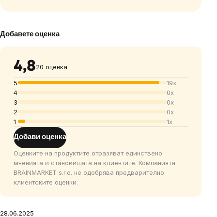
Добавете оценка
4,8
20 оценка
5
19x
4
0x
3
0x
2
0x
1
1x
Добави оценка
Оценките на продуктите отразяват единствено
мненията и становищата на клиентите. Компанията
BRAINMARKET s.r.o. не одобрява предварително
клиентските оценки.
28.06.2025