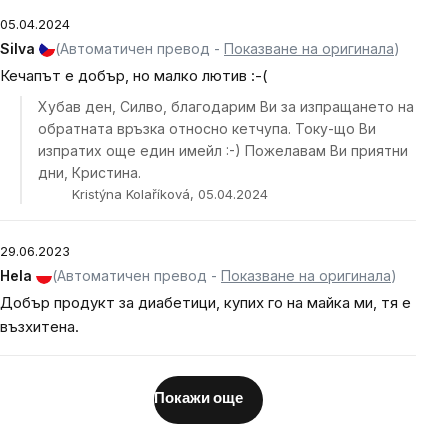
05.04.2024
Silva
(Автоматичен превод -
Показване на оригинала
)
Кечапът е добър, но малко лютив :-(
Хубав ден, Силво, благодарим Ви за изпращането на
обратната връзка относно кетчупа. Току-що Ви
изпратих още един имейл :-) Пожелавам Ви приятни
дни, Кристина.
Kristýna Kolaříková, 05.04.2024
29.06.2023
Hela
(Автоматичен превод -
Показване на оригинала
)
Добър продукт за диабетици, купих го на майка ми, тя е
възхитена.
Покажи още