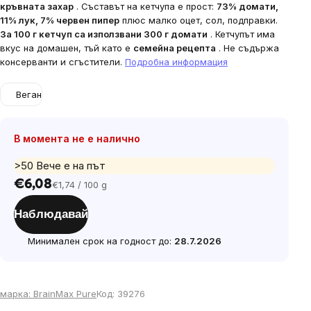
кръвната захар
. Съставът на кетчупа е прост:
73% домати,
11% лук, 7% червен пипер
плюс малко оцет, сол, подправки.
За 100 г кетчуп са използвани 300 г домати
. Кетчупът има
вкус на домашен, тъй като е
семейна рецепта
. Не съдържа
консерванти и сгъстители.
Подробна информация
Веган
В момента не е налично
>50 Вече е на път
€6,08
€1,74 / 100 g
Цена
за
Наблюдавай
мярка:
Минимален срок на годност до:
28.7.2026
марка:
BrainMax Pure
Код:
39276