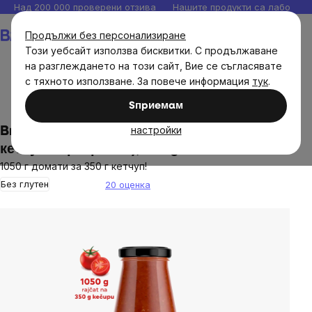
Прескочи
Над 200 000 проверени отзива
Нашите продукти са лаборато
към
Количка
Продължи без персонализиране
съдържанието
Този уебсайт използва бисквитки. С продължаване
на разглеждането на този сайт, Вие се съгласявате
с тяхното използване. За повече информация
тук
.
Brainmax
BrainPure
Сосове и песто
Sпpиeмaм
настройки
BrainMax Pure® Ketchup - ZERO (сладък
кетчуп с еритритол), 350 g
1050 г домати за 350 г кетчуп!
Без глутен
20 оценка