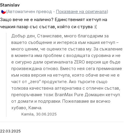
Stanislav
(Автоматичен превод -
Показване на оригинала
)
Защо вече не е налично? Единственият кетчуп на
чешкия пазар със състав, който си струва :(
Добър ден, Станиславе, много благодарим за
вашето съобщение и интереса към нашия кетчуп –
много ценим, че оценихте състава му. За съжаление
в момента има проблем с входящата суровина и не
е сигурно дали оригиналната ZERO версия ще бъде
произвеждана отново. Вместо нея сега преминахме
към нова версия на кетчупа, която обаче вече не е
част от „zero“ продуктите. Ако търсите също
толкова качествена алтернатива с отличен състав,
препоръчваме този: BrainMax Pure Домашен кетчуп
от домати и подправки. Пожелаваме ви всичко
хубаво, Камча.
Kamila, 30.06.2025
22.03.2025