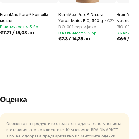
BrainMax Pure® Bombilla,
BrainMax Pure® Natural
BrainMax 
метал
Yerba Mate, BIO, 500 g
*CZ-
масло БИО
В наличност > 5 бр.
BIO-001 сертификат
BIO-001 се
В наличност > 5 бр.
В наличнос
€7.71 / 15,08 лв
€7.3 / 14,28 лв
€6.9 / 13,
Оценка
Оценките на продуктите отразяват единствено мненията
и становищата на клиентите. Компанията BRAINMARKET
s.r.o. не одобрява предварително клиентските оценки.