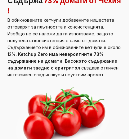
Съдържа
73% домати от Чехия
!
В обикновените кетчупи добавените нишестета
отговарят за плътността и консистенцията.
Изобщо не се наложи да ги използваме, защото
получената консистенция е само от домати.
Съдържанието им в обикновените кетчупи е около
12%.
Ketchup Zero
има невероятните 73%
съдържание на домати!
Високото съдържание
на
домати заедно с еритритол
създава отличен
интензивен сладък вкус и неустоим аромат.