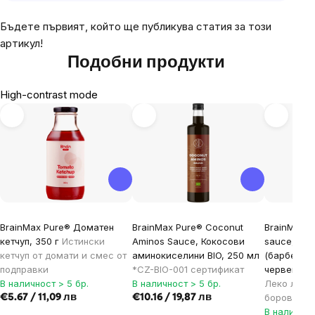
Бъдете първият, който ще публикува статия за този
артикул!
Подобни продукти
High-contrast mode
BrainMax Pure® Доматен
BrainMax Pure® Coconut
BrainMax P
кетчуп, 350 г
Истински
Aminos Sauce, Кокосови
sauce, Plu
кетчуп от домати и смес от
аминокиселини BIO, 250 мл
(барбекю с
подправки
*CZ-BIO-001 сертификат
червени бо
В наличност > 5 бр.
В наличност > 5 бр.
Леко лют 
боровинки
€5.67 / 11,09 лв
€10.16 / 19,87 лв
В наличнос