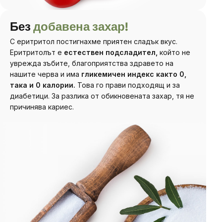
Без
добавена захар!
С еритритол постигнахме приятен сладък вкус.
Еритритолът е
естествен подсладител,
който
не
уврежда зъбите, благоприятства здравето на
нашите черва и има
гликемичен индекс както 0,
така и 0 калории.
Това го прави подходящ и за
диабетици.
За разлика от обикновената захар, тя не
причинява кариес.