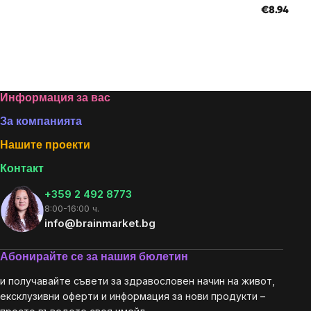
€8.94 / 17
Footer
Информация за вас
За компанията
Нашите проекти
Контакт
+359 2 492 8773
8:00-16:00 ч.
info@brainmarket.bg
Абонирайте се за нашия бюлетин
и получавайте съвети за здравословен начин на живот,
ексклузивни оферти и информация за нови продукти –