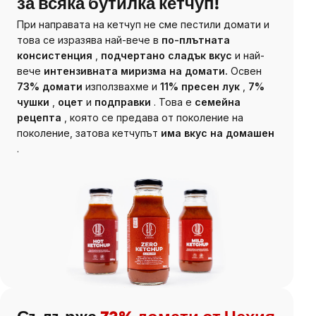
за всяка бутилка кетчуп!
При направата на
кетчуп
не сме пестили домати и
това се изразява най-вече в
по-плътната
консистенция
,
подчертано сладък вкус
и най-
вече
интензивната миризма на домати.
Освен
73% домати
използвахме и
11% пресен лук
,
7%
чушки
,
оцет
и
подправки
. Това е
семейна
рецепта
, която се предава от поколение на
поколение, затова кетчупът
има вкус на домашен
.