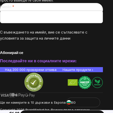
просто въведете своя имейл.
Имейл
С въвеждането на имейл, вие се съгласявате с
условията за защита на личните данни
Абонирай се
Последвайте ни в социалните мрежи:
Над 200 000 проверени отзива
Нашите продукти са лаборато
Ще ни намерите в 10 държави в Европа:
BG
Copyright
2026
BrainMarket.bg. Всички права запазени.