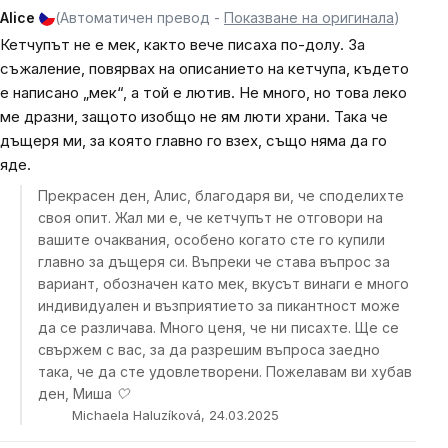
Alice
(Автоматичен превод -
Показване на оригинала
)
Кетчупът не е мек, както вече писаха по-долу. За
съжаление, повярвах на описанието на кетчупа, където
е написано „мек“, а той е лютив. Не много, но това леко
ме дразни, защото изобщо не ям люти храни. Така че
дъщеря ми, за която главно го взех, също няма да го
яде.
Прекрасен ден, Алис, благодаря ви, че споделихте
своя опит. Жал ми е, че кетчупът не отговори на
вашите очаквания, особено когато сте го купили
главно за дъщеря си. Въпреки че става въпрос за
вариант, обозначен като мек, вкусът винаги е много
индивидуален и възприятието за пикантност може
да се различава. Много ценя, че ни писахте. Ще се
свържем с вас, за да разрешим въпроса заедно
така, че да сте удовлетворени. Пожелавам ви хубав
ден, Миша 🤍
Michaela Haluzíková, 24.03.2025