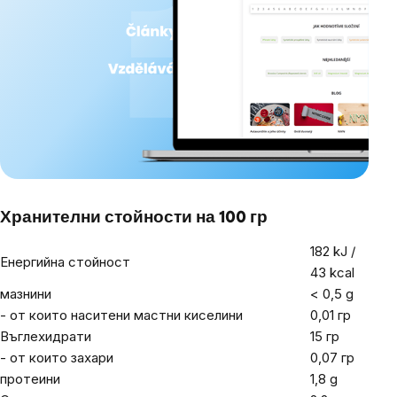
Хранителни стойности на 100 гр
182 kJ /
Енергийна стойност
43 kcal
мазнини
< 0,5 g
- от които наситени мастни киселини
0,01 гр
Въглехидрати
15 гр
- от които захари
0,07 гр
протеини
1,8
g