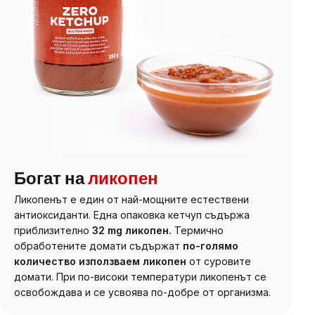
Богат на
ликопен
Ликопенът е един от най-мощните естествени
антиоксиданти. Една опаковка кетчуп съдържа
приблизително
32 mg ликопен.
Термично
обработените домати съдържат
по-голямо
количество използваем ликопен
от суровите
домати. При по-високи температури ликопенът се
освобождава и се усвоява по-добре от организма.