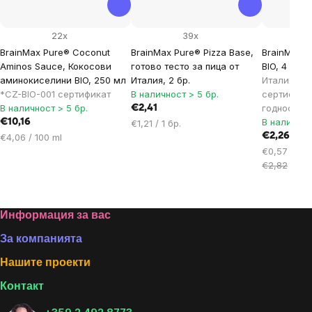
22x
39x
BrainMax Pure® Coconut
BrainMax Pure® Pizza Base,
BrainMax P
Aminos Sauce, Кокосови
готово тесто за пица от
BIO, 4 бр.
Б
аминокиселини BIO, 250 мл
Италия, 2 бр.
Италия,*IT
*CZ-BIO-001 сертификат
В наличност > 5 бр.
сертификат
В наличност > 5 бр.
годност: 2
€2,41
В наличнос
€10,16
Цена
€1,21 / 1 бр.
Цена
за
€2,26
€4,06 / 100 ml
за
мярка:
Цена
€0,57 / 1 бр
мярка:
за
€2,82
мярка:
Footer
Информация за вас
За компанията
Нашите проекти
Контакт