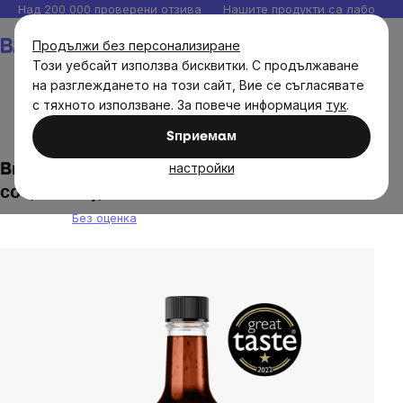
Прескочи
Над 200 000 проверени отзива
Нашите продукти са лаборато
към
Количка
Продължи без персонализиране
съдържанието
Този уебсайт използва бисквитки. С продължаване
на разглеждането на този сайт, Вие се съгласявате
с тяхното използване. За повече информация
тук
.
Brainmax
BrainPure
Сосове и песто
Sпpиeмaм
настройки
BrainMax Pure® Chilli sauce, Plum (чили
сос, слива), 200 мл
Без оценка
The
average
product
rating
is
0,0
out
of
5
stars.