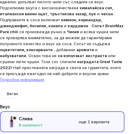
идеално допълват лютото чили със сладкия си вкус.
Подсилихме вкуса с висококачествена
хималайска сол,
италиански винен оцет,
тръстикова захар,
лук
и
чесън
.
Подправките в соса включват
кимион, кориандър,
джинджифил, босилек, канела
и
кардамон
.
Сосът BrainMax
Pure chili
се произвежда ръчно в
Чехия
и всяка чушка чили
се проверява внимателно, за да можем да гарантираме
полученото качество и вкус на соса.
Сосът не съдържа
оцветители, консерванти
, добавени
аромати
и
набухватели.
Освен това не
се използват
екстракти
или
сушени люти чушки.
Този сос спечели
наградата Great Taste
2022!
Най-престижната награда в света на гурметата, която
се присъжда ежегодно на най-добрите и вкусни храни.
Подробна информация
Веган
Вкус
Слива
още 2 варианта
В наличност