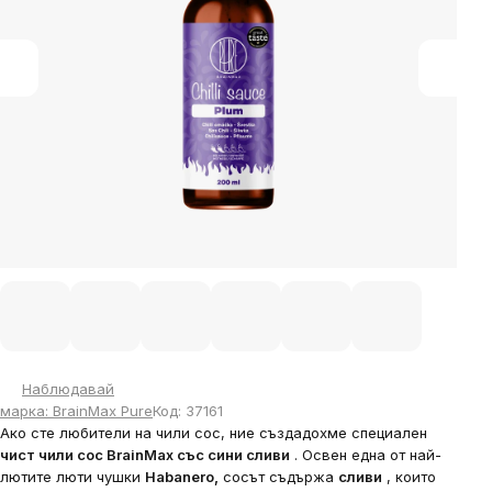
Наблюдавай
марка:
BrainMax Pure
Код:
37161
Ако сте любители на чили сос, ние създадохме специален
чист чили сос BrainMax със сини сливи
. Освен една от най-
лютите люти чушки
Habanero,
сосът съдържа
сливи
, които