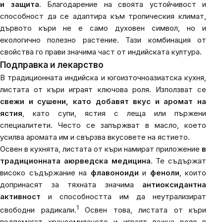
и защита
. Благодарение на своята устойчивост и
способност да се адаптира към тропическия климат,
дървото къри не е само духовен символ, но и
екологично полезно растение. Тази комбинация от
свойства го прави значима част от индийската култура.
Подправка и лекарство
В традиционната индийска и югоизточноазиатска кухня,
листата от къри играят ключова роля. Използват се
свежи и сушени, като добавят вкус и аромат на
ястия
, като супи, ястия с леща или пържени
специалитети. Често се запържват в масло, което
усилва аромата им и свързва вкусовете на ястието.
Освен в кухнята, листата от къри намират приложение
в
традиционната аюрведска медицина
. Те съдържат
високо съдържание на
флавоноиди
и
феноли
, които
допринасят за тяхната значима
антиоксидантна
активност
и способността им да неутрализират
1
свободни радикали.
Освен това, листата от къри
подпомагат храносмилането и играят важна роля в