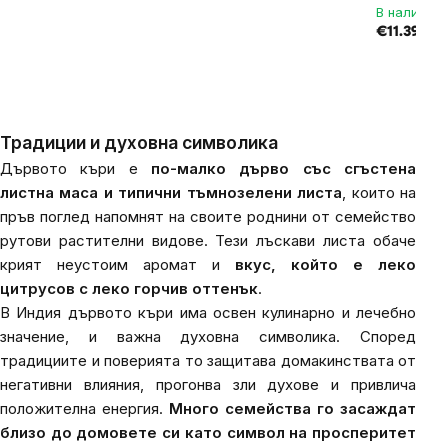
В наличнос
€11.39 / 2
Традиции и духовна символика
Дървото къри е
по-малко дърво със сгъстена
листна маса и типични тъмнозелени листа
, които на
пръв поглед напомнят на своите роднини от семейство
рутови растителни видове. Тези лъскави листа обаче
крият неустоим аромат и
вкус, който е леко
цитрусов с леко горчив оттенък
.
В Индия дървото къри има освен кулинарно и лечебно
значение, и важна духовна символика. Според
традициите и поверията то защитава домакинствата от
негативни влияния, прогонва зли духове и привлича
положителна енергия.
Много семейства го засаждат
близо до домовете си като символ на просперитет