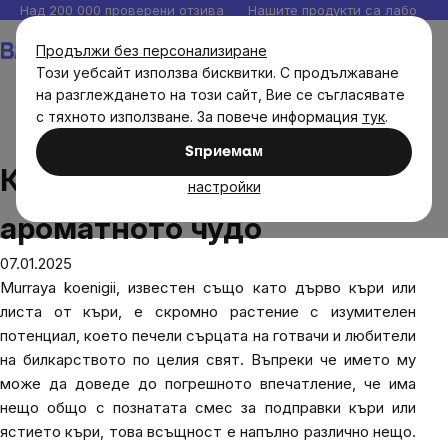
Прескочи
Над 200 000 проверени отзива
Нашите продукти са лаборато
към
Количка
Продължи без персонализиране
съдържанието
Този уебсайт използва бисквитки. С продължаване
на разглеждането на този сайт, Вие се съгласявате
с тяхното използване. За повече информация
тук
.
Блог
Кари стром: История на ароматното чудо
Sпpиeмaм
Кари стром: История на
настройки
ароматното чудо
07.01.2025
Murraya koenigii
, известен също като дърво къри или
листа от къри, е скромно растение с изумителен
потенциал, което печели сърцата на готвачи и любители
на билкарството по целия свят. Въпреки че името му
може да доведе до погрешното впечатление, че има
нещо общо с познатата смес за подправки къри или
ястието къри, това всъщност е напълно различно нещо.