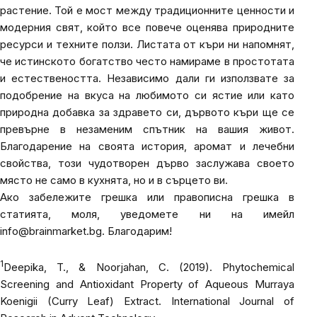
растение. Той е мост между традиционните ценности и
модерния свят, който все повече оценява природните
ресурси и техните ползи. Листата от къри ни напомнят,
че истинското богатство често намираме в простотата
и естествеността. Независимо дали ги използвате за
подобрение на вкуса на любимото си ястие или като
природна добавка за здравето си, дървото къри ще се
превърне в незаменим спътник на вашия живот.
Благодарение на своята история, аромат и лечебни
свойства, този чудотворен дърво заслужава своето
място не само в кухнята, но и в сърцето ви.
Ако забележите грешка или правописна грешка в
статията, моля, уведомете ни на имейл
info@brainmarket.bg
. Благодарим!
1
Deepika, T., & Noorjahan, C. (2019). Phytochemical
Screening and Antioxidant Property of Aqueous Murraya
Koenigii (Curry Leaf) Extract.
International Journal of