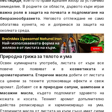
пестициди
, което го прави идеален избор за устойчиво
земеделие. В родните си области, дървото къри играе
важна роля в защита на почвата и подпомагане на
биоразнообразието
. Неговото отглеждане не само
обогатява кухнята, но и допринася за защита на
околната среда.
Природна грижа за тялото и ума
Освен кулинарната употреба, листата от къри все
повече се появяват и в
козметиката
и
ароматерапията
.
Етерични масла
добити от листата
са ценени за техните успокояващи ефекти и свеж
аромат. Добавят се
в природни сапуни, шампоани и
масажни масла
, където подпомагат здравето на
кожата и косата. Техният аромат допълнително
действа релаксиращо и хармонизиращо на ума.
Етеричните масла от листата на къри също имат силни