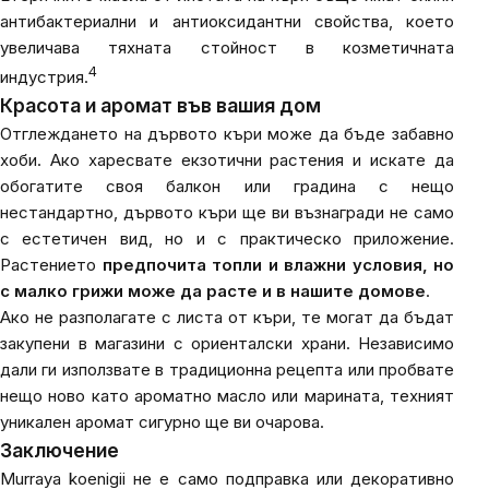
антибактериални и антиоксидантни свойства, което
увеличава тяхната стойност в козметичната
4
индустрия.
Красота и аромат във вашия дом
Отглеждането на дървото къри може да бъде забавно
хоби. Ако харесвате екзотични растения и искате да
обогатите своя балкон или градина с нещо
нестандартно, дървото къри ще ви възнагради не само
с естетичен вид, но и с практическо приложение.
Растението
предпочита топли и влажни условия, но
с малко грижи може да расте и в нашите домове
.
Ако не разполагате с листа от къри, те могат да бъдат
закупени в магазини с ориенталски храни. Независимо
дали ги използвате в традиционна рецепта или пробвате
нещо ново като ароматно масло или марината, техният
уникален аромат сигурно ще ви очарова.
Заключение
Murraya koenigii не е само подправка или декоративно