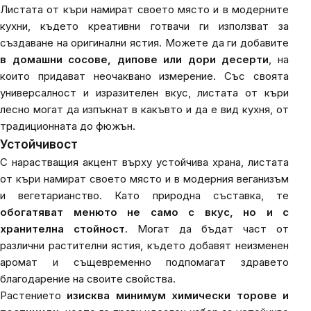
Листата от къри намират своето място и в модерните
кухни, където креативни готвачи ги използват за
създаване на оригинални ястия. Можете да ги добавите
в домашни сосове, дипове или дори десерти
, на
които придават неочаквано измерение. Със своята
универсалност и изразителен вкус, листата от къри
лесно могат да изпъкнат в какъвто и да е вид кухня, от
традиционната до фюжън.
Устойчивост
С нарастващия акцент върху устойчива храна, листата
от къри намират своето място и в модерния веганизъм
и вегетарианство. Като природна съставка, те
обогатяват менюто не само с вкус, но и с
хранителна стойност
. Могат да бъдат част от
различни растителни ястия, където добавят неизменен
аромат и същевременно подпомагат здравето
благодарение на своите свойства.
Растението
изисква минимум химически торове и