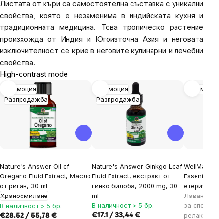
Листата от къри са самостоятелна съставка с уникални
свойства, която е незаменима в индийската кухня и
традиционната медицина. Това тропическо растение
произхожда от Индия и Югоизточна Азия и неговата
изключителност се крие в неговите кулинарни и лечебни
свойства.
High-contrast mode
Промоция
Промоция
Промоци
Разпродажба
Разпродажба
Nature's Answer Oil of
Nature's Answer Ginkgo Leaf
WellMax® 
Oregano Fluid Extract, Масло
Fluid Extract, екстракт от
Essential O
от риган, 30 ml
гинко билоба, 2000 mg, 30
етерично м
Храносмилане
ml
Лавандула
В наличност > 5 бр.
за спокоен
В наличност > 5 бр.
релаксаци
€17.1 / 33,44 €
€28.52 / 55,78 €