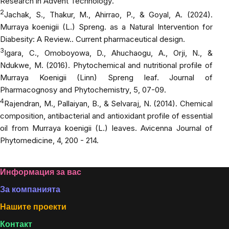
Research in Advent Technology
.
2
Jachak, S., Thakur, M., Ahirrao, P., & Goyal, A. (2024).
Murraya koenigii (L.) Spreng. as a Natural Intervention for
Diabesity: A Review..
Current pharmaceutical design
.
3
Igara, C., Omoboyowa, D., Ahuchaogu, A., Orji, N., &
Ndukwe, M. (2016). Phytochemical and nutritional profile of
Murraya Koenigii (Linn) Spreng leaf.
Journal of
Pharmacognosy and Phytochemistry
, 5, 07-09.
4
Rajendran, M., Pallaiyan, B., & Selvaraj, N. (2014). Chemical
composition, antibacterial and antioxidant profile of essential
oil from Murraya koenigii (L.) leaves.
Avicenna Journal of
Phytomedicine
, 4, 200 - 214.
Footer
Информация за вас
За компанията
Нашите проекти
Контакт