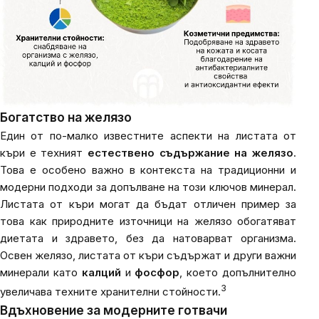
Богатство на желязо
Един от по-малко известните аспекти на листата от
къри е техният
естествено съдържание на желязо
.
Това е особено важно в контекста на традиционни и
модерни подходи за допълване на този ключов минерал.
Листата от къри могат да бъдат отличен пример за
това как природните източници на желязо обогатяват
диетата и здравето, без да натоварват организма.
Освен желязо, листата от къри съдържат и други важни
минерали като
калций
и
фосфор
, което допълнително
3
увеличава техните хранителни стойности.
Вдъхновение за модерните готвачи