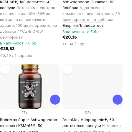
KSM-66®, 100 растителни
Ashwagandha Gummies, 60
капсули
Патентован екстракт
бонбона
Адаптогенен
от ашваганда KSM-66® за
комплекс с вкус на касис, 30
подкрепа на психичното
дози, хранителна добавка
здраве, 100 дози, хранителна
Енергия
Плодовитост
добавка / *CZ-BIO-001
В наличност > 5 бр.
сертификат
€20,36
В наличност > 5 бр.
Цена
€0,34 / 1 бр.
€28,52
за
Цена
€0,29 / 1 capsule
мярка:
за
мярка:
17x
113x
BrainMax Super Ashwagandha
BrainMax Adaptogenic®, 60
екстракт KSM-66®, 50
растителни капсули
Комплекс
растителни капсули
от адаптогенни билки за