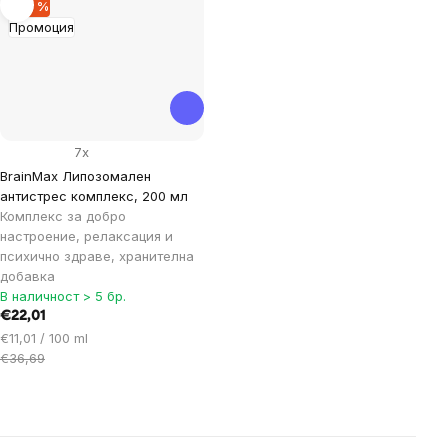
–40 %
Промоция
7x
BrainMax Липозомален
антистрес комплекс, 200 мл
Комплекс за добро
настроение, релаксация и
психично здраве, хранителна
добавка
В наличност > 5 бр.
€22,01
Цена
€11,01 / 100 ml
за
€36,69
мярка:
Listing