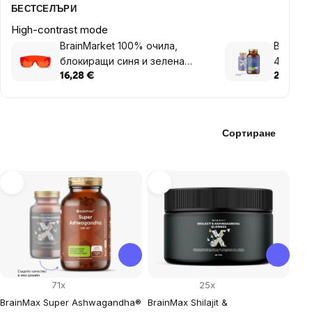
БЕСТСЕЛЪРИ
High-contrast mode
BrainMarket 100% очила,
BrainMa
блокиращи синя и зелена
4000 IU 
светлина, TRON
растите
16,28 €
28,52 €
Сортиране
List
of
products
71x
25x
BrainMax Super Ashwagandha®
BrainMax Shilajit &