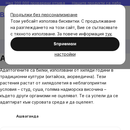
Прескочи
Над 200 000 проверени отзива
Нашите продукти са лаборато
към
Количка
Продължи без персонализиране
съдържанието
Този уебсайт използва бисквитки. С продължаване
на разглеждането на този сайт, Вие се съгласявате
с тяхното използване. За повече информация
тук
.
Brainmax
Brainmax хранителни добавки
Sпpиeмaм
Адаптогени
настройки
Адаптогени BrainMax
Адаптогените са билки, използвани от хиляди години в
традиционни култури (китайска, аюрведична). Тези
растения растат от хилядолетия в неблагоприятни
условия – студ, суша, голяма надморска височина –
където други организми не оцеляват. Те са успели да се
адаптират към суровата среда и да оцелеят.
Ашваганда