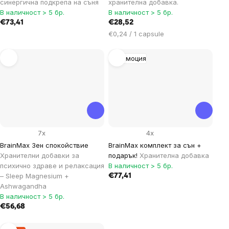
синергична подкрепа на съня
хранителна добавка.
В наличност > 5 бр.
В наличност > 5 бр.
€73,41
€28,52
Цена
€0,24 / 1 capsule
за
мярка:
Промоция
7x
4x
BrainMax Зен спокойствие
BrainMax комплект за сън +
Хранителни добавки за
подарък!
Хранителна добавка
психично здраве и релаксация
В наличност > 5 бр.
– Sleep Magnesium +
€77,41
Ashwagandha
В наличност > 5 бр.
€56,68