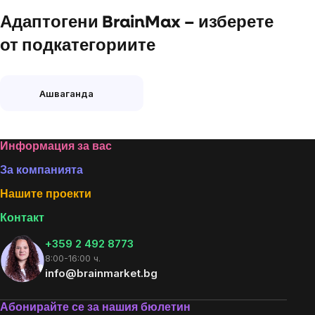
controls
Адаптогени BrainMax – изберете
от подкатегориите
Ашваганда
Footer
Информация за вас
За компанията
Нашите проекти
Контакт
+359 2 492 8773
8:00-16:00 ч.
info@brainmarket.bg
Абонирайте се за нашия бюлетин