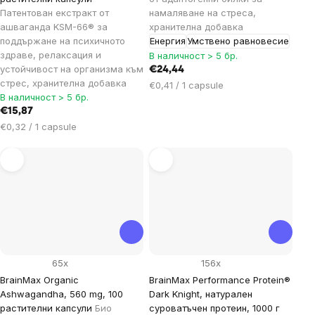
Патентован екстракт от
намаляване на стреса,
ашваганда KSM-66® за
хранителна добавка
поддържане на психичното
Енергия
Умствено равновесие
здраве, релаксация и
В наличност > 5 бр.
устойчивост на организма към
€24,44
стрес, хранителна добавка
Цена
€0,41 / 1 capsule
В наличност > 5 бр.
за
€15,87
мярка:
Цена
€0,32 / 1 capsule
за
мярка:
65x
156x
BrainMax Organic
BrainMax Performance Protein®
Ashwagandha, 560 mg, 100
Dark Knight, натурален
растителни капсули
Био
суроватъчен протеин, 1000 г