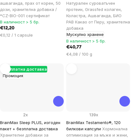
ашваганда, прах от корен, 50
Натурален суроватъчен
дози, хранителна добавка /
протеин, Grassfed колаген,
*CZ-BIO-001 сертификат
Коластра, Ашваганда, БИО
В наличност > 5 бр.
РАВ Какао от Перу, хранителна
добавка
€12,20
Мускулно хранене
Цена
€0,12 / 1 capsule
за
В наличност > 5 бр.
мярка:
€40,77
Цена
€4,08 / 100 g
за
мярка:
Безплатна доставка
Промоция
2x
139x
BrainMax Sleep PLUS, изгоден
BrainMax Testamento®, 120
пакет + безплатна доставка
билкови капсули
Хормонална
Хранителни добавки за
оптимизация за мъже и жени,