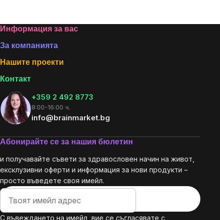
Listing
controls
Footer
Информация за вас
За компанията
Нашите проекти
Контакт
+359 2 492 8773
8:00-16:00 ч.
info@brainmarket.bg
Абонирайте се за нашия бюлетин
и получавайте съвети за здравословен начин на живот,
ексклузивни оферти и информация за нови продукти –
просто въведете своя имейл.
С въвеждането на имейл, вие се съгласявате с