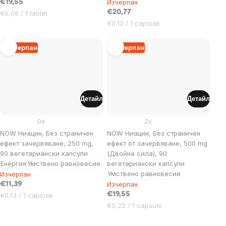
Изчерпан
€19,55
Цена
€20,77
€0,08 / 1 tablet
за
Цена
€0,12 / 1 capsule
мярка:
за
мярка:
Изчерпан
Изчерпан
Детайл
Детайл
0x
2x
NOW Ниацин, Без страничен
NOW Ниацин, Без страничен
ефект зачервяване, 250 mg,
ефект от зачервяване, 500 mg
90 вегетариански капсули
(Двойна сила), 90
Енергия
Умствено равновесие
вегетариански капсули
Умствено равновесие
Изчерпан
Изчерпан
€11,39
Цена
€19,55
€0,13 / 1 capsule
за
Цена
€0,22 / 1 capsule
мярка:
за
мярка: