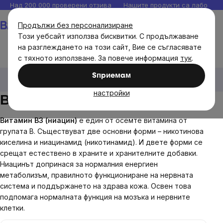
Прескочи
Над 200 000 проверени отзива
Нашите продукти са лаборато
към
Количка
Продължи без персонализиране
съдържанието
Този уебсайт използва бисквитки. С продължаване
на разглеждането на този сайт, Вие се съгласявате
с тяхното използване. За повече информация
тук
.
Диетични добавки
Витамини, антиоксиданти
Sпpиeмaм
Витамин В
Витамин В3
настройки
Витамин В3
Витамин B3 (ниацин)
е един от осемте витамина от
групата B. Съществуват две основни форми – никотинова
киселина и ниацинамид (никотинамид). И двете форми се
срещат естествено в храните и хранителните добавки.
Ниацинът допринася за нормалния енергиен
метаболизъм, правилното функциониране на нервната
система и поддържането на здрава кожа. Освен това
подпомага нормалната функция на мозъка и нервните
клетки.