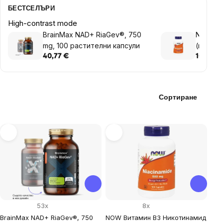
БЕСТСЕЛЪРИ
High-contrast mode
BrainMax NAD+ RiaGev®, 750
NOW Ви
mg, 100 растителни капсули
(ниацин
капсули
40,77 €
10,16 €
Сортиране
List
of
products
53x
8x
BrainMax NAD+ RiaGev®, 750
NOW Витамин B3 Никотинамид