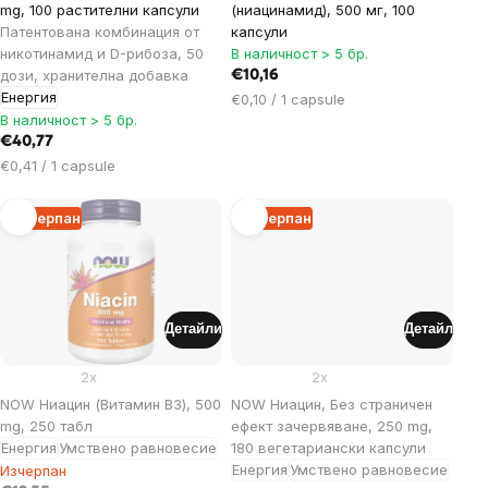
mg, 100 растителни капсули
(ниацинамид), 500 мг, 100
Патентована комбинация от
капсули
никотинамид и D-рибоза, 50
В наличност > 5 бр.
дози, хранителна добавка
€10,16
Енергия
Цена
€0,10 / 1 capsule
В наличност > 5 бр.
за
мярка:
€40,77
Цена
€0,41 / 1 capsule
за
мярка:
Изчерпан
Изчерпан
Детайли
Детайл
2x
2x
NOW Ниацин (Витамин B3), 500
NOW Ниацин, Без страничен
mg, 250 табл
ефект зачервяване, 250 mg,
Енергия
Умствено равновесие
180 вегетариански капсули
Енергия
Умствено равновесие
Изчерпан