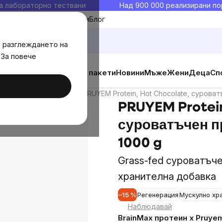
а лабораторно тествани
Над 900 000 реализирани по
Моите любими
Блог
а разглеждането на
 За повече
ични добавки
Изгодни пакети
Новини
Мъже
Жени
Деца
Сп
Протеини BrainMax
PRUYEM Protein, Hot Chocolate, сурова
PRUYEM Protein
суроватъчен п
1000 g
Grass-fed суроватъче
хранителна добавка
–15 %
Регенерация
Мускулно хр
Наблюдавай
BrainMax протеин x Pruye