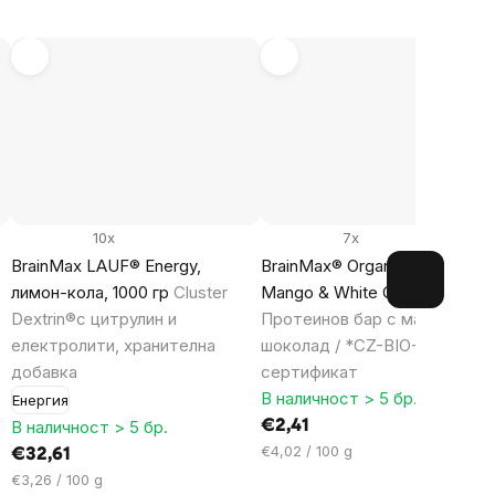
10x
7x
BrainMax LAUF® Energy,
BrainMax® Organic Protein Bar
лимон-кола, 1000 гр
Cluster
Mango & White Chocolate, 50 
Dextrin®с цитрулин и
Протеинов бар с манго в бял
електролити, хранителна
шоколад / *CZ-BIO-001
добавка
сертификат
В наличност > 5 бр.
Енергия
В наличност > 5 бр.
€2,41
Цена
€4,02 / 100 g
€32,61
за
Цена
€3,26 / 100 g
мярка: