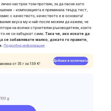
product
о лично настрои този протеин, за да пасне като
rating
решение - композицията е преминала твърд тест,
is
омис с качеството, качеството е в основата!
5,0
ахме вкуса му и най-после можем да кажем, че
out
птори на всички строителни ръководители, които
of
ето не си забъркат сами.
Така че, ако искате да
5
да се забавлявате малко, докато го правите,
stars.
е.
Подробна информация
Добави в количката
овка от 35 г за 1.59 €!
 100 g