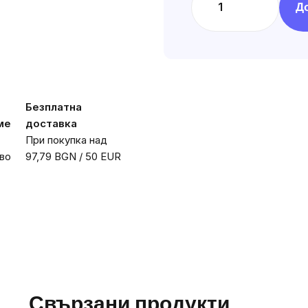
мярка:
Д
Безплатна
ме
доставка
При покупка над
во
97,79 BGN / 50 EUR
Свързани продукти