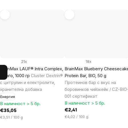
21x
18x
BrainMax LAUF® Intra Complex,
BrainMax Blueberry Cheesecak
Манго, 1000 гр
Cluster Dextrin®
Protein Bar, BIO, 50 g
с цитрулин и електролити,
Протеинов бар с вкус на
хранителна добавка
боровинков чийзкейк / CZ-BIO
001 сертификат
Енергия
В наличност > 5 бр.
В наличност > 5 бр.
€2,41
€35,05
Цена
€4,02 / 100 g
Цена
€3,51 / 100 g
за
за
мярка: