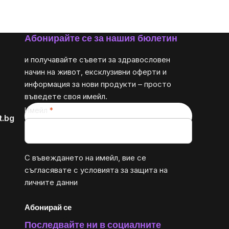
за
мярка:
Абонирайте се за нашия бюлетин
и получавайте съвети за здравословен
начин на живот, ексклузивни оферти и
информация за нови продукти – просто
въведете своя имейл.
Имейл
t.bg
С въвеждането на имейл, вие се
съгласявате с
условията за защита на
личните данни
Абонирай се
Последвайте ни в социалните