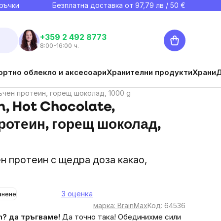
ръчки
Безплатна доставка от
97,79
лв / 50 €
Количка
+359 2 492 8773
8:00-16:00 ч.
ортно облекло и аксесоари
Хранителни продукти
Храни
тъчен протеин, горещ шоколад, 1000 g
, Hot Chocolate,
ротеин, горещ шоколад,
н протеин с щедра доза какао,
3 оценка
анене
The
марка:
BrainMax
Код:
64536
average
m? да тръгваме!
Да точно така! Обединихме сили