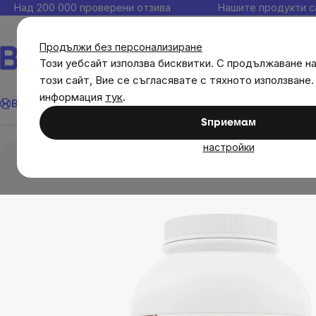
Прескочи
Над 200 000 проверени отзива
Нашите продукти с
към
съдържанието
Продължи без персонализиране
Този уебсайт използва бисквитки. С продължаване н
този сайт, Вие се съгласявате с тяхното използване.
Търсене
информация
тук
.
Brainmax
Имунитет
Акции
💪 WomenPower
Цели
Диет
Sпpиeмaм
Brainmax
Brainmax хранителни добавки
настройки