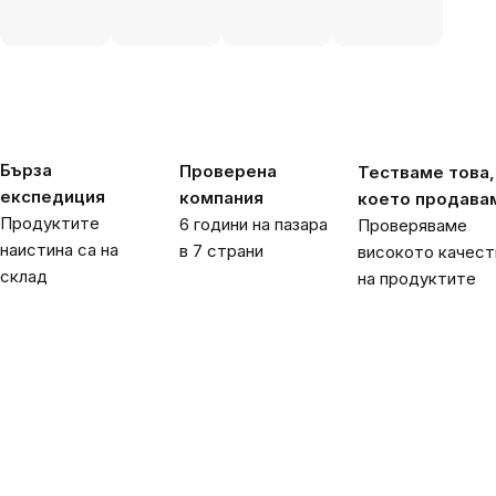
Бърза
Проверена
Тестваме това,
експедиция
компания
което продава
Продуктите
6 години на пазара
Проверяваме
наистина са на
в 7 страни
високото качест
склад
на продуктите