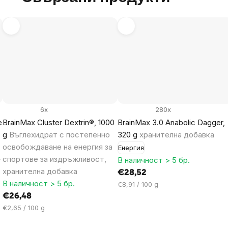
6x
280x
e
BrainMax Cluster Dextrin®, 1000
BrainMax 3.0 Anabolic Dagger,
g
Въглехидрат с постепенно
320 g
хранителна добавка
освобождаване на енергия за
Енергия
-
спортове за издръжливост,
В наличност > 5 бр.
хранителна добавка
€28,52
В наличност > 5 бр.
Цена
€8,91 / 100 g
за
€26,48
мярка:
Цена
€2,65 / 100 g
за
мярка: