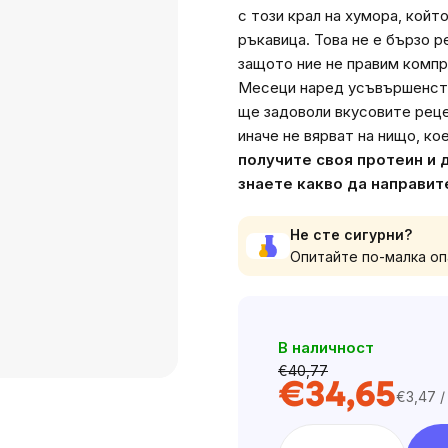
с този крал на хумора, койт
ръкавица. Това не е бързо 
защото ние не правим компр
Месеци наред усъвършенств
ще задоволи вкусовите реце
иначе не вярват на нищо, ко
получите своя протеин и 
знаете какво да направит
Не сте сигурни?
Опитайте по-малка опак
В наличност
€40,77
€34,65
€3,47 /
Цена
за