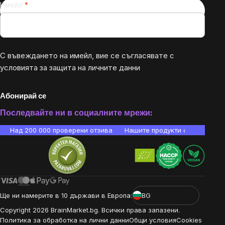
Имейл
С въвеждането на имейл, вие се съгласявате с
условията за защита на личните данни
Абонирай се
Последвайте ни в социалните мрежи:
Над 200 000 проверени отзива
Нашите продукти са лаборато
Ще ни намерите в 10 държави в Европа:
BG
Copyright
2026
BrainMarket.bg. Всички права запазени.
Политика за обработка на лични данни
Общи условия
Cookies