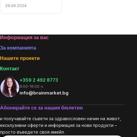
29.06.2024
Listing
controls
Footer
Информация за вас
За компанията
Нашите проекти
Контакт
+359 2 492 8773
8:00-16:00 ч.
info@brainmarket.bg
Абонирайте се за нашия бюлетин
и получавайте съвети за здравословен начин на живот,
ексклузивни оферти и информация за нови продукти –
просто въведете своя имейл.