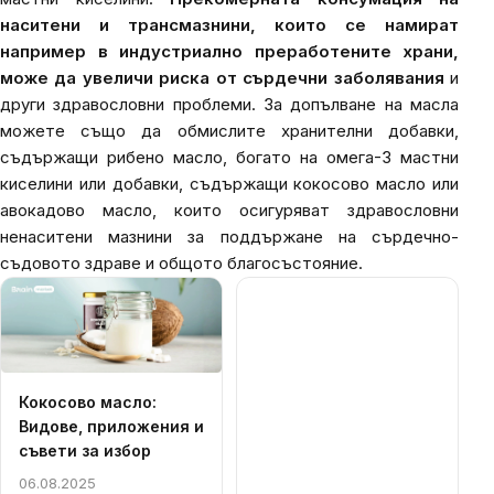
наситени и трансмазнини, които се намират
например в индустриално преработените храни,
може да увеличи риска от сърдечни заболявания
и
други здравословни проблеми. За допълване на масла
можете също да обмислите хранителни добавки,
съдържащи рибено масло, богато на омега-3 мастни
киселини или добавки, съдържащи кокосово масло или
авокадово масло, които осигуряват здравословни
ненаситени мазнини за поддържане на сърдечно-
съдовото здраве и общото благосъстояние.
List
of
articles
Кокосово масло:
Видове, приложения и
съвети за избор
06.08.2025