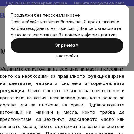
Прескочи
Над 200 000 проверени отзива
Нашите продукти са лаборато
към
Количка
Продължи без персонализиране
съдържанието
Този уебсайт използва бисквитки. С продължаване
на разглеждането на този сайт, Вие се съгласявате
с тяхното използване. За повече информация
тук
.
Блог
Мазнини и масла
Sпpиeмaм
Мазнини и масла
настройки
Мазнините са източник на есенциални мастни киселини,
които са необходими за
правилното функциониране
на клетките, нервната система
и
хормоналната
регулация.
Олиото често се използва при готвене и
приготвяне на ястия, независимо дали като основа за
сосове или за пържене на храни. Здравословните
източници на мазнини и масла, които трябва да
предпочитаме, са зехтинът, авокадовото масло или
лененото масло, които съдържат полезни ненаситени
мастни киселини.
Прекомерната консумация на