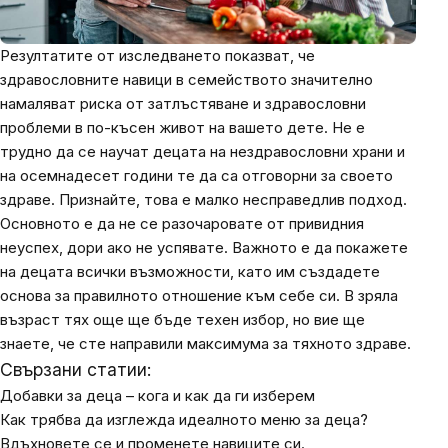
Резултатите от изследването показват, че
здравословните навици в семейството значително
намаляват риска от затлъстяване и здравословни
проблеми в по-късен живот на вашето дете. Не е
трудно да се научат децата на нездравословни храни и
на осемнадесет години те да са отговорни за своето
здраве. Признайте, това е малко несправедлив подход.
Основното е да не се разочаровате от привидния
неуспех, дори ако не успявате. Важното е да покажете
на децата всички възможности, като им създадете
основа за правилното отношение към себе си. В зряла
възраст тях още ще бъде техен избор, но вие ще
знаете, че сте направили максимума за тяхното здраве.
Свързани статии:
Добавки за деца – кога и как да ги изберем
Как трябва да изглежда идеалното меню за деца?
Вдъхновете се и променете навиците си.