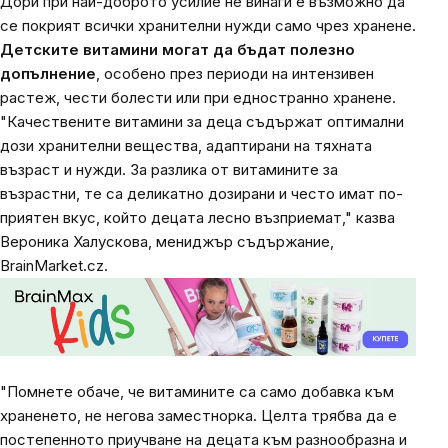
Дори при най-доброто усилие не винаги е възможно да
се покрият всички хранителни нужди само чрез хранене.
Детските витамини могат да бъдат полезно
допълнение
, особено през периоди на интензивен
растеж, чести болести или при едностранно хранене.
"Качествените витамини за деца съдържат оптимални
дози хранителни вещества, адаптирани на тяхната
възраст и нужди. За разлика от витамините за
възрастни, те са деликатно дозирани и често имат по-
приятен вкус, който децата лесно възприемат," казва
Вероника Халускова, мениджър съдържание,
BrainMarket.cz.
"Помнете обаче, че витамините са само добавка към
храненето, не негова заместнорка. Целта трябва да е
постепенното приучване на децата към разнообразна и