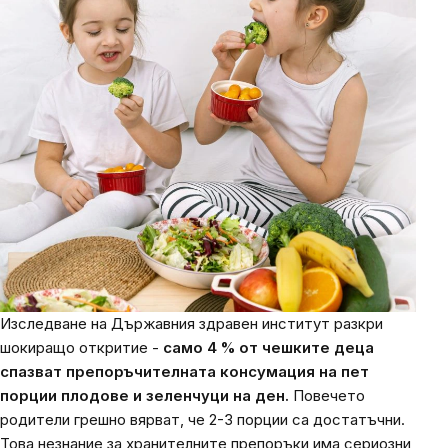
Изследване на Държавния здравен институт разкри
шокиращо откритие -
само 4 % от чешките деца
спазват препоръчителната консумация на пет
порции плодове и зеленчуци на ден.
Повечето
родители грешно вярват, че 2-3 порции са достатъчни.
Това незнание за хранителните препоръки има сериозни