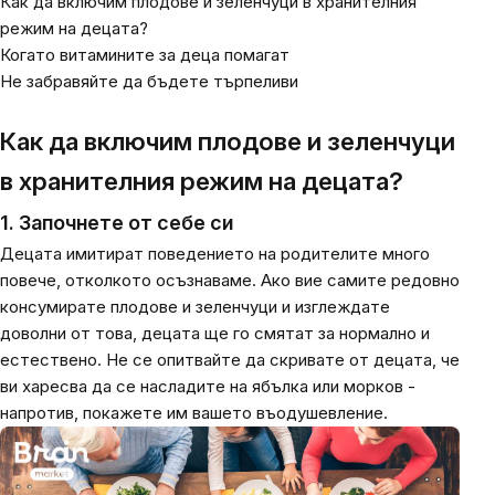
Как да включим плодове и зеленчуци в хранителния
режим на децата?
Когато витамините за деца помагат
Не забравяйте да бъдете търпеливи
Как да включим плодове и зеленчуци
в хранителния режим на децата?
1. Започнете от себе си
Децата имитират поведението на родителите много
повече, отколкото осъзнаваме. Ако вие самите редовно
консумирате плодове и зеленчуци и изглеждате
доволни от това, децата ще го смятат за нормално и
естествено. Не се опитвайте да скривате от децата, че
ви харесва да се насладите на ябълка или морков -
напротив, покажете им вашето въодушевление.