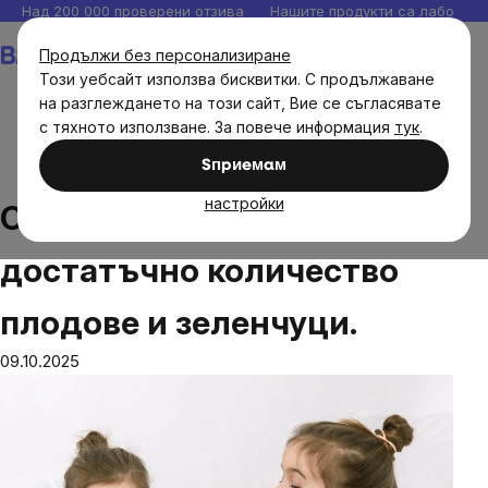
Прескочи
Над 200 000 проверени отзива
Нашите продукти са лаборато
към
Количка
Продължи без персонализиране
съдържанието
Този уебсайт използва бисквитки. С продължаване
на разглеждането на този сайт, Вие се съгласявате
с тяхното използване. За повече информация
тук
.
Блог
Храни и хранене
Само 4% от децата ядат
Sпpиeмaм
достатъчно количество плодове и зеленчуци.
настройки
Само 4% от децата ядат
достатъчно количество
плодове и зеленчуци.
09.10.2025