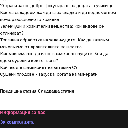
10 храни за по-добро фокусиране на децата в училище
Как да овладеем жаждата за сладко и да подпомогнем
по-здравословното хранене
Зеленчуци и хранителни вещества: Кои видове се
отличават?
Топлинна обработка на зеленчуците: Как да запазим
максимума от хранителните вещества
Как максимално да използваме зеленчуците: Кои да
ядем сурови и кои готвени?
Кой плод е шампионът на витамин C?
Сушени плодове - закуска, богата на минерали
Предишна статия
Следваща статия
Footer
Информация за вас
За компанията