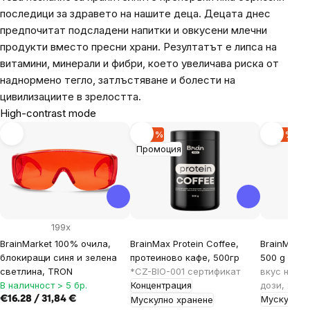
последици за здравето на нашите деца.
Децата днес
предпочитат подсладени напитки и овкусени млечни
продукти вместо пресни храни. Резултатът е липса на
витамини, минерали и фибри, което увеличава риска от
наднормено тегло, затлъстяване и болести на
цивилизациите в зрелостта.
High-contrast mode
-30 %
-20 %
Промоция
199x
BrainMarket 100% очила,
BrainMax Protein Coffee,
BrainMax M
блокиращи синя и зелена
протеиново кафе, 500гр
500 g
Gras
светлина, TRON
*CZ-BIO-001 сертификат
вкус на mat
В наличност > 5 бр.
Концентрация
дози, хра
Мускулно 
€16.28 / 31,84 €
Мускулно хранене