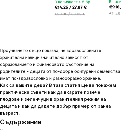
В наличнос
В наличност > 5 бр.
€9.16 / 17,
€14.25 / 27,87 €
€11.45 / 22
€20.36 / 39,82 €
Проучването също показва, че здравословните
хранителни навици значително зависят от
образованието и финансовото състояние на
родителите - децата от по-добре осигурени семейства
имат по-здравословно и разнообразно хранене.
Как са вашите деца? В тази статия ще ви покажем
практически съвети как да вкарате повече
плодове и зеленчуци в хранителния режим на
децата и как да дадете добър пример от ранна
възраст.
Съдържание