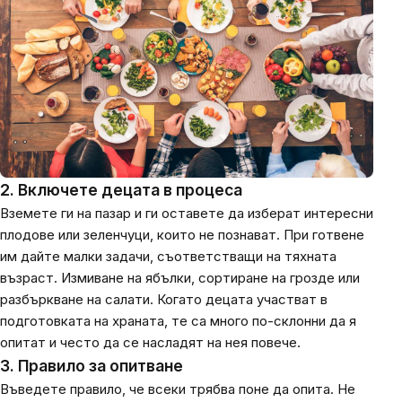
2. Включете децата в процеса
Вземете ги на пазар и ги оставете да изберат интересни
плодове или зеленчуци, които не познават. При готвене
им дайте малки задачи, съответстващи на тяхната
възраст. Измиване на ябълки, сортиране на грозде или
разбъркване на салати. Когато децата участват в
подготовката на храната, те са много по-склонни да я
опитат и често да се насладят на нея повече.
3. Правило за опитване
Въведете правило, че всеки трябва поне да опита. Не