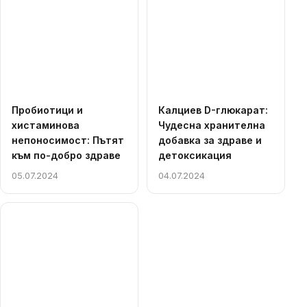
Пробиотици и
Калциев D-глюкарат:
хистаминова
Чудесна хранителна
непоносимост: Пътят
добавка за здраве и
към по-добро здраве
детоксикация
05.07.2024
04.07.2024