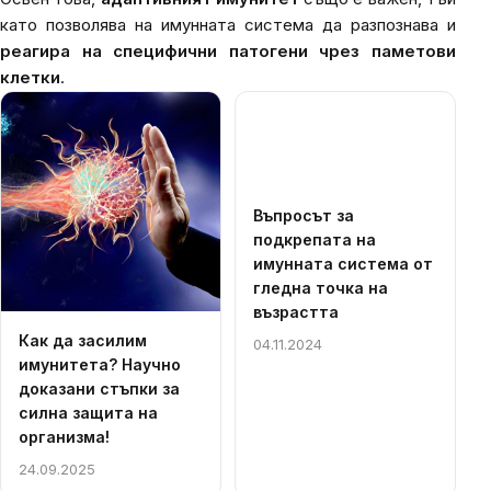
като позволява на имунната система да разпознава и
реагира на специфични патогени чрез паметови
клетки
.
List
of
articles
Въпросът за
подкрепата на
имунната система от
гледна точка на
възрастта
Как да засилим
04.11.2024
имунитета? Научно
доказани стъпки за
силна защита на
организма!
24.09.2025