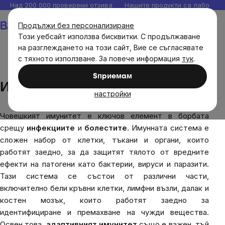
Прескочи
Над 200 000 проверени отзива
Нашите продукти са лаборато
към
Количка
Продължи без персонализиране
съдържанието
Този уебсайт използва бисквитки. С продължаване
на разглеждането на този сайт, Вие се съгласявате
с тяхното използване. За повече информация
тук
.
Блог
Имунитет
Sпpиeмaм
Имунитет
настройки
Човешкият имунитет е ключов елемент в борбата
срещу
инфекциите
и
болестите
. Имунната система е
сложен набор от клетки, тъкани и органи, които
работят заедно, за да защитят тялото от вредните
ефекти на патогени като бактерии, вируси и паразити.
Тази система се състои от различни части,
включително бели кръвни клетки, лимфни възли, далак и
костен мозък, които работят заедно за
идентифициране и премахване на чужди вещества.
Освен това,
адаптивният имунитет
също е важен, тъй