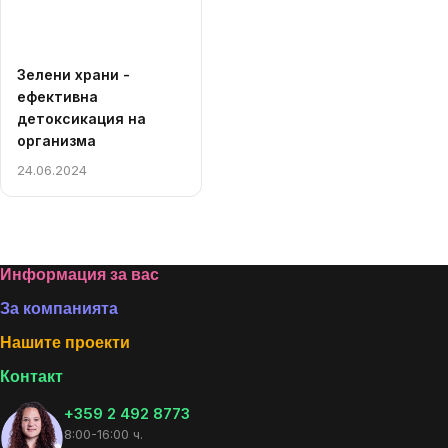
Зелени храни -
ефективна
детоксикация на
организма
24.06.2024
Listing
controls
Footer
Информация за вас
За компанията
Нашите проекти
Контакт
+359 2 492 8773
8:00-16:00 ч.