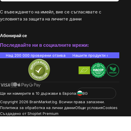
С въвеждането на имейл, вие се съгласявате с
условията за защита на личните данни
Абонирай се
Последвайте ни в социалните мрежи:
Над 200 000 проверени отзива
Нашите продукти са лаборато
Ще ни намерите в 10 държави в Европа:
BG
Copyright
2026
BrainMarket.bg. Всички права запазени.
Политика за обработка на лични данни
Общи условия
Cookies
Създадено от Shoptet Premium