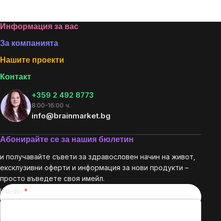
Listing
controls
Footer
Информация за вас
За компанията
Нашите проекти
Контакт
+359 2 492 8773
8:00-16:00 ч.
info@brainmarket.bg
Абонирайте се за нашия бюлетин
и получавайте съвети за здравословен начин на живот,
ексклузивни оферти и информация за нови продукти –
просто въведете своя имейл.
Имейл