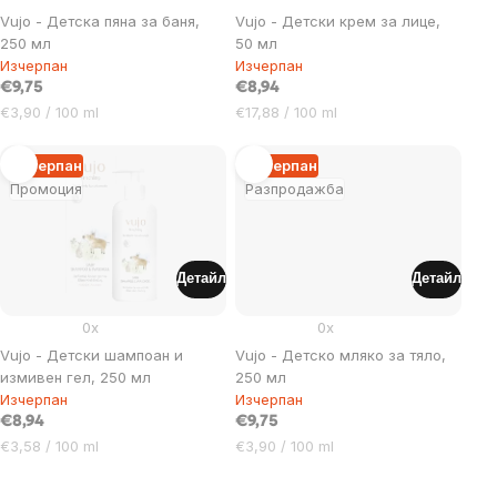
Vujo - Детска пяна за баня,
Vujo - Детски крем за лице,
250 мл
50 мл
Изчерпан
Изчерпан
€9,75
€8,94
Цена
Цена
€3,90 / 100 ml
€17,88 / 100 ml
за
за
мярка:
мярка:
Изчерпан
Изчерпан
Промоция
Разпродажба
Детайл
Детайл
0x
0x
Vujo - Детски шампоан и
Vujo - Детско мляко за тяло,
измивен гел, 250 мл
250 мл
Изчерпан
Изчерпан
€8,94
€9,75
Цена
Цена
€3,58 / 100 ml
€3,90 / 100 ml
за
за
мярка:
мярка: