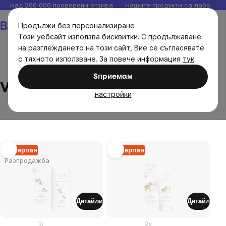
Прескочи
Над 200 000 проверени отзива
Нашите продукти са лаборато
към
Количка
Продължи без персонализиране
съдържанието
Този уебсайт използва бисквитки. С продължаване
на разглеждането на този сайт, Вие се съгласявате
с тяхното използване. За повече информация
тук
.
Brands
Vujo
Sпpиeмaм
Vujo
настройки
List
Изчерпан
Изчерпан
Разпродажба
of
products
Детайли
Детайл
1x
0x