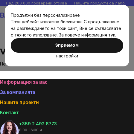
Прескочи
Над 200 000 проверени отзива
Нашите продукти са лаборато
към
Количка
Продължи без персонализиране
съдържанието
Този уебсайт използва бисквитки. С продължаване
на разглеждането на този сайт, Вие се съгласявате
с тяхното използване. За повече информация
тук
.
Brands
Vigan
Sпpиeмaм
Vigan
настройки
Не са намерени стоки на марката
Vigan
...
Footer
Информация за вас
За компанията
Нашите проекти
Контакт
+359 2 492 8773
8:00-16:00 ч.