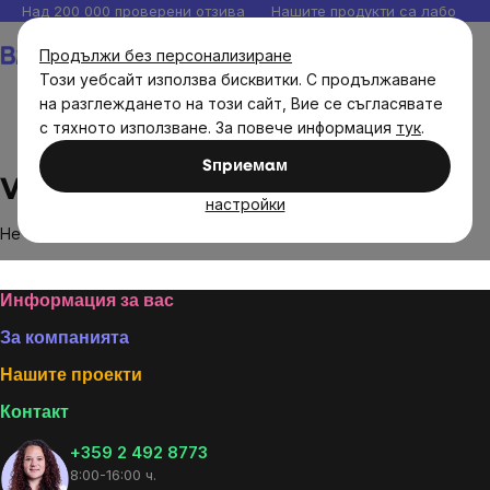
Прескочи
Над 200 000 проверени отзива
Нашите продукти са лаборато
към
Количка
Продължи без персонализиране
съдържанието
Този уебсайт използва бисквитки. С продължаване
на разглеждането на този сайт, Вие се съгласявате
с тяхното използване. За повече информация
тук
.
Brands
Venusti
Sпpиeмaм
Venusti
настройки
Не са намерени стоки на марката
Venusti
...
Footer
Информация за вас
За компанията
Нашите проекти
Контакт
+359 2 492 8773
8:00-16:00 ч.