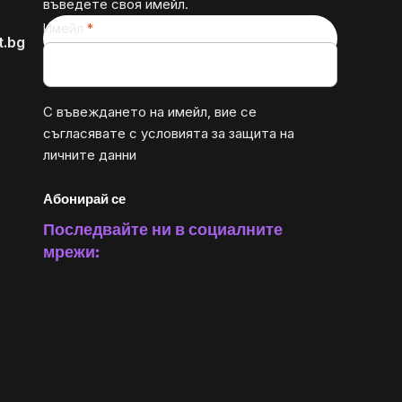
въведете своя имейл.
Имейл
t.bg
С въвеждането на имейл, вие се
съгласявате с
условията за защита на
личните данни
Абонирай се
Последвайте ни в социалните
мрежи: