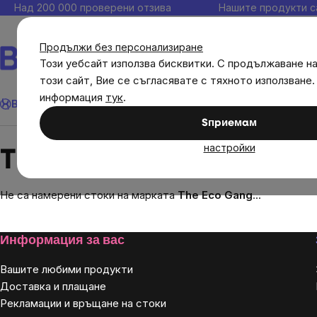
Прескочи
Над 200 000 проверени отзива
Нашите продукти с
към
съдържанието
Продължи без персонализиране
Този уебсайт използва бисквитки. С продължаване н
този сайт, Вие се съгласявате с тяхното използване.
Търсене
информация
тук
.
Brainmax
Имунитет
Акции
💪 WomenPower
Цели
Диет
Sпpиeмaм
Brands
The Eco Gang
настройки
The Eco Gang
Не са намерени стоки на марката
The Eco Gang
...
Footer
Информация за вас
Вашите любими продукти
Доставка и плащане
Рекламации и връщане на стоки