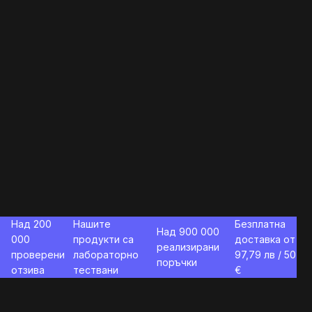
Над 200
Нашите
Безплатна
Над 900 000
000
продукти са
доставка от
реализирани
проверени
лабораторно
97,79
лв / 50
поръчки
отзива
тествани
€