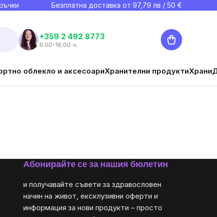
ръчки
Безплатна доставка от
97,79
лв / 50 €
Количка
+359 2 492 8773
8:00-16:00 ч.
ортно облекло и аксесоари
Хранителни продукти
Храни
Абонирайте се за нашия бюлетин
и получавайте съвети за здравословен
начин на живот, ексклузивни оферти и
информация за нови продукти – просто