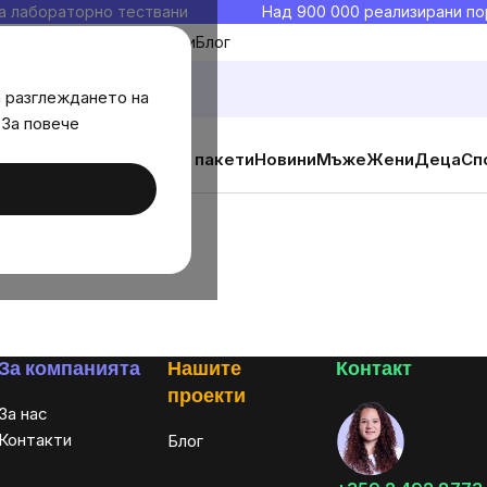
а лабораторно тествани
Над 900 000 реализирани по
Моите любими
Блог
а разглеждането на
 За повече
ични добавки
Изгодни пакети
Новини
Мъже
Жени
Деца
Сп
За компанията
Нашите
Контакт
проекти
За нас
Контакти
Блог