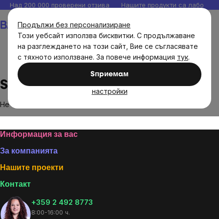
Прескочи
Над 200 000 проверени отзива
Нашите продукти са лаборато
към
Количка
Продължи без персонализиране
съдържанието
Този уебсайт използва бисквитки. С продължаване
на разглеждането на този сайт, Вие се съгласявате
с тяхното използване. За повече информация
тук
.
Brands
Skinners
Sпpиeмaм
Skinners
настройки
Не са намерени стоки на марката
Skinners
...
Footer
Информация за вас
За компанията
Нашите проекти
Контакт
+359 2 492 8773
8:00-16:00 ч.