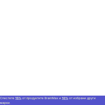
Спестете
15%
от продуктите BrainMax и
10%
от избрани други
марки.