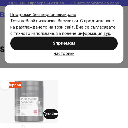
Прескочи
Над 200 000 проверени отзива
Нашите продукти са лаборато
към
Количка
Продължи без персонализиране
съдържанието
Този уебсайт използва бисквитки. С продължаване
на разглеждането на този сайт, Вие се съгласявате
с тяхното използване. За повече информация
тук
.
Brands
Seagarden
Sпpиeмaм
Seagarden
настройки
List
Изчерпан
of
products
Детайли
2x