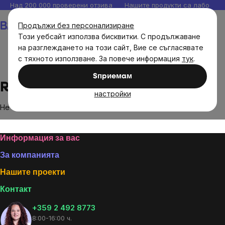
Прескочи
Над 200 000 проверени отзива
Нашите продукти са лаборато
към
Количка
Продължи без персонализиране
съдържанието
Този уебсайт използва бисквитки. С продължаване
на разглеждането на този сайт, Вие се съгласявате
с тяхното използване. За повече информация
тук
.
Brands
Royal Green
Sпpиeмaм
Royal Green
настройки
Не са намерени стоки на марката
Royal Green
...
Footer
Информация за вас
За компанията
Нашите проекти
Контакт
+359 2 492 8773
8:00-16:00 ч.