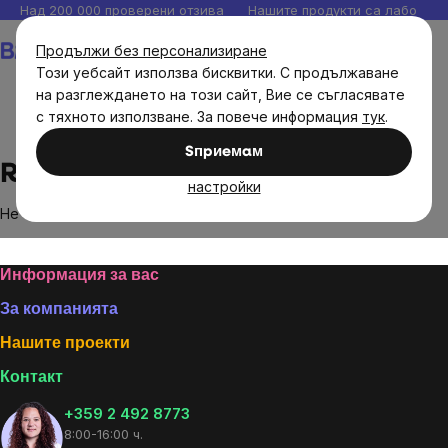
Прескочи
Над 200 000 проверени отзива
Нашите продукти са лаборато
към
Количка
Продължи без персонализиране
съдържанието
Този уебсайт използва бисквитки. С продължаване
на разглеждането на този сайт, Вие се съгласявате
с тяхното използване. За повече информация
тук
.
Brands
Revive Active
Sпpиeмaм
Revive Active
настройки
Не са намерени стоки на марката
Revive Active
...
Footer
Информация за вас
За компанията
Нашите проекти
Контакт
+359 2 492 8773
8:00-16:00 ч.