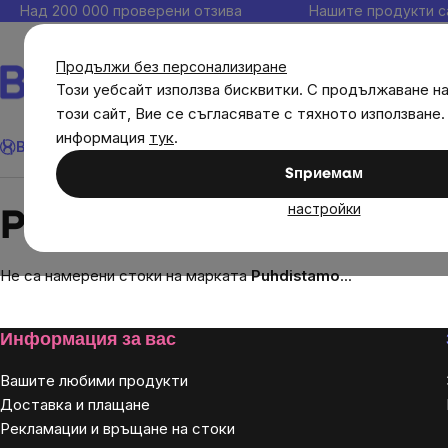
Прескочи
Над 200 000 проверени отзива
Нашите продукти с
към
съдържанието
Продължи без персонализиране
Този уебсайт използва бисквитки. С продължаване н
този сайт, Вие се съгласявате с тяхното използване.
Търсене
информация
тук
.
Brainmax
Имунитет
Акции
💪 WomenPower
Цели
Диет
Sпpиeмaм
Brands
Puhdistamo
настройки
Puhdistamo
Не са намерени стоки на марката
Puhdistamo
...
Footer
Информация за вас
Вашите любими продукти
Доставка и плащане
Рекламации и връщане на стоки