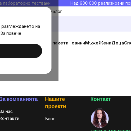
а лабораторно тествани
Над 900 000 реализирани по
Моите любими
Блог
а разглеждането на
 За повече
ични добавки
Изгодни пакети
Новини
Мъже
Жени
Деца
Сп
За компанията
Нашите
Контакт
проекти
За нас
Контакти
Блог