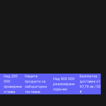
Над 200
Нашите
Безплатна
Над 900 000
000
продукти са
доставка от
реализирани
проверени
лабораторно
97,79
лв / 50
поръчки
отзива
тествани
€