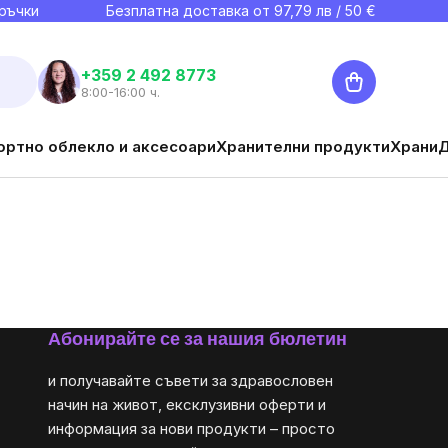
ръчки
Безплатна доставка от
97,79
лв / 50 €
Количка
+359 2 492 8773
8:00-16:00 ч.
ортно облекло и аксесоари
Хранителни продукти
Храни
Абонирайте се за нашия бюлетин
и получавайте съвети за здравословен
начин на живот, ексклузивни оферти и
информация за нови продукти – просто