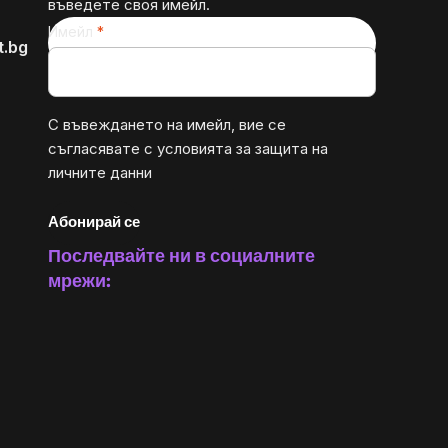
въведете своя имейл.
Имейл
t.bg
С въвеждането на имейл, вие се
съгласявате с
условията за защита на
личните данни
Абонирай се
Последвайте ни в социалните
мрежи: