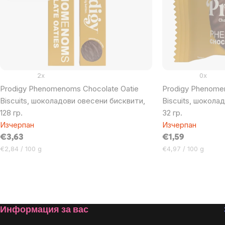
products
2x
0x
Prodigy Phenomenoms Chocolate Oatie
Prodigy Phenome
Biscuits, шоколадови овесени бисквити,
Biscuits, шокола
128 гр.
32 гр.
Изчерпан
Изчерпан
€3,63
€1,59
Цена
Цена
€2,84 / 100 g
€4,97 / 100 g
за
за
мярка:
мярка:
Listing
controls
Footer
Информация за вас