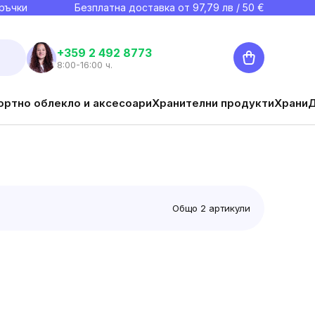
ръчки
Безплатна доставка от
97,79
лв / 50 €
Количка
+359 2 492 8773
8:00-16:00 ч.
ортно облекло и аксесоари
Хранителни продукти
Храни
Общо
2
артикули