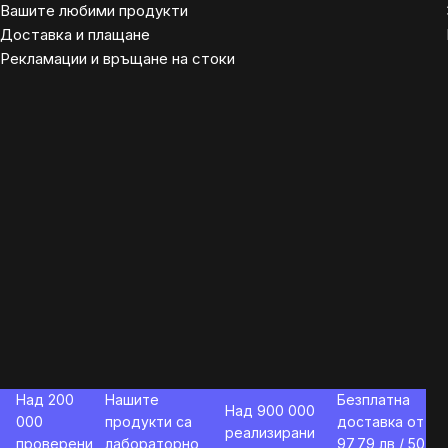
Вашите любими продукти
Доставка и плащане
Рекламации и връщане на стоки
Над 200
Нашите
Безплатна
Над 900 000
000
продукти са
доставка от
реализирани
проверени
лабораторно
97,79
лв / 50