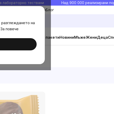
а лабораторно тествани
Над 900 000 реализирани по
Моите любими
Блог
а разглеждането на
 За повече
ични добавки
Изгодни пакети
Новини
Мъже
Жени
Деца
Сп