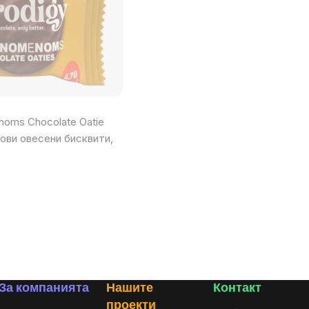
noms Chocolate Oatie
дови овесени бисквити,
За компанията
Нашите
Контакт
проекти