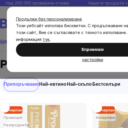
Прескочи
Над 200 000 проверени отзива
Нашите продукти с
към
съдържанието
Продължи без персонализиране
Този уебсайт използва бисквитки. С продължаване н
този сайт, Вие се съгласявате с тяхното използване.
Търсене
информация
тук
.
Brainmax
Имунитет
Акции
💪 WomenPower
Цели
Диет
Sпpиeмaм
Brands
Prodigy
настройки
Prodigy
Сортиране
Препоръчваме
Най-евтино
Най-скъпо
Бестселъри
на
продукти
List
Изчерпан
Изчерпан
of
Промоция
Изчерпано
Разпродажба