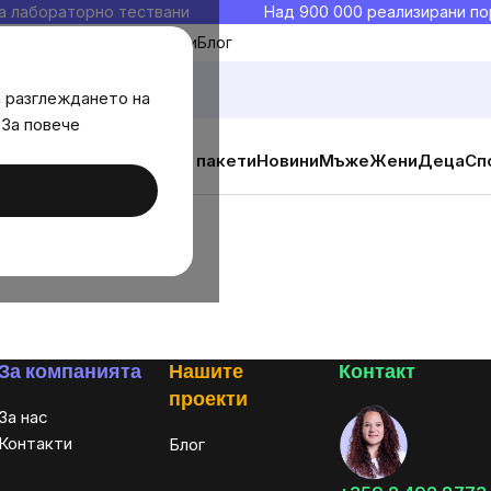
а лабораторно тествани
Над 900 000 реализирани по
Моите любими
Блог
а разглеждането на
 За повече
ични добавки
Изгодни пакети
Новини
Мъже
Жени
Деца
Сп
За компанията
Нашите
Контакт
проекти
За нас
Контакти
Блог