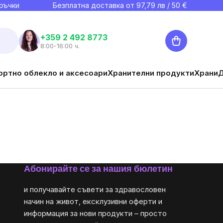
ръчки
Безплатна доставка от
97,79
лв / 50 €
Количка
+359 2 492 8773
8:00-16:00 ч.
ортно облекло и аксесоари
Хранителни продукти
Храни
Абонирайте се за нашия бюлетин
и получавайте съвети за здравословен
начин на живот, ексклузивни оферти и
информация за нови продукти – просто