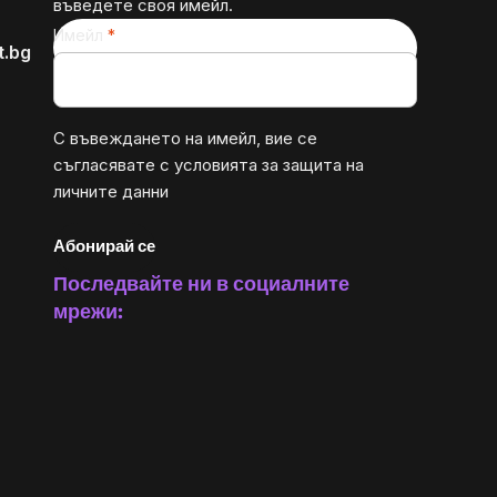
въведете своя имейл.
Имейл
t.bg
С въвеждането на имейл, вие се
съгласявате с
условията за защита на
личните данни
Абонирай се
Последвайте ни в социалните
мрежи: