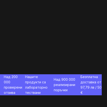
Над 200
Нашите
Безплатна
Над 900 000
000
продукти са
доставка от
реализирани
проверени
лабораторно
97,79
лв / 50
поръчки
отзива
тествани
€