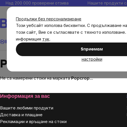
Прескочи
Над 200 000 проверени отзива
Нашите продукти с
към
съдържанието
Продължи без персонализиране
Този уебсайт използва бисквитки. С продължаване н
този сайт, Вие се съгласявате с тяхното използване.
Търсене
информация
тук
.
Brainmax
Имунитет
Акции
💪 WomenPower
Цели
Диет
Sпpиeмaм
Brands
Popcrop
настройки
Popcrop
Не са намерени стоки на марката
Popcrop
...
Footer
Информация за вас
Вашите любими продукти
Доставка и плащане
Рекламации и връщане на стоки