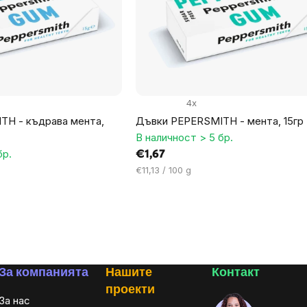
4x
TH - къдрава мента,
Дъвки PEPERSMITH - мента, 15гр
В наличност > 5 бр.
бр.
€1,67
Цена
€11,13 / 100 g
за
мярка:
За компанията
Нашите
Контакт
проекти
За нас