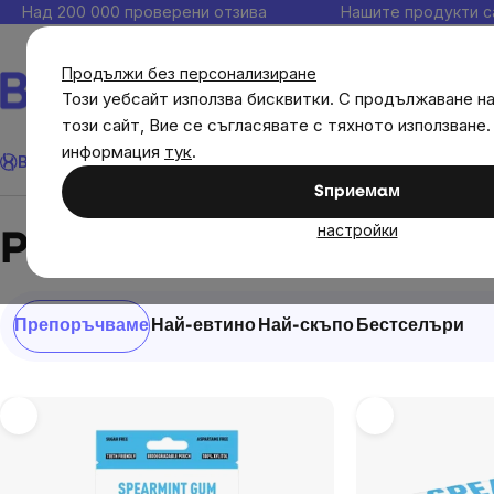
Прескочи
Над 200 000 проверени отзива
Нашите продукти с
към
съдържанието
Продължи без персонализиране
Този уебсайт използва бисквитки. С продължаване н
този сайт, Вие се съгласявате с тяхното използване.
Търсене
информация
тук
.
Brainmax
Имунитет
Акции
💪 WomenPower
Цели
Диет
Sпpиeмaм
Brands
Peppersmith
настройки
Peppersmith
Сортиране
Препоръчваме
Най-евтино
Най-скъпо
Бестселъри
на
продукти
List
of