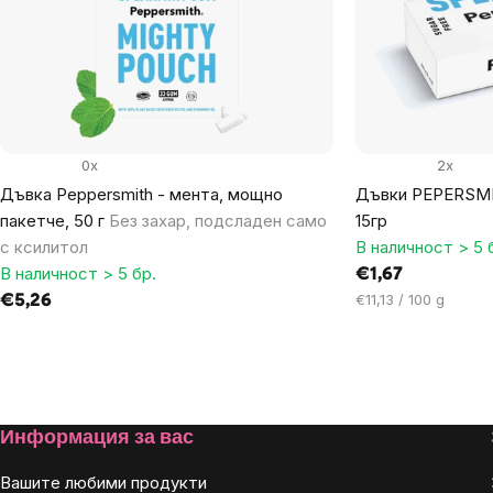
products
0x
2x
Дъвка Peppersmith - мента, мощно
Дъвки PEPERSMI
пакетче, 50 г
Без захар, подсладен само
15гр
с ксилитол
В наличност > 5 
В наличност > 5 бр.
€1,67
Цена
€11,13 / 100 g
€5,26
за
мярка:
Listing
controls
Footer
Информация за вас
Вашите любими продукти