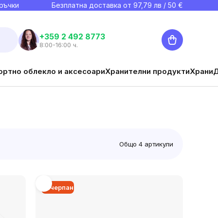
ръчки
Безплатна доставка от
97,79
лв / 50 €
Количка
+359 2 492 8773
8:00-16:00 ч.
ортно облекло и аксесоари
Хранителни продукти
Храни
Общо
4
артикули
Изчерпан