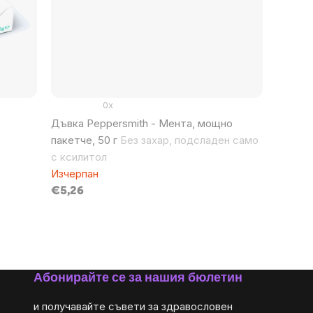
0x
Дъвка Peppersmith - Мента, мощно
пакетче, 50 г
Без захар, подсладен само
с ксилитол
Изчерпан
€5,26
Абонирайте се за нашия бюлетин
и получавайте съвети за здравословен