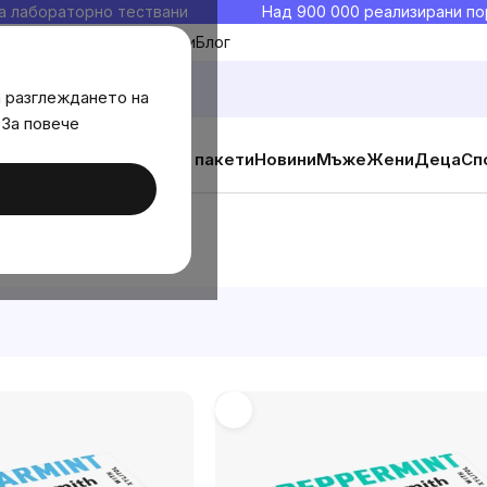
а лабораторно тествани
Над 900 000 реализирани по
Моите любими
Блог
а разглеждането на
 За повече
ични добавки
Изгодни пакети
Новини
Мъже
Жени
Деца
Сп