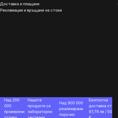
Доставка и плащане
Рекламации и връщане на стоки
Над 200
Нашите
Безплатна
Над 900 000
000
продукти са
доставка от
реализирани
проверени
лабораторно
97,79
лв / 50
поръчки
отзива
тествани
€